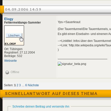
04.09.2006 14:59
Elogy
Yps->Sauerkraut
Fehlermeldungs-Sammler
(Der Tauerntunnel/Die Tauerntunnels, 
Es gibt einen Eisebahn- und einenen A
-->Linktitel: Infos über den Tauerntunne
-->Link: 'http://de.wikipedia.org/wiki
Ort: Tübingen
)
Registriert: 27.12.2004
Beiträge: 532
Webseite
Offline
Seiten:
1
2
3
…
6
Nächste
SCHNELLANTWORT AUF DIESES THEMA
Schreibe deinen Beitrag und versende ihn