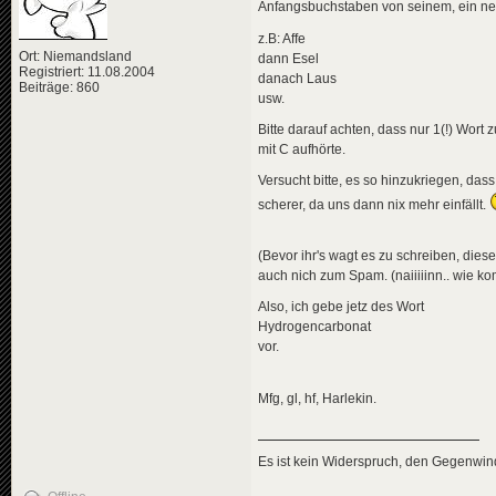
Anfangsbuchstaben von seinem, ein ne
z.B: Affe
Ort: Niemandsland
dann Esel
Registriert: 11.08.2004
danach Laus
Beiträge: 860
usw.
Bitte darauf achten, dass nur 1(!) Wort
mit C aufhörte.
Versucht bitte, es so hinzukriegen, das
scherer, da uns dann nix mehr einfällt.
(Bevor ihr's wagt es zu schreiben, dies
auch nich zum Spam. (naiiiiinn.. wie ko
Also, ich gebe jetz des Wort
Hydrogencarbonat
vor.
Mfg, gl, hf, Harlekin.
Es ist kein Widerspruch, den Gegenwi