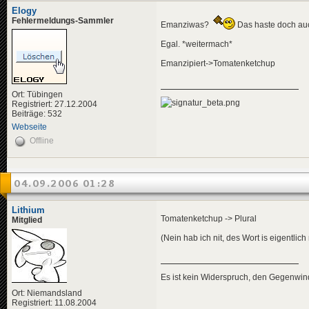
Elogy
Fehlermeldungs-Sammler
Emanziwas?
Das haste doch au
Egal. *weitermach*
Emanzipiert->Tomatenketchup
Ort: Tübingen
Registriert: 27.12.2004
Beiträge: 532
Webseite
Offline
04.09.2006 01:28
Lithium
Tomatenketchup -> Plural
Mitglied
(Nein hab ich nit, des Wort is eigentlic
Es ist kein Widerspruch, den Gegenwi
Ort: Niemandsland
Registriert: 11.08.2004