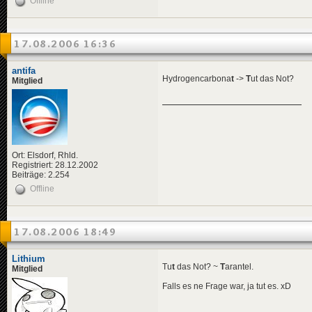
Offline
17.08.2006 16:36
antifa
Hydrogencarbona
t
->
T
ut das Not?
Mitglied
Ort: Elsdorf, Rhld.
Registriert: 28.12.2002
Beiträge: 2.254
Offline
17.08.2006 18:49
Lithium
Tu
t
das Not? ~
T
arantel.
Mitglied
Falls es ne Frage war, ja tut es. xD