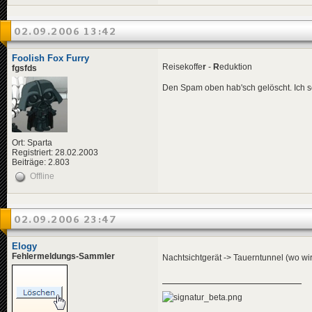
02.09.2006 13:42
Foolish Fox Furry
Reisekoffe
r
-
R
eduktion
fgsfds
Den Spam oben hab'sch gelöscht. Ich sch
Ort: Sparta
Registriert: 28.02.2003
Beiträge: 2.803
Offline
02.09.2006 23:47
Elogy
Fehlermeldungs-Sammler
Nachtsichtgerät -> Tauerntunnel (wo w