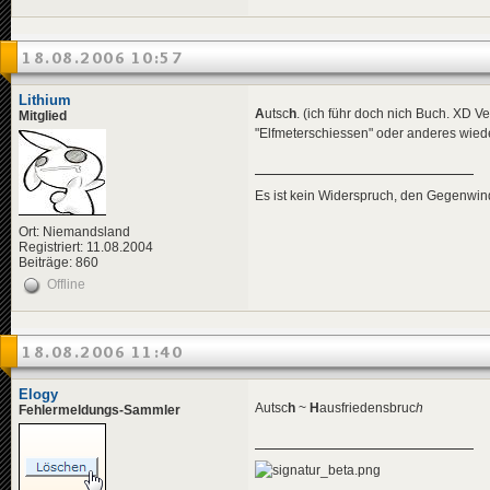
18.08.2006 10:57
Lithium
A
utsc
h
. (ich führ doch nich Buch. XD V
Mitglied
"Elfmeterschiessen" oder anderes wied
Es ist kein Widerspruch, den Gegenwi
Ort: Niemandsland
Registriert: 11.08.2004
Beiträge: 860
Offline
18.08.2006 11:40
Elogy
Autsc
h
~
H
ausfriedensbruc
h
Fehlermeldungs-Sammler