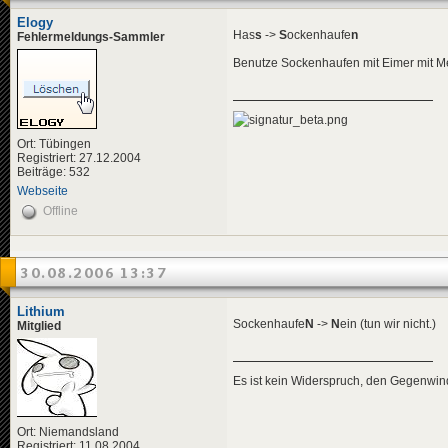
Elogy
Has
s
->
S
ockenhaufe
n
Fehlermeldungs-Sammler
Benutze Sockenhaufen mit Eimer mit Met
Ort: Tübingen
Registriert: 27.12.2004
Beiträge: 532
Webseite
Offline
30.08.2006 13:37
Lithium
Sockenhaufe
N
->
N
ein (tun wir nicht.)
Mitglied
Es ist kein Widerspruch, den Gegenwi
Ort: Niemandsland
Registriert: 11.08.2004