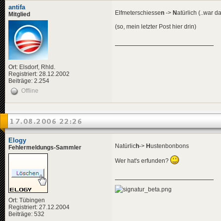
antifa
Elfmeterschiesse
n
->
N
atürlich (..war d
Mitglied
(so, mein letzter Post hier drin)
Ort: Elsdorf, Rhld.
Registriert: 28.12.2002
Beiträge: 2.254
Offline
17.08.2006 22:26
Elogy
Natürlic
h
->
H
ustenbonbons
Fehlermeldungs-Sammler
Wer hat's erfunden?
Ort: Tübingen
Registriert: 27.12.2004
Beiträge: 532