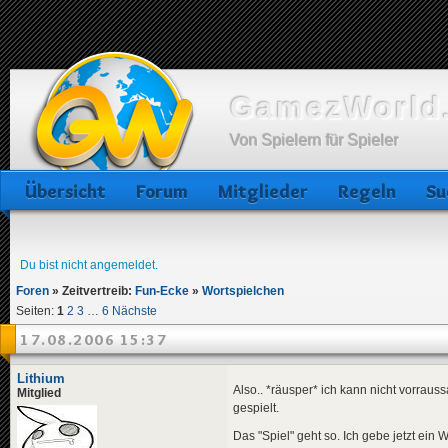
GamezWorld.
Von Spielern für Spieler
Übersicht
Forum
Mitglieder
Regeln
Su
Du bist nicht angemeldet.
Foren
»
Zeitvertreib:
Fun-Ecke
»
Wortspielchen
Seiten:
1
2
3
…
6
Nächste
17.08.2006 15:37
Lithium
Also.. *räusper* ich kann nicht vorrau
Mitglied
gespielt.
Das "Spiel" geht so. Ich gebe jetzt ei