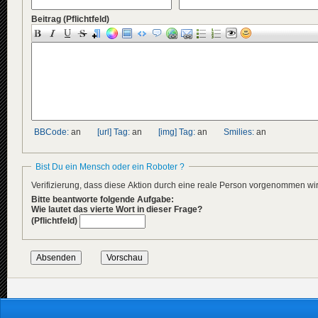
Beitrag
(Pflichtfeld)
BBCode:
an
[url] Tag:
an
[img] Tag:
an
Smilies:
an
Bist Du ein Mensch oder ein Roboter ?
Verifizierung, dass diese Aktion durch eine reale Person vorgenommen w
Bitte beantworte folgende Aufgabe:
Wie lautet das vierte Wort in dieser Frage?
(Pflichtfeld)