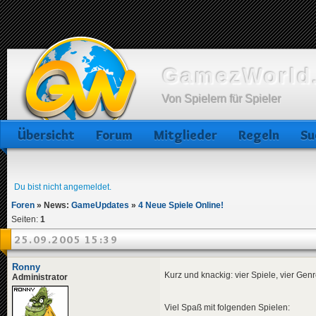
GamezWorld.
Von Spielern für Spieler
Übersicht
Forum
Mitglieder
Regeln
Su
Du bist nicht angemeldet.
Foren
»
News:
GameUpdates
»
4 Neue Spiele Online!
Seiten:
1
25.09.2005 15:39
Ronny
Kurz und knackig: vier Spiele, vier Gen
Administrator
Viel Spaß mit folgenden Spielen: