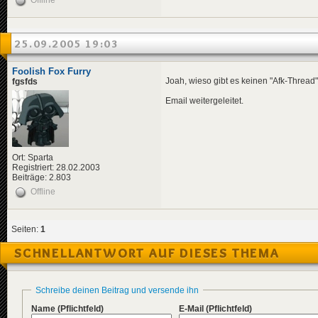
25.09.2005 19:03
Foolish Fox Furry
Joah, wieso gibt es keinen "Afk-Threa
fgsfds
Email weitergeleitet.
Ort: Sparta
Registriert: 28.02.2003
Beiträge: 2.803
Offline
Seiten:
1
SCHNELLANTWORT AUF DIESES THEMA
Schreibe deinen Beitrag und versende ihn
Name
(Pflichtfeld)
E-Mail
(Pflichtfeld)