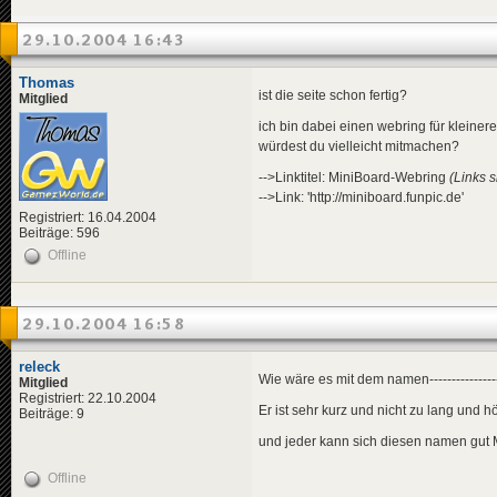
29.10.2004 16:43
Thomas
ist die seite schon fertig?
Mitglied
ich bin dabei einen webring für kleiner
würdest du vielleicht mitmachen?
-->Linktitel: MiniBoard-Webring
(Links s
-->Link: 'http://miniboard.funpic.de'
Registriert: 16.04.2004
Beiträge: 596
Offline
29.10.2004 16:58
releck
Wie wäre es mit dem namen--------------
Mitglied
Registriert: 22.10.2004
Er ist sehr kurz und nicht zu lang und 
Beiträge: 9
und jeder kann sich diesen namen gut M
Offline