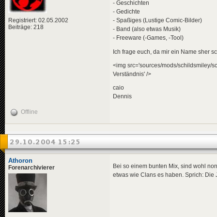
- Geschichten
- Gedichte
Registriert: 02.05.2002
- Spaßiges (Lustige Comic-Bilder)
Beiträge: 218
- Band (also etwas Musik)
- Freeware (-Games, -Tool)
Ich frage euch, da mir ein Name sher sc
<img src='sources/mods/schildsmiley/sc
Verständnis' />
caio
Dennis
Offline
29.10.2004 15:25
Athoron
Bei so einem bunten Mix, sind wohl n
Forenarchivierer
etwas wie Clans es haben. Sprich: Die J