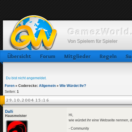
GamezWorld.
Von Spielern für Spieler
Übersicht
Forum
Mitglieder
Regeln
Su
Du bist nicht angemeldet.
Foren
»
Coderecke:
Allgemein
»
Wie Würdet Ihr?
Seiten:
1
29.10.2004 15:16
Dalli
Hi,
Hausmeister
wie würdet ihr eine Webseite nennen, di
- Community