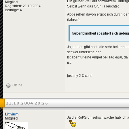
Ein grüner Pfeil auf schwarzem Hinterg
Mitglied
Registriert: 21.10.2004
Selbst wenn das Grün ja leuchtet.
Beiträge: 4
Abgesehen davon ergibt sich durch den 
(fahren).
farbenblindheit spezifiert sich uebri
Ja, und es gibt noch die sehr bekannt
schwer unterscheiden.
Ist aber für eine Ampel bei Tag egal, d
ist.
just my 2 €-cent
Offline
21.10.2004 20:26
Lithium
Ja die Rot/Grün sehschwäche hab ich au
Mitglied