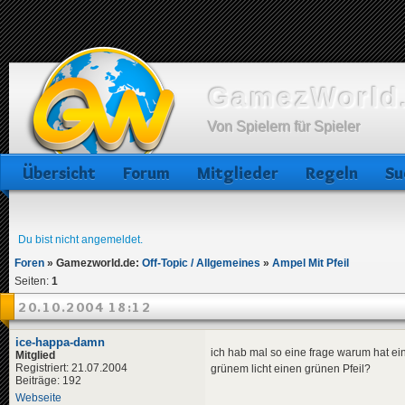
GamezWorld.
Von Spielern für Spieler
Übersicht
Forum
Mitglieder
Regeln
Su
Du bist nicht angemeldet.
Foren
»
Gamezworld.de:
Off-Topic / Allgemeines
»
Ampel Mit Pfeil
Seiten:
1
20.10.2004 18:12
ice-happa-damn
ich hab mal so eine frage warum hat ei
Mitglied
Registriert: 21.07.2004
grünem licht einen grünen Pfeil?
Beiträge: 192
Webseite