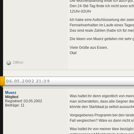
Die Wochenplanung finde ich auch gut.
Den 24-Std-Tag finde ich nicht sooo sc
12Uhr-02Uhr
Ich habe eine Aufschlüsselung der zwe
Fernsehverhalten im Laufe eines Tages 
Das sind reale Zahlen (habe ich für 
Die Ideen von Muerz gefallen mir sehr g
Viele Grüße aus Essen,
Olaf.
Offline
06.05.2002 21:39
Muerz
Was haltet ihr denn eigentlich von me
Mitglied
Registriert: 03.05.2002
man sicherstellen, dass alle Gegner d
Beiträge: 11
könnte den Startstaat ja selbst aussuch
Vorgegebenes Programm bei den landesw
Fall vergleichen? Wäre es dann nicht s
Was haltet ihr von meiner Idee bezüglic