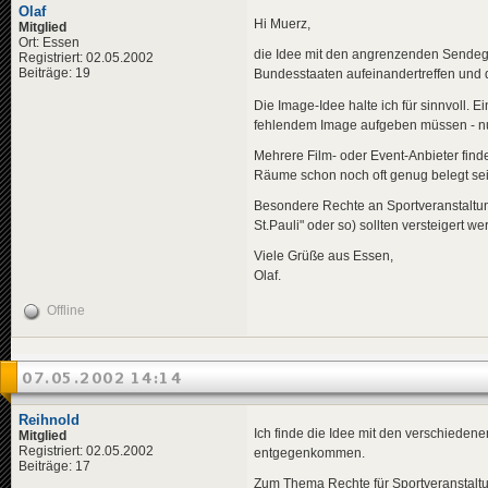
Olaf
Hi Muerz,
Mitglied
Ort: Essen
die Idee mit den angrenzenden Sendege
Registriert: 02.05.2002
Beiträge: 19
Bundesstaaten aufeinandertreffen und 
Die Image-Idee halte ich für sinnvoll. E
fehlendem Image aufgeben müssen - nur
Mehrere Film- oder Event-Anbieter find
Räume schon noch oft genug belegt sei
Besondere Rechte an Sportveranstaltun
St.Pauli" oder so) sollten versteigert we
Viele Grüße aus Essen,
Olaf.
Offline
07.05.2002 14:14
Reihnold
Ich finde die Idee mit den verschiedene
Mitglied
Registriert: 02.05.2002
entgegenkommen.
Beiträge: 17
Zum Thema Rechte für Sportveranstalt