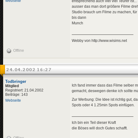
Webseite
entsprechend auch viel viel Teurer ist..
ausser das man dort größere Filme dre
Studio brauch um Filme zu machen, fü
bis dann
Munch
Webby von http://www.wisims.net
Offline
24.04.2002 16:27
Todbringer
Ich fand immer dass das Filme selber 
Mitglied
Registriert: 21.04.2002
gemacht, deswegen denke ich sollte man
Beiträge: 143
Zur Werbung: Die Idee ist richtig gut,
Webseite
Spots oder 4 1.25min Spots einfügen.
Ich bin ein Teil dieser Kraft
die Böses will doch Gutes schafft.