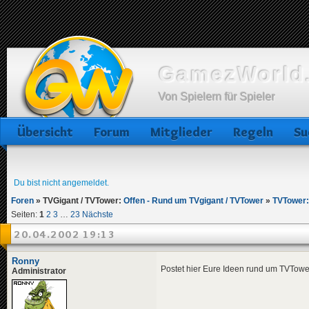
GamezWorld.
Von Spielern für Spieler
Übersicht
Forum
Mitglieder
Regeln
Su
Du bist nicht angemeldet.
Foren
»
TVGigant / TVTower:
Offen - Rund um TVgigant / TVTower
»
TVTower
Seiten:
1
2
3
…
23
Nächste
20.04.2002 19:13
Ronny
Postet hier Eure Ideen rund um TVTower 
Administrator