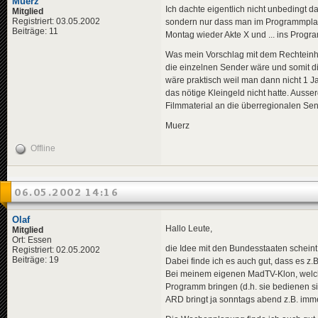
Muerz
Ich dachte eigentlich nicht unbedingt
Mitglied
Registriert: 03.05.2002
sondern nur dass man im Programmplan
Beiträge: 11
Montag wieder Akte X und ... ins Prog
Was mein Vorschlag mit dem Rechteinhabe
die einzelnen Sender wäre und somit di
wäre praktisch weil man dann nicht 1 
das nötige Kleingeld nicht hatte. Aus
Filmmaterial an die überregionalen Sen
Muerz
Offline
06.05.2002 14:16
Olaf
Hallo Leute,
Mitglied
Ort: Essen
die Idee mit den Bundesstaaten scheint m
Registriert: 02.05.2002
Beiträge: 19
Dabei finde ich es auch gut, dass es z.
Bei meinem eigenen MadTV-Klon, welche
Programm bringen (d.h. sie bedienen si
ARD bringt ja sonntags abend z.B. imm