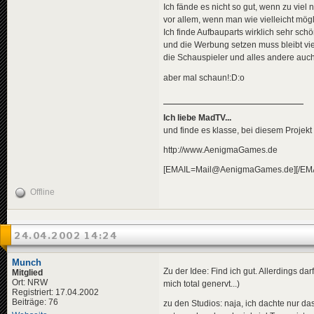
Ich fände es nicht so gut, wenn zu viel
vor allem, wenn man wie vielleicht mög
Ich finde Aufbauparts wirklich sehr sc
und die Werbung setzen muss bleibt viel
die Schauspieler und alles andere auch 
aber mal schaun!:D:o
Ich liebe MadTV...
und finde es klasse, bei diesem Projekt
http://www.AenigmaGames.de
[EMAIL=Mail@AenigmaGames.de][/EMA
Offline
24.04.2002 14:24
Munch
Zu der Idee: Find ich gut. Allerdings da
Mitglied
Ort: NRW
mich total genervt...)
Registriert: 17.04.2002
Beiträge: 76
zu den Studios: naja, ich dachte nur d