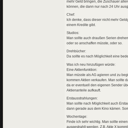
mehr Geld bringen, die Zuschauer alle
können, die dann nur nach 24 Uhr ausge
Chef:
Ich denke, dass dieser nicht mehr Geldg
einem Kredite gibt.
Studios:
Man sollte auch draußen Serien drehe
oder so anschaffen müsste, oder so.
Drehbücher:
Da sollte es nach Möglichkeit eine be
Was ich neu hinzufügen würde:
Eine Aktienfunktion:
Man müsste als AG agieren und zu begi
kommen Aktien verkaufen. Man sollte da
da er eventuell den eigenen Sender 
Aktienanteile aufkauft.
Erstausstrahlungen:
Man sollte nach Möglichkeit auch Ersta
dann gerade aus dem Kino kämen. Somi
Wochentage:
Finde ich sehr wichtig. Man sollte ein
ausgestrahlt werden. Z.B. Akte X komm