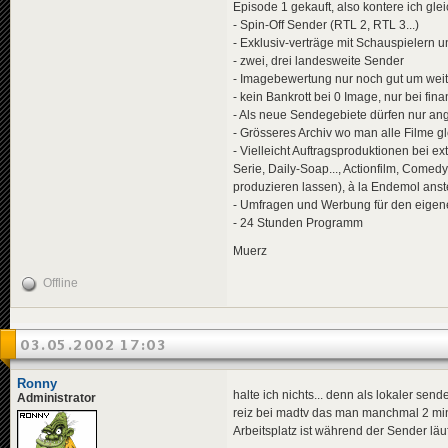
Episode 1 gekauft, also kontere ich glei
- Spin-Off Sender (RTL 2, RTL 3...)
- Exklusiv-verträge mit Schauspielern 
- zwei, drei landesweite Sender
- Imagebewertung nur noch gut um weit
- kein Bankrott bei 0 Image, nur bei fin
- Als neue Sendegebiete dürfen nur a
- Grösseres Archiv wo man alle Filme g
- Vielleicht Auftragsproduktionen bei 
Serie, Daily-Soap..., Actionfilm, Comed
produzieren lassen), à la Endemol anste
- Umfragen und Werbung für den eigen
- 24 Stunden Programm
Muerz
Offline
03.05.2002 17:03
Ronny
halte ich nichts... denn als lokaler se
Administrator
reiz bei madtv das man manchmal 2 mins
Arbeitsplatz ist während der Sender läu