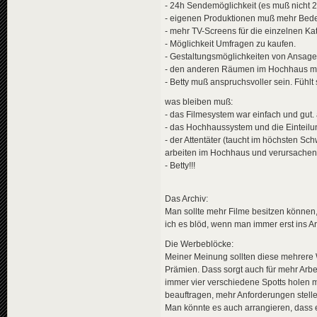
- 24h Sendemöglichkeit (es muß nicht 
- eigenen Produktionen muß mehr Be
- mehr TV-Screens für die einzelnen Ka
- Möglichkeit Umfragen zu kaufen.
- Gestaltungsmöglichkeiten von Ansage
- den anderen Räumen im Hochhaus me
- Betty muß anspruchsvoller sein. Fühlt
was bleiben muß:
- das Filmesystem war einfach und gut.
- das Hochhaussystem und die Einteilun
- der Attentäter (taucht im höchsten Sch
arbeiten im Hochhaus und verursachen S
- Betty!!!
Das Archiv:
Man sollte mehr Filme besitzen können,
ich es blöd, wenn man immer erst ins A
Die Werbeblöcke:
Meiner Meinung sollten diese mehrere W
Prämien. Dass sorgt auch für mehr Arbei
immer vier verschiedene Spotts holen m
beauftragen, mehr Anforderungen stelle
Man könnte es auch arrangieren, dass 