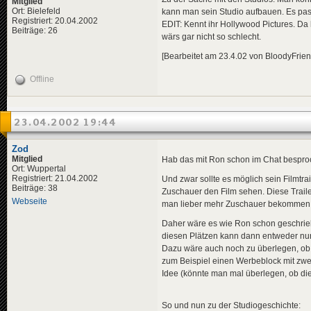
Mitglied
Ort: Bielefeld
kann man sein Studio aufbauen. Es pass
Registriert: 20.04.2002
EDIT: Kennt ihr Hollywood Pictures. 
Beiträge: 26
wärs gar nicht so schlecht.
[Bearbeitet am 23.4.02 von BloodyFrien
Offline
23.04.2002 19:44
Zod
Mitglied
Hab das mit Ron schon im Chat besproc
Ort: Wuppertal
Registriert: 21.04.2002
Und zwar sollte es möglich sein Filmtrai
Beiträge: 38
Zuschauer den Film sehen. Diese Trai
Webseite
man lieber mehr Zuschauer bekommen 
Daher wäre es wie Ron schon geschrieb
diesen Plätzen kann dann entweder nur
Dazu wäre auch noch zu überlegen, ob 
zum Beispiel einen Werbeblock mit zwei
Idee (könnte man mal überlegen, ob dies
So und nun zu der Studiogeschichte: