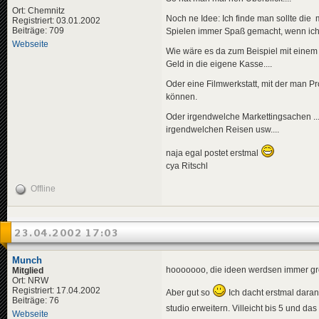
Ort: Chemnitz
Noch ne Idee: Ich finde man sollte die
Registriert: 03.01.2002
Beiträge: 709
Spielen immer Spaß gemacht, wenn ich m
Webseite
Wie wäre es da zum Beispiel mit einem
Geld in die eigene Kasse....
Oder eine Filmwerkstatt, mit der man 
können.
Oder irgendwelche Markettingsachen ....
irgendwelchen Reisen usw....
naja egal postet erstmal
cya Ritschl
Offline
23.04.2002 17:03
Munch
hooooooo, die ideen werdsen immer g
Mitglied
Ort: NRW
Registriert: 17.04.2002
Aber gut so
Ich dacht erstmal dara
Beiträge: 76
studio erweitern. Villeicht bis 5 und da
Webseite