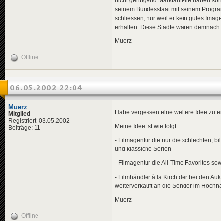
nicht genügend Marktanteile haben sond
seinem Bundesstaat mit seinem Program
schliessen, nur weil er kein gutes Ima
erhalten. Diese Städte wären demnach
Muerz
Offline
06.05.2002 22:04
Muerz
Habe vergessen eine weitere Idee zu er
Mitglied
Registriert: 03.05.2002
Meine Idee ist wie folgt:
Beiträge: 11
- Filmagentur die nur die schlechten, bi
und klassiche Serien
- Filmagentur die All-Time Favorites so
- Filmhändler à la Kirch der bei den Au
weiterverkauft an die Sender im Hochh
Muerz
Offline