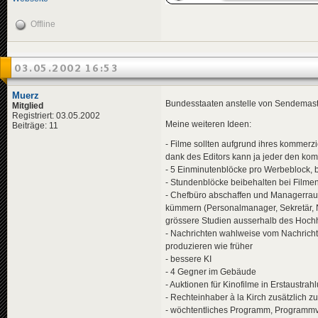
Offline
03.05.2002 16:53
Muerz
Bundesstaaten anstelle von Sendemaste
Mitglied
Registriert: 03.05.2002
Meine weiteren Ideen:
Beiträge: 11
- Filme sollten aufgrund ihres kommerzi
dank des Editors kann ja jeder den kom
- 5 Einminutenblöcke pro Werbeblock, b
- Stundenblöcke beibehalten bei Filmen
- Chefbüro abschaffen und Managerraum
kümmern (Personalmanager, Sekretär, N
grössere Studien ausserhalb des Hoch
- Nachrichten wahlweise vom Nachricht
produzieren wie früher
- bessere KI
- 4 Gegner im Gebäude
- Auktionen für Kinofilme in Erstaustr
- Rechteinhaber à la Kirch zusätzlich z
- wöchtentliches Programm, Programmv