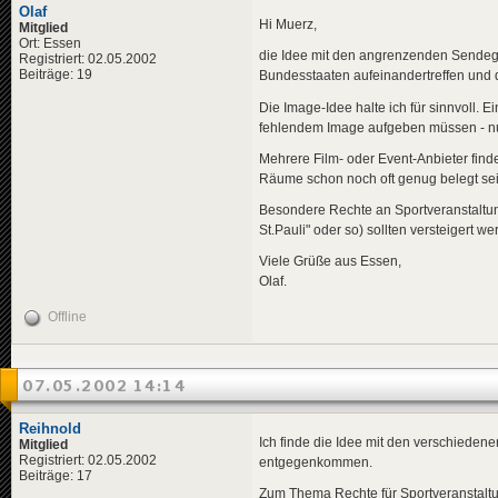
Olaf
Hi Muerz,
Mitglied
Ort: Essen
die Idee mit den angrenzenden Sendege
Registriert: 02.05.2002
Beiträge: 19
Bundesstaaten aufeinandertreffen und 
Die Image-Idee halte ich für sinnvoll. E
fehlendem Image aufgeben müssen - nur
Mehrere Film- oder Event-Anbieter find
Räume schon noch oft genug belegt sei
Besondere Rechte an Sportveranstaltun
St.Pauli" oder so) sollten versteigert we
Viele Grüße aus Essen,
Olaf.
Offline
07.05.2002 14:14
Reihnold
Ich finde die Idee mit den verschiedene
Mitglied
Registriert: 02.05.2002
entgegenkommen.
Beiträge: 17
Zum Thema Rechte für Sportveranstalt