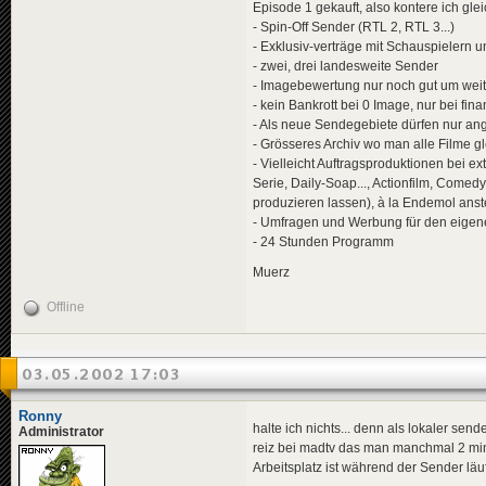
Episode 1 gekauft, also kontere ich glei
- Spin-Off Sender (RTL 2, RTL 3...)
- Exklusiv-verträge mit Schauspielern 
- zwei, drei landesweite Sender
- Imagebewertung nur noch gut um weit
- kein Bankrott bei 0 Image, nur bei fin
- Als neue Sendegebiete dürfen nur a
- Grösseres Archiv wo man alle Filme g
- Vielleicht Auftragsproduktionen bei 
Serie, Daily-Soap..., Actionfilm, Comed
produzieren lassen), à la Endemol anste
- Umfragen und Werbung für den eigen
- 24 Stunden Programm
Muerz
Offline
03.05.2002 17:03
Ronny
halte ich nichts... denn als lokaler se
Administrator
reiz bei madtv das man manchmal 2 mins
Arbeitsplatz ist während der Sender läu