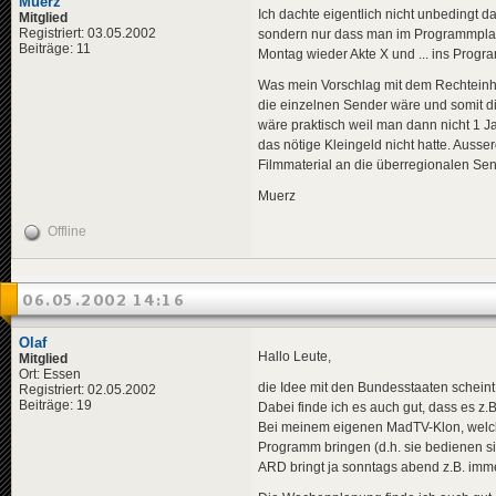
Muerz
Ich dachte eigentlich nicht unbedingt
Mitglied
Registriert: 03.05.2002
sondern nur dass man im Programmplan
Beiträge: 11
Montag wieder Akte X und ... ins Prog
Was mein Vorschlag mit dem Rechteinhabe
die einzelnen Sender wäre und somit di
wäre praktisch weil man dann nicht 1 
das nötige Kleingeld nicht hatte. Aus
Filmmaterial an die überregionalen Sen
Muerz
Offline
06.05.2002 14:16
Olaf
Hallo Leute,
Mitglied
Ort: Essen
die Idee mit den Bundesstaaten scheint m
Registriert: 02.05.2002
Beiträge: 19
Dabei finde ich es auch gut, dass es z.
Bei meinem eigenen MadTV-Klon, welche
Programm bringen (d.h. sie bedienen si
ARD bringt ja sonntags abend z.B. imm