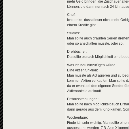
mehr Geld bringen, die Zuschauer alle
können, die dann nur nach 24 Uhr ausge
Chef:
Ich denke, dass dieser nicht mehr Geldg
einem Kredite gibt.
Studios:
Man sollte auch draußen Serien drehe
oder so anschaffen müsste, oder so.
Drehbücher:
Da sollte es nach Möglichkeit eine be
Was ich neu hinzufügen würde:
Eine Aktienfunktion:
Man müsste als AG agieren und zu begi
kommen Aktien verkaufen. Man sollte da
da er eventuell den eigenen Sender 
Aktienanteile aufkauft.
Erstausstrahlungen:
Man sollte nach Möglichkeit auch Ersta
dann gerade aus dem Kino kämen. Somi
Wochentage:
Finde ich sehr wichtig. Man sollte ein
ausgestrahlt werden. Z.B. Akte X komm