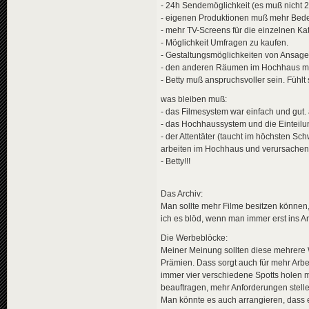
- 24h Sendemöglichkeit (es muß nicht 
- eigenen Produktionen muß mehr Be
- mehr TV-Screens für die einzelnen Ka
- Möglichkeit Umfragen zu kaufen.
- Gestaltungsmöglichkeiten von Ansage
- den anderen Räumen im Hochhaus me
- Betty muß anspruchsvoller sein. Fühlt
was bleiben muß:
- das Filmesystem war einfach und gut.
- das Hochhaussystem und die Einteilun
- der Attentäter (taucht im höchsten Sch
arbeiten im Hochhaus und verursachen S
- Betty!!!
Das Archiv:
Man sollte mehr Filme besitzen können,
ich es blöd, wenn man immer erst ins A
Die Werbeblöcke:
Meiner Meinung sollten diese mehrere W
Prämien. Dass sorgt auch für mehr Arbei
immer vier verschiedene Spotts holen m
beauftragen, mehr Anforderungen stelle
Man könnte es auch arrangieren, dass 