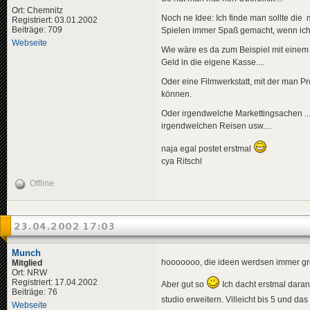
Ort: Chemnitz
Noch ne Idee: Ich finde man sollte die
Registriert: 03.01.2002
Beiträge: 709
Spielen immer Spaß gemacht, wenn ich m
Webseite
Wie wäre es da zum Beispiel mit einem
Geld in die eigene Kasse....
Oder eine Filmwerkstatt, mit der man 
können.
Oder irgendwelche Markettingsachen ....
irgendwelchen Reisen usw....
naja egal postet erstmal
cya Ritschl
Offline
23.04.2002 17:03
Munch
hooooooo, die ideen werdsen immer g
Mitglied
Ort: NRW
Registriert: 17.04.2002
Aber gut so
Ich dacht erstmal dara
Beiträge: 76
studio erweitern. Villeicht bis 5 und da
Webseite