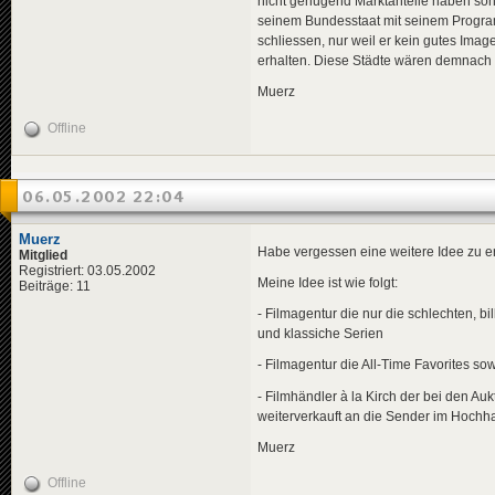
nicht genügend Marktanteile haben sond
seinem Bundesstaat mit seinem Program
schliessen, nur weil er kein gutes Ima
erhalten. Diese Städte wären demnach
Muerz
Offline
06.05.2002 22:04
Muerz
Habe vergessen eine weitere Idee zu er
Mitglied
Registriert: 03.05.2002
Meine Idee ist wie folgt:
Beiträge: 11
- Filmagentur die nur die schlechten, bi
und klassiche Serien
- Filmagentur die All-Time Favorites so
- Filmhändler à la Kirch der bei den Au
weiterverkauft an die Sender im Hochh
Muerz
Offline