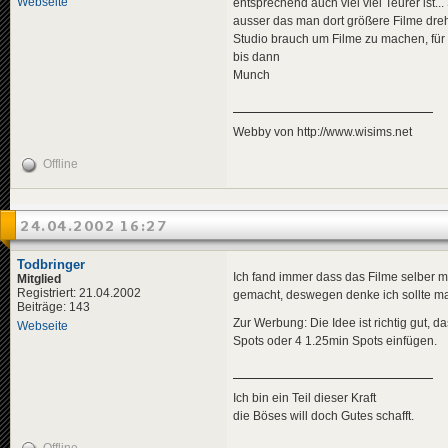
Webseite
entsprechend auch viel viel Teurer ist..
ausser das man dort größere Filme dre
Studio brauch um Filme zu machen, fü
bis dann
Munch
Webby von http://www.wisims.net
Offline
24.04.2002 16:27
Todbringer
Ich fand immer dass das Filme selber 
Mitglied
Registriert: 21.04.2002
gemacht, deswegen denke ich sollte man
Beiträge: 143
Zur Werbung: Die Idee ist richtig gut,
Webseite
Spots oder 4 1.25min Spots einfügen.
Ich bin ein Teil dieser Kraft
die Böses will doch Gutes schafft.