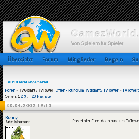
GamezWorld.
Von Spielern für Spieler
Übersicht
Forum
Mitglieder
Regeln
Su
Du bist nicht angemeldet.
Foren
»
TVGigant / TVTower:
Offen - Rund um TVgigant / TVTower
»
TVTower
Seiten:
1
2
3
…
23
Nächste
20.04.2002 19:13
Ronny
Postet hier Eure Ideen rund um TVTower 
Administrator