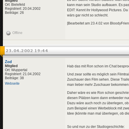
Mitglied
Ort: Bielefeld
kann man sein Studio aufbauen. Es pass
Registriert: 20.04.2002
EDIT: Kennt ihr Hollywood Pictures. 
Beiträge: 26
wärs gar nicht so schlecht.
[Bearbeitet am 23.4.02 von BloodyFrien
Offline
23.04.2002 19:44
Zod
Mitglied
Hab das mit Ron schon im Chat besproc
Ort: Wuppertal
Registriert: 21.04.2002
Und zwar sollte es möglich sein Filmtrai
Beiträge: 38
Zuschauer den Film sehen. Diese Trai
Webseite
man lieber mehr Zuschauer bekommen 
Daher wäre es wie Ron schon geschrieb
diesen Plätzen kann dann entweder nur
Dazu wäre auch noch zu überlegen, ob 
zum Beispiel einen Werbeblock mit zwei
Idee (könnte man mal überlegen, ob dies
So und nun zu der Studiogeschichte: