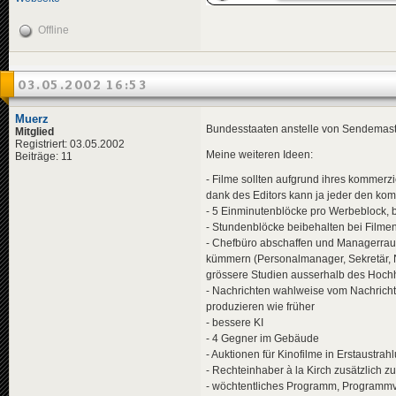
Offline
03.05.2002 16:53
Muerz
Bundesstaaten anstelle von Sendemaste
Mitglied
Registriert: 03.05.2002
Meine weiteren Ideen:
Beiträge: 11
- Filme sollten aufgrund ihres kommerzi
dank des Editors kann ja jeder den kom
- 5 Einminutenblöcke pro Werbeblock, b
- Stundenblöcke beibehalten bei Filmen
- Chefbüro abschaffen und Managerraum
kümmern (Personalmanager, Sekretär, N
grössere Studien ausserhalb des Hoch
- Nachrichten wahlweise vom Nachricht
produzieren wie früher
- bessere KI
- 4 Gegner im Gebäude
- Auktionen für Kinofilme in Erstaustr
- Rechteinhaber à la Kirch zusätzlich z
- wöchtentliches Programm, Programmv