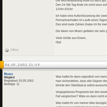
Die Wochenplanung finde ich auch gut.
Den 24-Std-Tag finde ich nicht sooo sc
12Uhr-02Uhr
Ich habe eine Aufschlüsselung der zwe
Fernsehverhalten im Laufe eines Tages 
Das sind reale Zahlen (habe ich für 
Die Ideen von Muerz gefallen mir sehr g
Viele Grüße aus Essen,
Olaf.
Offline
06.05.2002 21:39
Muerz
Was haltet ihr denn eigentlich von me
Mitglied
Registriert: 03.05.2002
man sicherstellen, dass alle Gegner d
Beiträge: 11
könnte den Startstaat ja selbst aussuch
Vorgegebenes Programm bei den landesw
Fall vergleichen? Wäre es dann nicht s
Was haltet ihr von meiner Idee bezüglic