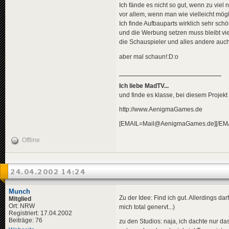
Ich fände es nicht so gut, wenn zu viel
vor allem, wenn man wie vielleicht mög
Ich finde Aufbauparts wirklich sehr sc
und die Werbung setzen muss bleibt viel
die Schauspieler und alles andere auch 
aber mal schaun!:D:o
Ich liebe MadTV...
und finde es klasse, bei diesem Projekt
http://www.AenigmaGames.de
[EMAIL=Mail@AenigmaGames.de][/EMA
Offline
24.04.2002 14:24
Munch
Zu der Idee: Find ich gut. Allerdings da
Mitglied
Ort: NRW
mich total genervt...)
Registriert: 17.04.2002
Beiträge: 76
zu den Studios: naja, ich dachte nur d