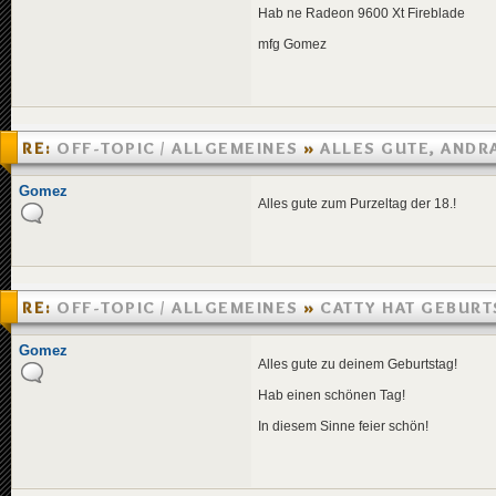
Hab ne Radeon 9600 Xt Fireblade
mfg Gomez
RE:
OFF-TOPIC / ALLGEMEINES
»
ALLES GUTE, ANDR
»
30.09.2005 17:43
Gomez
Alles gute zum Purzeltag der 18.!
RE:
OFF-TOPIC / ALLGEMEINES
»
CATTY HAT GEBURT
»
19.09.2005 13:46
Gomez
Alles gute zu deinem Geburtstag!
Hab einen schönen Tag!
In diesem Sinne feier schön!