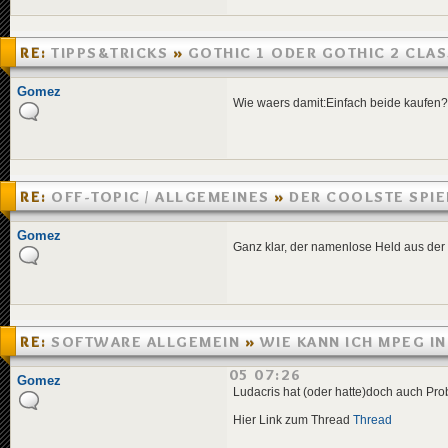
RE:
TIPPS&TRICKS
»
GOTHIC 1 ODER GOTHIC 2 CLAS
»
01.09.2005 18:36
Gomez
Wie waers damit:Einfach beide kaufen?S
RE:
OFF-TOPIC / ALLGEMEINES
»
DER COOLSTE SPIE
»
31.08.2005 06:04
Gomez
Ganz klar, der namenlose Held aus der
RE:
SOFTWARE ALLGEMEIN
»
WIE KANN ICH MPEG I
UMWANDELN?
»
24.08.2005 07:26
Gomez
Ludacris hat (oder hatte)doch auch Pro
Hier Link zum Thread
Thread