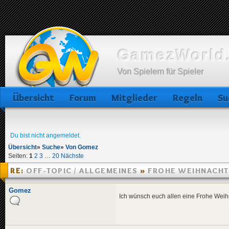
GamezWorld.
Von Spielern für Spieler
Übersicht
Forum
Mitglieder
Regeln
Su
Du bist nicht angemeldet.
Übersicht
»
Suche
»
Von Gomez
Seiten:
1
2
3
…
20
Nächste
RE:
OFF-TOPIC / ALLGEMEINES
»
FROHE WEIHNACHT
»
25.12.2006 02:53
Gomez
Ich wünsch euch allen eine Frohe Weihn