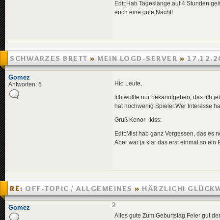
Edit:Hab Tageslänge auf 4 Stunden ge
euch eine gute Nacht!
SCHWARZES BRETT
»
MEIN LOGD-SERVER
»
17.12.2
Gomez
Hio Leute,
Antworten: 5
ich wollte nur bekanntgeben, das ich j
hat nochwenig Spieler.Wer Interesse h
Gruß Kenor :kiss:
Edit:Mist hab ganz Vergessen, das es 
Aber war ja klar das erst einmal so ein
RE:
OFF-TOPIC / ALLGEMEINES
»
HÄRZLICHI GLÜCK
KOKSI
»
16.11.2005 17:32
Gomez
Alles gute Zum Geburtstag.Feier gut d