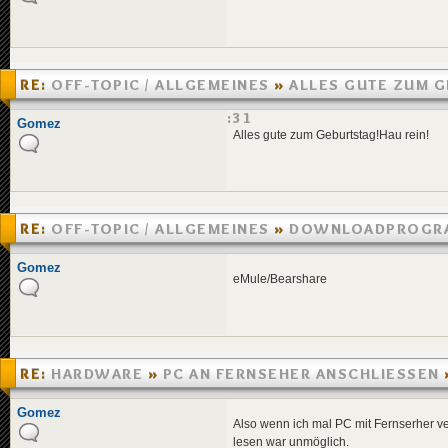
RE:
OFF-TOPIC / ALLGEMEINES
»
ALLES GUTE ZUM G
AMEISE!
»
13.10.2005 21:31
Gomez
Alles gute zum Geburtstag!Hau rein!
RE:
OFF-TOPIC / ALLGEMEINES
»
DOWNLOADPROGR
»
12.10.2005 15:36
Gomez
eMule/Bearshare
RE:
HARDWARE
»
PC AN FERNSEHER ANSCHLIESSEN
10:11
Gomez
Also wenn ich mal PC mit Fernserher ver
lesen war unmöglich.