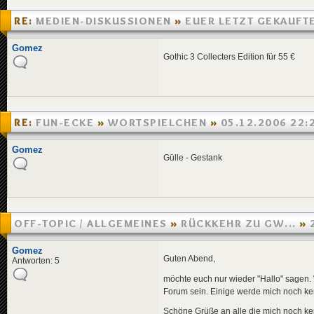
RE:
MEDIEN-DISKUSSIONEN
»
EUER LETZT GEKAUFT
»
07.12.2006 16:50
Gomez
Gothic 3 Collecters Edition für 55 €
RE:
FUN-ECKE
»
WORTSPIELCHEN
»
05.12.2006 22:
Gomez
Gülle - Gestank
OFF-TOPIC / ALLGEMEINES
»
RÜCKKEHR ZU GW...
»
22:38
Gomez
Guten Abend,
Antworten: 5
möchte euch nur wieder "Hallo" sagen. W
Forum sein. Einige werde mich noch ken
Schöne Grüße an alle die mich noch k