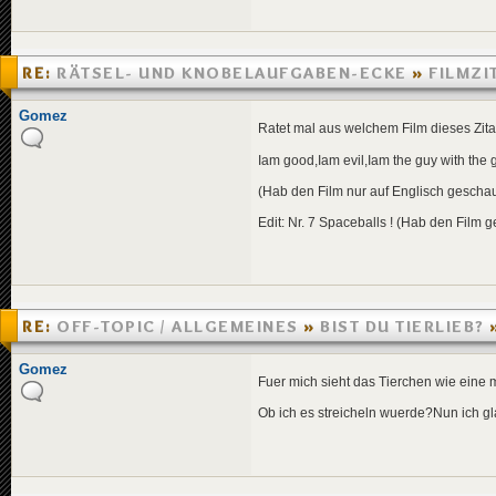
RE:
RÄTSEL- UND KNOBELAUFGABEN-ECKE
»
FILMZI
»
23.08.2005 00:12
Gomez
Ratet mal aus welchem Film dieses Zita
Iam good,Iam evil,Iam the guy with the 
(Hab den Film nur auf Englisch geschau
Edit: Nr. 7 Spaceballs ! (Hab den Film 
RE:
OFF-TOPIC / ALLGEMEINES
»
BIST DU TIERLIEB?
21:22
Gomez
Fuer mich sieht das Tierchen wie eine mu
Ob ich es streicheln wuerde?Nun ich gl