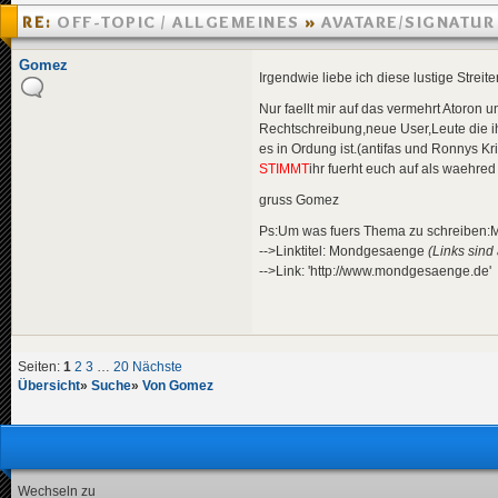
RE:
OFF-TOPIC / ALLGEMEINES
»
AVATARE/SIGNATUR
»
10.08.2005 01:27
Gomez
Irgendwie liebe ich diese lustige Streiter
Nur faellt mir auf das vermehrt Atoron u
Rechtschreibung,neue User,Leute die ih
es in Ordung ist.(antifas und Ronnys Kri
STIMMT
ihr fuerht euch auf als waehred
gruss Gomez
Ps:Um was fuers Thema zu schreiben:Me
-->Linktitel: Mondgesaenge
(Links sind
-->Link: 'http://www.mondgesaenge.de'
Seiten:
1
2
3
…
20
Nächste
Übersicht
»
Suche
»
Von Gomez
Wechseln zu