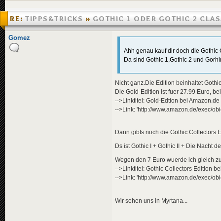
RE:
TIPPS&TRICKS
»
GOTHIC 1 ODER GOTHIC 2 CLAS
»
02.09.2005 06:07
Gomez
Ahh genau kauf dir doch die Gothic 
Da sind Gothic 1,Gothic 2 und Gorhi
Nicht ganz.Die Edition beinhaltet Goth
Die Gold-Edition ist fuer 27.99 Euro, b
-->Linktitel: Gold-Edtion bei Amazon.de
-->Link: 'http://www.amazon.de/exec
Dann gibts noch die Gothic Collectors E
Ds ist Gothic I + Gothic II + Die Nacht
Wegen den 7 Euro wuerde ich gleich zu 
-->Linktitel: Gothic Collectors Edition 
-->Link: 'http://www.amazon.de/exec
Wir sehen uns in Myrtana...