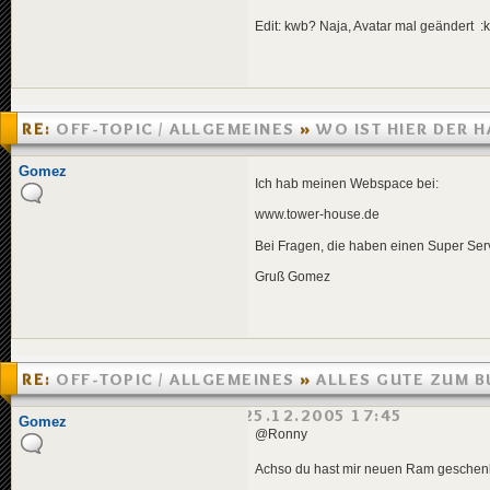
Edit: kwb? Naja, Avatar mal geändert :k
RE:
OFF-TOPIC / ALLGEMEINES
»
WO IST HIER DER 
»
29.12.2005 13:01
Gomez
Ich hab meinen Webspace bei:
www.tower-house.de
Bei Fragen, die haben einen Super Serv
Gruß Gomez
RE:
OFF-TOPIC / ALLGEMEINES
»
ALLES GUTE ZUM 
HEINDUBTY/MICHAELB
»
25.12.2005 17:45
Gomez
@Ronny
Achso du hast mir neuen Ram geschenkt