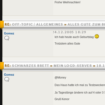
Frohe Weihnachten!
RE:
OFF-TOPIC / ALLGEMEINES
»
ALLES GUTE ZUM 
HEINDUBTY/MICHAELB
»
24.12.2005 18:29
Gomez
Ich hab heute auch Geburtstag
Trotzdem alles Gute
RE:
SCHWARZES BRETT
»
MEIN LOGD-SERVER
»
18.
Gomez
@Money
Das Haus hatte ich mal zu Testzwecken
Ja Tageslänge ändere ich auf 4 oder 3
Gruß Kenor