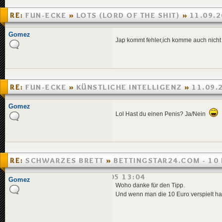
RE:
FUN-ECKE
»
LOTS (LORD OF THE SHIT)
»
11.09.2
Gomez
Jap kommt fehler,ich komme auch nicht 
RE:
FUN-ECKE
»
KÜNSTLICHE INTELLIGENZ
»
11.09.
Gomez
Lol Hast du einen Penis? Ja/Nein
RE:
SCHWARZES BRETT
»
BETTINGSTAR24.COM - 10
STARTBONUS
»
06.09.2005 13:04
Gomez
Woho danke für den Tipp.
Und wenn man die 10 Euro verspielt h