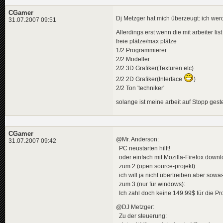
CGamer
Dj Metzger hat mich überzeugt: ich we
31.07.2007 09:51
Allerdings erst wenn die mit arbeiter list v
freie plätze/max plätze
1/2 Programmierer
2/2 Modeller
2/2 3D Grafiker(Texturen etc)
2/2 2D Grafiker(Interface
)
2/2 Ton 'techniker'
solange ist meine arbeit auf Stopp geste
CGamer
@Mr. Anderson:
31.07.2007 09:42
PC neustarten hilft!
oder einfach mit Mozilla-Firefox down
zum 2.(open source-projekt):
ich will ja nicht übertreiben aber sow
zum 3.(nur für windows):
Ich zahl doch keine 149.99$ für die P
@DJ Metzger:
Zu der steuerung: