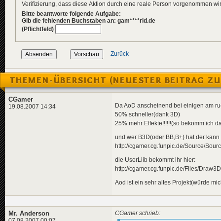
Verifizierung, dass diese Aktion durch eine reale Person vorgenommen w
Bitte beantworte folgende Aufgabe:
Gib die fehlenden Buchstaben an: gam****rld.de
(Pflichtfeld)
Zurück
THEMEN-ÜBERSICHT (NEUESTER BEITRAG ZU
CGamer
Da AoD anscheinend bei einigen am ruck
19.08.2007 14:34
50% schneller(dank 3D)
25% mehr Effekte!!!!!!(so bekomm ich d
und wer B3D(oder BB,B+) hat der kann 
http://cgamer.cg.funpic.de/Source/Sour
die UserLiib bekommt ihr hier:
http://cgamer.cg.funpic.de/Files/Draw3D
Aod ist ein sehr altes Projekt(würde mi
Mr. Anderson
CGamer schrieb:
07.08.2007 00:07