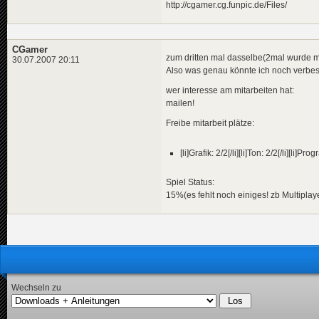
http://cgamer.cg.funpic.de/Files/
CGamer
zum dritten mal dasselbe(2mal wurde me
30.07.2007 20:11
Also was genau könnte ich noch verbess
wer interesse am mitarbeiten hat:
mailen!
Freibe mitarbeit plätze:
[li]Grafik: 2/2[/li][li]Ton: 2/2[/li][li
Spiel Status:
15%(es fehlt noch einiges! zb Multiplay
Wechseln zu