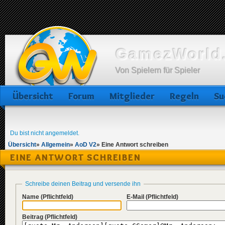
GamezWorld.
Von Spielern für Spieler
Übersicht
Forum
Mitglieder
Regeln
Su
Du bist nicht angemeldet.
Übersicht
»
Allgemein
»
AoD V2
»
Eine Antwort schreiben
EINE ANTWORT SCHREIBEN
Schreibe deinen Beitrag und versende ihn
Name
(Pflichtfeld)
E-Mail
(Pflichtfeld)
Beitrag
(Pflichtfeld)