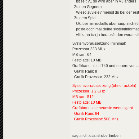
ist seit V1 so wird aber in V3 anders
Zu den Gegnern:
Wieso zuviele? meinst du bei der erst
Zu dem Spiel
Ok, bei mir ruckelts überhaupt nicht(6
poste doch mal deine systeminformat
vllt kann ich ja herausfinden worans l
Systemvoraussetzung:(minimal)
Prozessor:333 MHz
MB ram: 64
Festplatte: 10 MB
Grafikkarte: Intel i740 und neuere von 
Grafik Ram: 8
Grafik Prozessor: 233 Mhz
Systemvorraussetzung:(ohne ruckeln)
Prozessor: 1.2 GHz
MB ram: 512
Festplatte: 10 MB
Grafikkarte: die neueste wenns geht
Grafik Ram: 64
Grafik Prozessor: 500 Mhz
sagt nicht das ist übertrieben