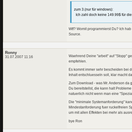
zum 3.(nur für windows):
Ich zahl doch keine 149.99$ für di
Wtf? Womit programmierst Du? Ich hab 
Source.
Ronny
Waehrend Deine "arbeit" auf "Stopp" ge
31.07.2007 11:16
empfehlen.
Es kommt immer sehr bescheiden bei d
Inhalt entschluesseln soll, klar macht d
Zum Download - was Mr. Anderson da ges
Du bereitstellst, die kann halt Proble
natuerlich nicht wenn man eine "Spezia
Die "minimale Systemanforderung" kann
Mindestanforderung fuer ruckelfreien S
um mit allen Effekten bei mehr als aus
bye Ron