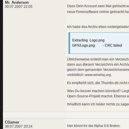
Mr. Anderson
Dass Dein Account zwei Mal gelöscht wur
30.07.2007 22:05
neue Forensoftware online gebracht hat
Ich habe das Archiv eben runtergeladen.
Extracting Logo
GFX/Logo.png - CRC failed
Üblicherweise erstellt man ein Verzeic
dann aus diesem Verzeichnis ein Archiv 
gleich dem genannten Verzeichnisname
vorbildlich: www.winehq.org.
Es empfiehlt sich, die Thumbs.db nicht m
Was Du besser machen könntest? Liegt 
Open-Source-Projekt machst. Ebenso w
Inhaltlich kann ich leider nichts zu sa
CGamer
hier könnt ihr die Alpha 0.6 finden:
30.07.2007 20:24