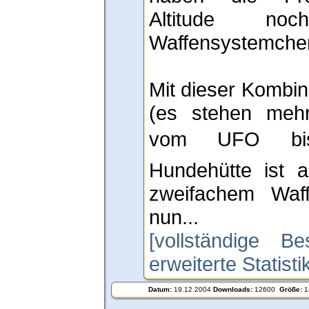
Altitude n
Waffensystemchen
Mit dieser Kombin
(es stehen mehr
vom UFO bis
Hundehütte ist a
zweifachem Waff
nun...
[vollständige Be
erweiterte Statist
Datum:
19.12.2004
Downloads:
12600
Größe:
1