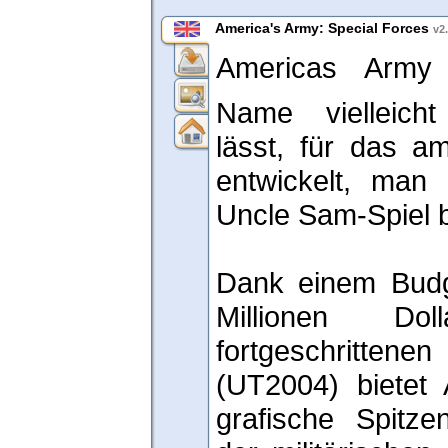
America's Army: Special Forces
v2
Americas Army
Name vielleich
lässt, für das am
entwickelt, man
Uncle Sam-Spiel 
Dank einem Budg
Millionen D
fortgeschritten
(UT2004) bietet 
grafische Spitz