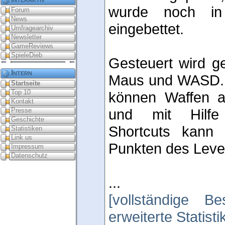
wurde noch in
Forum
News
eingebettet.
Umfragearchiv
Newsletter
GameReviews
SpieleDieb
Gesteuert wird ge
Intern
Maus und WASD. M
Startseite
Top 10
können Waffen a
Kontakt
und mit Hilf
Presse
Geschichte
Shortcuts kann
Statistiken
Link us
Punkten des Level
Impressum
Datenschutz
...
[vollständige Be
erweiterte Statist