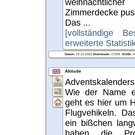
weihnachtliche
Zimmerdecke pus
Das ...
[vollständige Be
erweiterte Statist
Datum:
25.12.2002
Downloads:
17256
Größe:
4
Altitude
Adventskalendersp
Wie der Name e
geht es hier um H
Flugvehikeln. Da
ein bißchen lang
haben die Pro