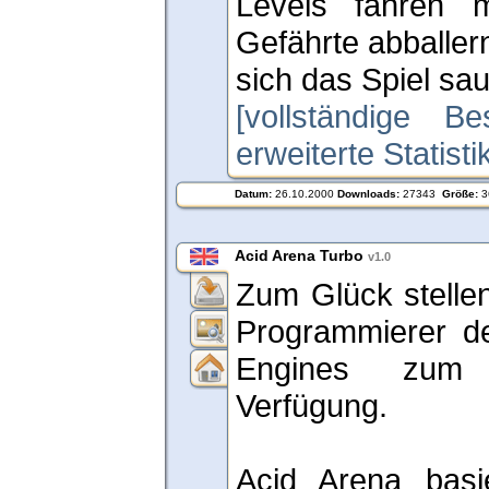
Levels fahren 
Gefährte abballern
sich das Spiel sau
[vollständige Be
erweiterte Statist
Datum:
26.10.2000
Downloads:
27343
Größe:
3
Acid Arena Turbo
v1.0
Zum Glück stellen
Programmierer de
Engines zum
Verfügung.
Acid Arena basi