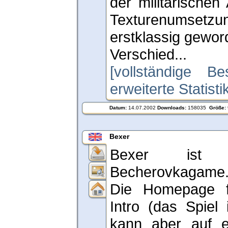
der militärischen 
Texturenumsetz
erstklassig gewor
Verschied...
[vollständige Be
erweiterte Statist
Datum:
14.07.2002
Downloads:
158035
Größe:
Bexer
Bexer ist 
Becherovkagame
Die Homepage f
Intro (das Spiel 
kann aber auf en