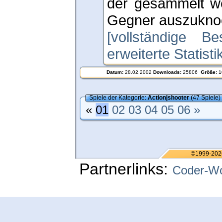
der gesammelt we
Gegner auszuknoc
[vollständige Be
erweiterte Statist
Datum:
28.02.2002
Downloads:
25806
Größe:
1
Spiele der Kategorie:
Action|shooter
(47 Spiele)
«
01
02
03
04
05
06
»
©1999-202
Partnerlinks:
Coder-Wo