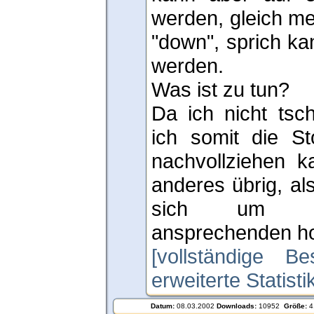
werden, gleich meh
"down", sprich ka
werden.
Was ist zu tun?
Da ich nicht tsc
ich somit die St
nachvollziehen ka
anderes übrig, al
sich um ei
ansprechenden ho
[vollständige Be
erweiterte Statist
Datum:
08.03.2002
Downloads:
10952
Größe:
4