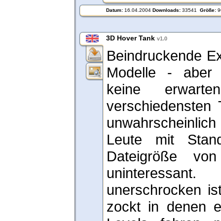
Datum:
16.04.2004
Downloads:
33541
Größe:
9
3D Hover Tank
v1.0
Beindruckende Ex
Modelle - aber 
keine erwar
verschiedensten 
unwahrscheinlic
Leute mit Stand
Dateigröße vo
uninteressa
unerschrocken is
zockt in denen 