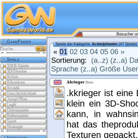
Besucher on
GameFinder
Spiele der Kategorie:
Action|shooter
(47 Spiele)
«
01
02
03
04
05
06
»
Sortierung:
(a..z)
(z..a)
Da
Spiele
32KB-Spiele
Sprache (z..a)
Größe
User
3D/Shooter
Action
.kkrieger
Adventure
Beta
Arcade
.kkrieger ist eine
Geschicklichkeit
Jump'n'Run
klein ein 3D-Shoo
Logik
Onlinespiele
kann, in wahnsin
Rollenspiele
Sport
hat das theprodu
Strategie
Texturen gepackt,
Interaktiv