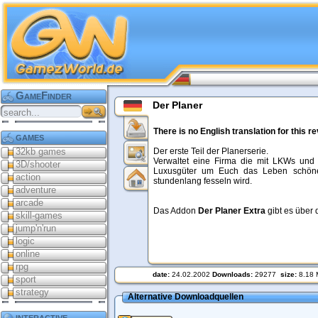
GameFinder
Der Planer
There is no English translation for this 
games
32kb games
Der erste Teil der Planerserie.
Verwaltet eine Firma die mit LKWs und l
3D/shooter
Luxusgüter um Euch das Leben schöner
action
stundenlang fesseln wird.
adventure
arcade
Das Addon
Der Planer Extra
gibt es über 
skill-games
jump'n'run
logic
online
rpg
date:
24.02.2002
Downloads:
29277
size:
8.18
sport
strategy
Alternative Downloadquellen
interactive