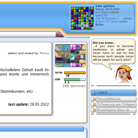
new games:
Stand: 28.05.2022
Der Planer
Update
openTTD
Zak McKracken 2 -..
Update
Knights Of Zarria
Update
Bolax
Did you know...
...if you want to become
moderator or admin you
never have to ask for this
written and tested by:
Ronny
because such people never
will be taken for such jobs?
schaftetem Gehalt kauft ihr
epasst wurde und immernoch
, Stammkunden, etc)
links
Planet3DNow.de
last update:
28.05.2022
TVTower.org aka TVGigant
Browsergame-Base.de