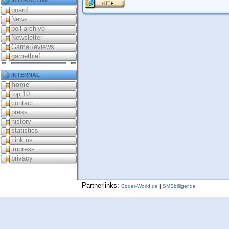
board
News
poll archive
Newsletter
GameReviews
gamethief
internal
home
top 10
contact
press
history
statistics
Link us
impress
privacy
Partnerlinks:
Coder-World.de
|
SMSbilliger.de