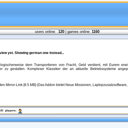
users online:
120
| games online:
1160
review yet. Showing german one instead...
ogischerweise dem Transportieren von Fracht, Geld verdient, mit Eurem erwirt
 zu gestalten. Komplexer Klassiker der an aktuelle Betriebssysteme ang
den Mirror-Link [8.5 MB] (Das Addon bietet Neue Missionen, Laptopzusatzsoftware
 MB
players: