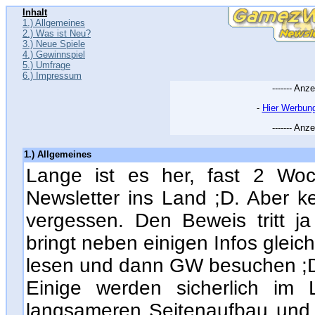
Inhalt
1.) Allgemeines
2.) Was ist Neu?
3.) Neue Spiele
4.) Gewinnspiel
5.) Umfrage
6.) Impressum
------- Anze
-
Hier Werbung
------- Anze
1.) Allgemeines
Lange ist es her, fast 2 Wo
Newsletter ins Land ;D. Aber 
vergessen. Den Beweis tritt j
bringt neben einigen Infos gleic
lesen und dann GW besuchen ;
Einige werden sicherlich im
langsameren Seitenaufbau und