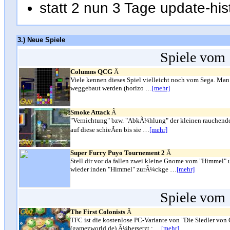
statt 2 nun 3 Tage update-h
3.) Neue Spiele
Spiele vom 
Columns QCG
Â
Viele kennen dieses Spiel vielleicht noch vom Sega. Man 
weggebaut werden (horizo …
[mehr]
Smoke Attack
Â
"Vernichtung" bzw. "AbkÃ¼hlung" der kleinen rauchenden
auf diese schieÃen bis sie …
[mehr]
Super Furry Puyo Tournement 2
Â
Stell dir vor da fallen zwei kleine Gnome vom "Himmel"
wieder inden "Himmel" zurÃ¼ckge …
[mehr]
Spiele vom 
The First Colonists
Â
TFC ist die kostenlose PC-Variante von "Die Siedler vo
(gamezworld.de) Ã¼bersetzt ; …
[mehr]