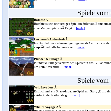
Spiele vom 
Bombic
Â
Bombic ist ein reinrassiges Spiel im Stile von Bomberma
eine Menge SpielspaÃ.Da gi …
[mehr]
Cartman’s Authoritah
Â
In CA spielt man niemand geringeren als Cartman aus der 
verprÃ¼gelt alle herumstehe …
[mehr]
Plunder & Pillage
Â
Plunder & Pillage versetzt den Spieler in das 17. Jahrhund
um kein Adventure …
[mehr]
Spiele vom 
Void Invaders
Â
Endlich mal ein Space-Invaders-Spiel mit Story ;D …Jahrh
entdeckt der Nationale g …
[mehr]
Whales Voyage 2
Â
Whales Voyage 2 ist ein Klassiker der Ã¶sterreichischen