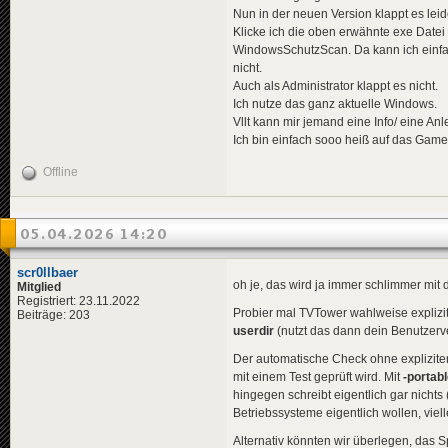
Nun in der neuen Version klappt es leid
Klicke ich die oben erwähnte exe Date
WindowsSchutzScan. Da kann ich einfach
nicht.
Auch als Administrator klappt es nicht.
Ich nutze das ganz aktuelle Windows.
Vllt kann mir jemand eine Info/ eine A
Ich bin einfach sooo heiß auf das Game
Offline
05.04.2026 14:20
scr0llbaer
oh je, das wird ja immer schlimmer mit
Mitglied
Registriert: 23.11.2022
Probier mal TVTower wahlweise explizi
Beiträge: 203
userdir
(nutzt das dann dein Benutzerve
Der automatische Check ohne expliziten
mit einem Test geprüft wird. Mit
-portab
hingegen schreibt eigentlich gar nicht
Betriebssysteme eigentlich wollen, viell
Alternativ könnten wir überlegen, das Sp