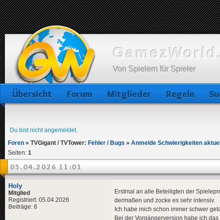
GamezWorld.
Von Spielern für Spieler
Übersicht
Forum
Mitglieder
Regeln
Su
Du bist nicht angemeldet.
Foren
»
TVGigant / TVTower:
Fehler / Bugs
»
Anmelde Schwierigkeiten aktuell
Seiten:
1
05.04.2026 11:01
Holy
Erstmal an alle Beteiligten der Spiel
Mitglied
Registriert: 05.04.2026
dermaßen und zocke es sehr intensiv.
Beiträge: 6
Ich habe mich schon immer schwer getan
Bei der Vorgängerversion habe ich das ü