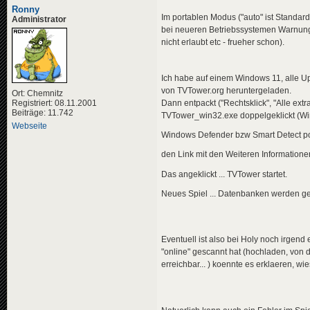
Ronny
Im portablen Modus ("auto" ist Standard 
Administrator
bei neueren Betriebssystemen Warnung
nicht erlaubt etc - frueher schon).
Ich habe auf einem Windows 11, alle Up
von TVTower.org heruntergeladen.
Ort: Chemnitz
Registriert: 08.11.2001
Dann entpackt ("Rechtsklick", "Alle ex
Beiträge: 11.742
TVTower_win32.exe doppelgeklickt (Win6
Webseite
Windows Defender bzw Smart Detect pop
den Link mit den Weiteren Informationen 
Das angeklickt ... TVTower startet.
Neues Spiel ... Datenbanken werden gel
Eventuell ist also bei Holy noch irgend 
"online" gescannt hat (hochladen, von d
erreichbar... ) koennte es erklaeren, w