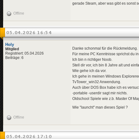
gerade Steam, aber was gibt es sonst so
Offline
05.04.2026 16:54
Holy
Danke schonmal für die Rückmeldung. Da
Mitglied
Registriert: 05.04.2026
Für meine PC Kenntnisse sprichst du in
Beiträge: 6
Ich bin n richtiger Noob.
Stell dir vor, ich bin 8 Jahre alt und einf
Wie gehe ich da vor.
Ich gehe in meinen Windows Explorerer 
TvTower_win32 Anwendung.
Auch über DOS Box habe ich es versucht
-portable -userdir sagt mir nichts.
Oldschool Spiele wie z.b. Master Of Mag
Wie "launcht" man dieses Spiel ?
Offline
05.04.2026 17:10