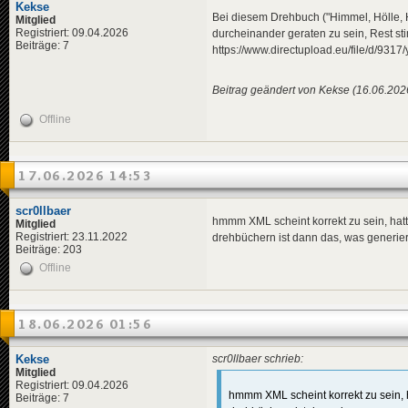
Kekse
Bei diesem Drehbuch ("Himmel, Hölle, H
Mitglied
Registriert: 09.04.2026
durcheinander geraten zu sein, Rest st
Beiträge: 7
https://www.directupload.eu/file/d/931
Beitrag geändert von Kekse (16.06.202
Offline
17.06.2026 14:53
scr0llbaer
hmmm XML scheint korrekt zu sein, hatte
Mitglied
Registriert: 23.11.2022
drehbüchern ist dann das, was generiert 
Beiträge: 203
Offline
18.06.2026 01:56
Kekse
scr0llbaer schrieb:
Mitglied
Registriert: 09.04.2026
hmmm XML scheint korrekt zu sein, ha
Beiträge: 7