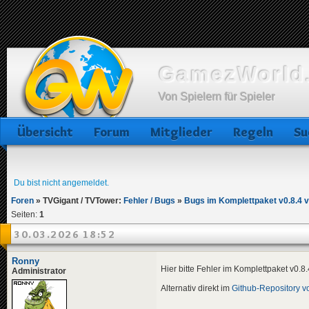
GamezWorld.
Von Spielern für Spieler
Übersicht
Forum
Mitglieder
Regeln
Su
Du bist nicht angemeldet.
Foren
»
TVGigant / TVTower:
Fehler / Bugs
»
Bugs im Komplettpaket v0.8.4 
Seiten:
1
30.03.2026 18:52
Ronny
Hier bitte Fehler im Komplettpaket v0.8
Administrator
Alternativ direkt im
Github-Repository 