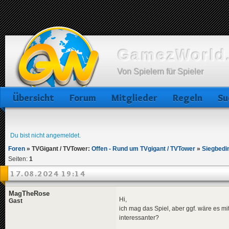
GamezWorld.
Von Spielern für Spieler
Übersicht
Forum
Mitglieder
Regeln
Su
Du bist nicht angemeldet.
Foren
»
TVGigant / TVTower:
Offen - Rund um TVgigant / TVTower
»
Siegbedi
Seiten:
1
17.08.2024 19:14
MagTheRose
Hi,
Gast
ich mag das Spiel, aber ggf. wäre es
interessanter?