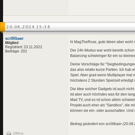
20.08.2024 15:38
scr0llbaer
hi MagTheRose, gute Ideen aber wohl nu
Mitglied
Registriert: 23.11.2022
Der 24h-Modus war wohl bereits schon m
Beiträge: 202
Balancing schwieriger für ein so kleine
Deine Vorschläge für "Siegbedingungen
das also relativ kurze Partien. Ich hab
Spiel. Aber grad wenn Multiplayer mal 
höchstens 2 Stunden Spielzeit erledigt
Die Idee solcher Gadgets ist auch nicht 
Ist aber auch höchstes was für den lang
Mad TV, und es ist schon allein schwier
Projekt auch eher als "Sandbox", die mö
können sie ein- oder ausschalten. Und d
Beitrag geändert von scr0llbaer (20.08
Offline