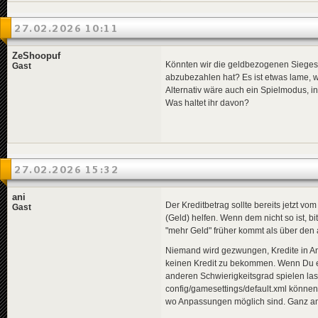
27.02.2026 10:11
ZeShoopuf
Könnten wir die geldbezogenen Sieges
Gast
abzubezahlen hat? Es ist etwas lame, 
Alternativ wäre auch ein Spielmodus, in
Was haltet ihr davon?
27.02.2026 15:32
ani
Der Kreditbetrag sollte bereits jetzt 
Gast
(Geld) helfen. Wenn dem nicht so ist, 
"mehr Geld" früher kommt als über den
Niemand wird gezwungen, Kredite in Ans
keinen Kredit zu bekommen. Wenn Du e
anderen Schwierigkeitsgrad spielen la
config/gamesettings/default.xml können
wo Anpassungen möglich sind. Ganz am 