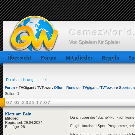
GamezWorld.
Von Spielern für Spieler
Übersicht
Forum
Mitglieder
Regeln
Su
Du bist nicht angemeldet.
Foren
»
TVGigant / TVTower:
Offen - Rund um TVgigant / TVTower
»
Sportsen
Seiten:
1
07.03.2025 17:07
Klotz am Bein
Da ich über die "Suche"-Funktion keine
Mitglied
Registriert: 29.04.2024
Es gibt kaufbare Sport-Programme, beisp
Beiträge: 28
Ich wollte mir anschauen, wie ein solc