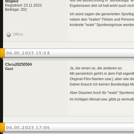
Nur die Bezeichnung in "Bundesliga" ä
Mitglied
Registriert: 23.11.2022
Ergebnissen drin ist halt wohl auch nich
Beiträge: 202
Ich würd sagen die generierten Sportlige
neben den "realen" Filmen und Persone
konkrete "reale" Sportereignisse werden
Offline
06.05.2025 15:58
Chris20250504
Ja, die einen so, die anderen so.
Gast
Mir persönlich geht's in dem Fall eigen
Original-Film-Namen usw.), aber wie die "
Daher brauch ich keinen Bundesliga Ma
Aber Daumen hoch für "reale" Sporterei
im richtigen Monat usw. gibts ja vermutl
06.05.2025 17:06