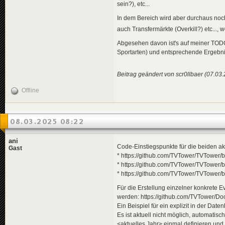
sein?), etc...
In dem Bereich wird aber durchaus noc
auch Transfermärkte (Overkill?) etc...,
Abgesehen davon ist's auf meiner TODO
Sportarten) und entsprechende Ergebn
Beitrag geändert von scr0llbaer (07.03
Offline
08.03.2025 08:22
ani
Code-Einstiegspunkte für die beiden ak
Gast
* https://github.com/TVTower/TVTower
* https://github.com/TVTower/TVTower/
* https://github.com/TVTower/TVTower
Für die Erstellung einzelner konkrete
werden: https://github.com/TVTower/D
Ein Beispiel für ein explizit in der D
Es ist aktuell nicht möglich, automati
<aktuelles Jahr> einmal definieren und