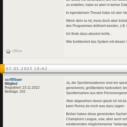
zu erstellen, habe es aber in keiner Da
In irgendeinem Thread habe ich den Ve
Wenn dem so ist, muss doch aber trotz
des Programmes definiert werden, z.B. 
Ich finde dazu absolut nichts...
Wie funktioniert das System mit diese
Offline
07.03.2025 18:42
scr0llbaer
Ja, die Sportsimulationen sind ein sp
Mitglied
Registriert: 23.11.2022
generieren), größtenteils hartcodiert,
Beiträge: 202
Sportlernamen aus dem Personengener
Aber abgesehen davon glaub ich ist da ni
kann Ronny da noch was dazu sagen.
Bisher haben diese generierten Sachen j
Champions League, usw, aber auch schwi
existierenden möglicherweise "widerspr