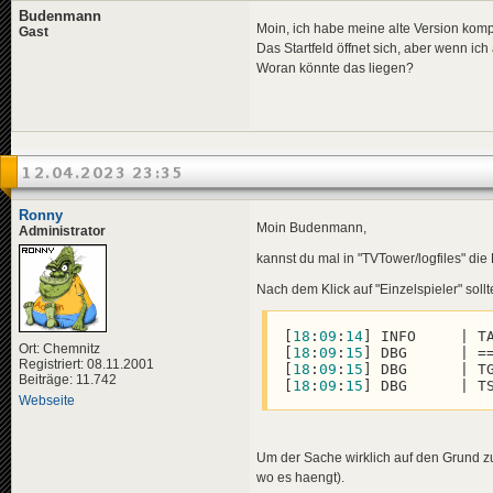
Budenmann
Moin, ich habe meine alte Version komp
Gast
Das Startfeld öffnet sich, aber wenn ich
Woran könnte das liegen?
12.04.2023 23:35
Ronny
Moin Budenmann,
Administrator
kannst du mal in "TVTower/logfiles" die
Nach dem Klick auf "Einzelspieler" soll
[
18
:
09
:
14
] INFO     | T
Ort: Chemnitz
[
18
:
09
:
15
] DBG      | =
Registriert: 08.11.2001
[
18
:
09
:
15
] DBG      | TG
Beiträge: 11.742
[
18
:
09
:
15
] DBG      | T
Webseite
Um der Sache wirklich auf den Grund z
wo es haengt).