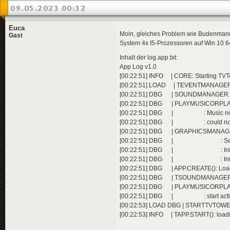
09.05.2023 00:32
Euca
Moin, gleiches Problem wie Budenmann:
Gast
System 4x I5-Prozessoren auf Win 10 6
Inhalt der log.app.txt:
App Log v1.0
[00:22:51] INFO | CORE: Starting TVTow
[00:22:51] LOAD | TEVENTMANAGER.
[00:22:51] DBG | SOUNDMANAGER.SET
[00:22:51] DBG | PLAYMUSICORPLAYLIST
[00:22:51] DBG | : Music not foun
[00:22:51] DBG | : could not star
[00:22:51] DBG | GRAPHICSMANAGER.I
[00:22:51] DBG | : SetGraph
[00:22:51] DBG | : Initialize
[00:22:51] DBG | : Initialized vi
[00:22:51] DBG | APP.CREATE(): Load
[00:22:51] DBG | TSOUNDMANAGER.GE
[00:22:51] DBG | PLAYMUSICORPLAYLI
[00:22:51] DBG | : start activ
[00:22:53] LOAD DBG | STARTTVTOWER
[00:22:53] INFO | TAPP.START(): load