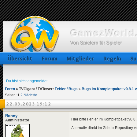
GamezWorld.
Von Spielern für Spieler
Übersicht
Forum
Mitglieder
Regeln
Su
Du bist nicht angemeldet.
Foren
»
TVGigant / TVTower:
Fehler / Bugs
»
Bugs im Komplettpaket v0.8.1 
Seiten:
1
2
Nächste
22.03.2023 19:12
Ronny
Hier bitte Fehler im Komplettpaket v0.8
Administrator
Alternativ direkt im Github-Repository