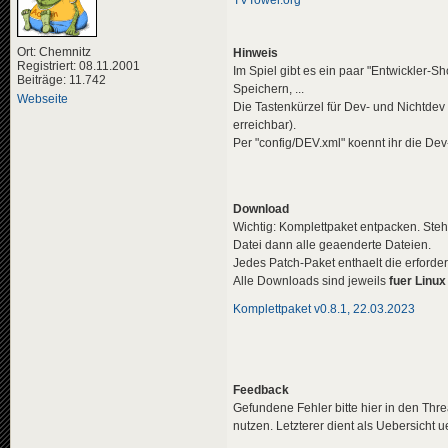
TVTower.org
Ort: Chemnitz
Hinweis
Registriert: 08.11.2001
Im Spiel gibt es ein paar "Entwickler-
Beiträge: 11.742
Speichern, ...
Webseite
Die Tastenkürzel für Dev- und Nichtdev
erreichbar).
Per "config/DEV.xml" koennt ihr die Dev
Download
Wichtig: Komplettpaket entpacken. Steh
Datei dann alle geaenderte Dateien.
Jedes Patch-Paket enthaelt die erforde
Alle Downloads sind jeweils
fuer Linux
Komplettpaket v0.8.1, 22.03.2023
Feedback
Gefundene Fehler bitte hier in den Thr
nutzen. Letzterer dient als Uebersicht 