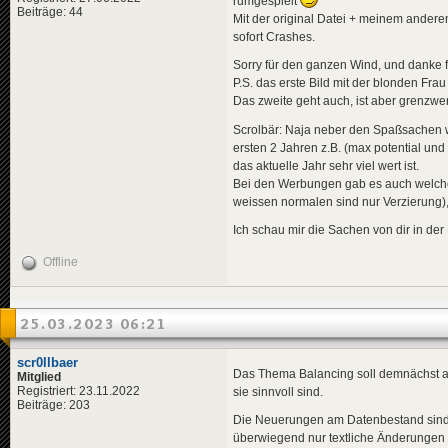
rumgespielt
Beiträge: 44
Mit der original Datei + meinem ander
sofort Crashes.
Sorry für den ganzen Wind, und danke f
P.S. das erste Bild mit der blonden Frau
Das zweite geht auch, ist aber grenzwer
Scrolbär: Naja neber den Spaßsachen w
ersten 2 Jahren z.B. (max potential un
das aktuelle Jahr sehr viel wert ist.
Bei den Werbungen gab es auch welche 
weissen normalen sind nur Verzierung), e
Ich schau mir die Sachen von dir in de
Offline
25.03.2023 06:21
scr0llbaer
Das Thema Balancing soll demnächst a
Mitglied
Registriert: 23.11.2022
sie sinnvoll sind.
Beiträge: 203
Die Neuerungen am Datenbestand sind wi
überwiegend nur textliche Änderungen