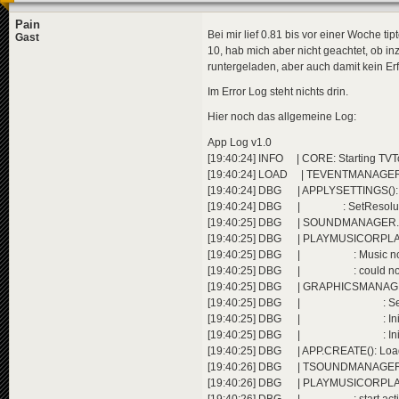
Pain
Bei mir lief 0.81 bis vor einer Woche t
Gast
10, hab mich aber nicht geachtet, ob i
runtergeladen, aber auch damit kein Erf
Im Error Log steht nichts drin.
Hier noch das allgemeine Log:
App Log v1.0
[19:40:24] INFO | CORE: Starting TVTow
[19:40:24] LOAD | TEVENTMANAGER.
[19:40:24] DBG | APPLYSETTINGS(): S
[19:40:24] DBG | : SetResoluti
[19:40:25] DBG | SOUNDMANAGER.SET
[19:40:25] DBG | PLAYMUSICORPLAYLIST
[19:40:25] DBG | : Music not foun
[19:40:25] DBG | : could not star
[19:40:25] DBG | GRAPHICSMANAGER.I
[19:40:25] DBG | : SetGraph
[19:40:25] DBG | : Initialize
[19:40:25] DBG | : Initialized vi
[19:40:25] DBG | APP.CREATE(): Load
[19:40:26] DBG | TSOUNDMANAGER.GE
[19:40:26] DBG | PLAYMUSICORPLAYLI
[19:40:26] DBG | : start activ