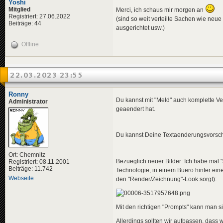
Yoshi
Mitglied
Merci, ich schaus mir morgen an
Registriert: 27.06.2022
(sind so weit verteilte Sachen wie neu
Beiträge: 44
ausgerichtet usw.)
Offline
22.03.2023 23:55
Ronny
Du kannst mit "Meld" auch komplette Ver
Administrator
geaendert hat.
Du kannst Deine Textaenderungsvorschla
Ort: Chemnitz
Bezueglich neuer Bilder: Ich habe mal "s
Registriert: 08.11.2001
Beiträge: 11.742
Technologie, in einem Buero hinter eine
Webseite
den "Render/Zeichnung"-Look sorgt):
Mit den richtigen "Prompts" kann man 
Allerdings sollten wir aufpassen, dass 