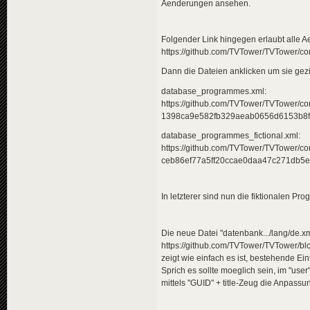
Aenderungen ansehen.
Folgender Link hingegen erlaubt alle A
https://github.com/TVTower/TVTower/com
Dann die Dateien anklicken um sie gezi
database_programmes.xml:
https://github.com/TVTower/TVTower/com
1398ca9e582fb329aeab0656d6153b8f
database_programmes_fictional.xml:
https://github.com/TVTower/TVTower/com
ceb86ef77a5ff20ccae0daa47c271db5e
In letzterer sind nun die fiktionalen P
Die neue Datei "datenbank.../lang/de.xm
https://github.com/TVTower/TVTower/blo
zeigt wie einfach es ist, bestehende Ei
Sprich es sollte moeglich sein, im "us
mittels "GUID" + title-Zeug die Anpass