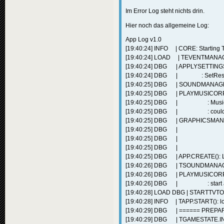
Im Error Log steht nichts drin.
Hier noch das allgemeine Log:
App Log v1.0
[19:40:24] INFO | CORE: Starting TV
[19:40:24] LOAD | TEVENTMANAGE
[19:40:24] DBG | APPLYSETTINGS()
[19:40:24] DBG | : SetResol
[19:40:25] DBG | SOUNDMANAGER.
[19:40:25] DBG | PLAYMUSICORPLAYL
[19:40:25] DBG | : Music not f
[19:40:25] DBG | : could not s
[19:40:25] DBG | GRAPHICSMANAGE
[19:40:25] DBG | : SetGr
[19:40:25] DBG | : Initiali
[19:40:25] DBG | : Initialized
[19:40:25] DBG | APP.CREATE(): L
[19:40:26] DBG | TSOUNDMANAGER
[19:40:26] DBG | PLAYMUSICORPLA
[19:40:26] DBG | : start ac
[19:40:28] LOAD DBG | STARTTVTO
[19:40:28] INFO | TAPP.START(): l
[19:40:29] DBG | ====== PREPA
[19:40:29] DBG | TGAMESTATE.INITI