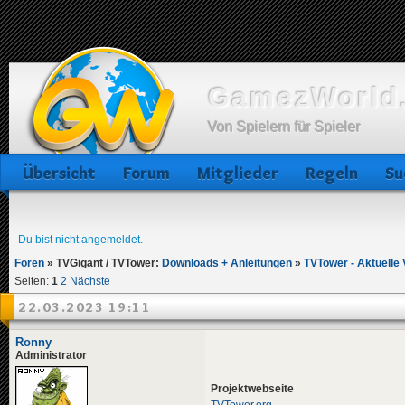
GamezWorld.
Von Spielern für Spieler
Übersicht
Forum
Mitglieder
Regeln
Su
Du bist nicht angemeldet.
Foren
»
TVGigant / TVTower:
Downloads + Anleitungen
»
TVTower - Aktuelle 
Seiten:
1
2
Nächste
22.03.2023 19:11
Ronny
Administrator
Projektwebseite