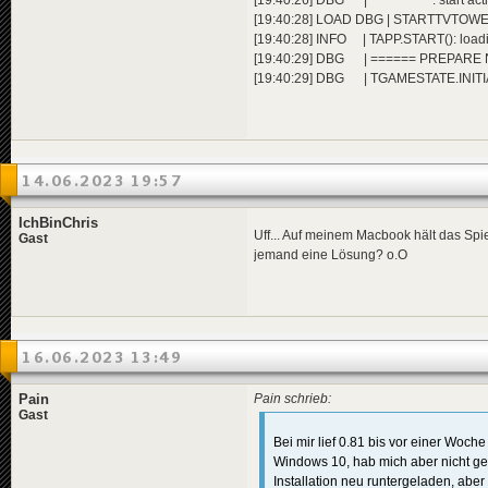
[19:40:28] LOAD DBG | STARTTVTOWER
[19:40:28] INFO | TAPP.START(): load
[19:40:29] DBG | ====== PREPARE
[19:40:29] DBG | TGAMESTATE.INITIALI
14.06.2023 19:57
IchBinChris
Uff... Auf meinem Macbook hält das Spie
Gast
jemand eine Lösung? o.O
16.06.2023 13:49
Pain
Pain schrieb:
Gast
Bei mir lief 0.81 bis vor einer Woche
Windows 10, hab mich aber nicht ge
Installation neu runtergeladen, aber