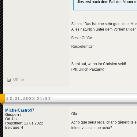
dies erst nach dem Fall der Mauer
Stimmt! Das ist eine sehr gute Idee. M
Alles natürlich unter dem Vorbehalt de
Beste Grüße
Rauxelerritter
Steht auf, wenn ihr Christen seid!
(Pfr. Ulrich Parzany)
Offline
30.01.2022 21:31
MichelCastro97
Olá
Gesperrt
Ort: Usa
Acho que seria legal criar o gênero t
Registriert: 22.01.2022
Beiträge: 4
telenovelas o que acha?