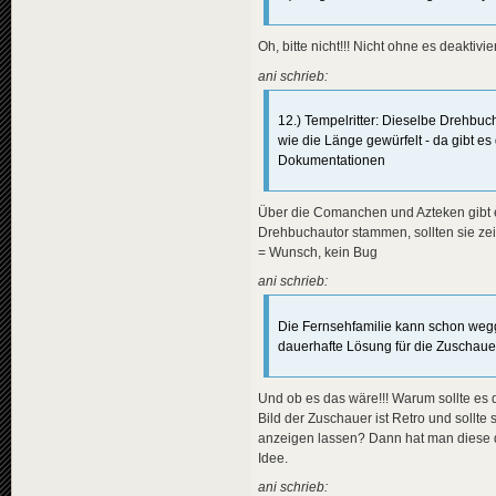
Oh, bitte nicht!!! Nicht ohne es deakti
ani schrieb:
12.) Tempelritter: Dieselbe Drehbu
wie die Länge gewürfelt - da gibt e
Dokumentationen
Über die Comanchen und Azteken gibt e
Drehbuchautor stammen, sollten sie zei
= Wunsch, kein Bug
ani schrieb:
Die Fernsehfamilie kann schon wegg
dauerhafte Lösung für die Zuschaue
Und ob es das wäre!!! Warum sollte es d
Bild der Zuschauer ist Retro und sollte
anzeigen lassen? Dann hat man diese dau
Idee.
ani schrieb: