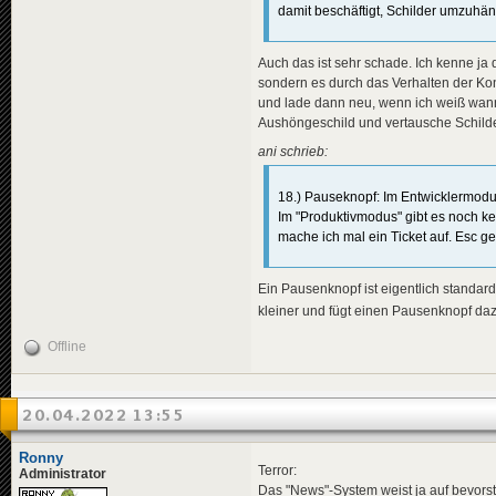
damit beschäftigt, Schilder umzuhäng
Auch das ist sehr schade. Ich kenne ja
sondern es durch das Verhalten der Kon
und lade dann neu, wenn ich weiß wann
Aushöngeschild und vertausche Schilde
ani schrieb:
18.) Pauseknopf: Im Entwicklermodus
Im "Produktivmodus" gibt es noch kei
mache ich mal ein Ticket auf. Esc g
Ein Pausenknopf ist eigentlich standard
kleiner und fügt einen Pausenknopf d
Offline
20.04.2022 13:55
Ronny
Terror:
Administrator
Das "News"-System weist ja auf bevorst