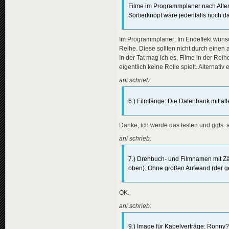
Filme im Programmplaner nach Alter zu
Sortierknopf wäre jedenfalls noch da
Im Programmplaner: Im Endeffekt wünsch
Reihe. Diese sollten nicht durch eine
In der Tat mag ich es, Filme in der Reih
eigentlich keine Rolle spielt. Alternat
ani schrieb:
6.) Filmlänge: Die Datenbank mit all
Danke, ich werde das testen und ggfs. 
ani schrieb:
7.) Drehbuch- und Filmnamen mit Zäh
oben). Ohne großen Aufwand (der ger
OK.
ani schrieb:
9.) Image für Kabelverträge: Ronny