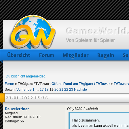
GamezWorld.
Von Spielern für Spieler
Übersicht
Forum
Mitglieder
Regeln
Su
Du bist nicht angemeldet.
Foren
»
TVGigant / TVTower:
Offen - Rund um TVgigant / TVTower
»
TVTower
Seiten:
Vorherige
1
…
17
18
19
20
21
22
23
Nächste
23.01.2022 15:36
Rauxelerritter
Olby1980-2 schrieb:
Mitglied
Registriert: 09.04.2018
Hallo zusammen,
Beiträge: 56
als Idee, man kann aktuell wenn m