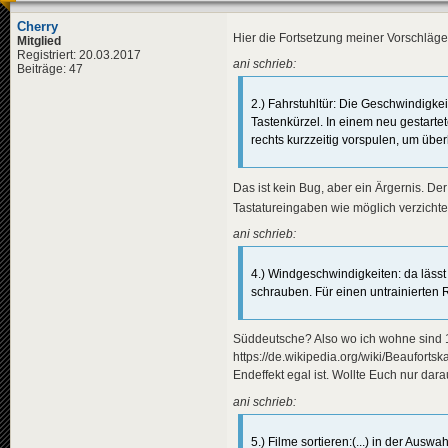
Cherry
Hier die Fortsetzung meiner Vorschläg
Mitglied
Registriert: 20.03.2017
ani schrieb:
Beiträge: 47
2.) Fahrstuhltür: Die Geschwindigke
Tastenkürzel. In einem neu gestarte
rechts kurzzeitig vorspulen, um übe
Das ist kein Bug, aber ein Ärgernis. Der
Tastatureingaben wie möglich verzichte
ani schrieb:
4.) Windgeschwindigkeiten: da lässt
schrauben. Für einen untrainierten 
Süddeutsche? Also wo ich wohne sind 15
https://de.wikipedia.org/wiki/Beauforts
Endeffekt egal ist. Wollte Euch nur dara
ani schrieb:
5.) Filme sortieren:(...) in der Aus