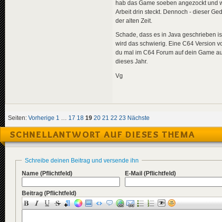
hab das Game soeben angezockt und wus
Arbeit drin steckt. Dennoch - dieser Ged
der alten Zeit.
Schade, dass es in Java geschrieben is
wird das schwierig. Eine C64 Version vo
du mal im C64 Forum auf dein Game aufm
dieses Jahr.
Vg
Seiten:
Vorherige
1
…
17
18
19
20
21
22
23
Nächste
SCHNELLANTWORT AUF DIESES THEMA
Schreibe deinen Beitrag und versende ihn
Name
(Pflichtfeld)
E-Mail
(Pflichtfeld)
Beitrag
(Pflichtfeld)