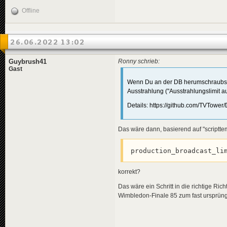
Offline
26.06.2022 13:02
Guybrush41
Ronny schrieb:
Gast
Wenn Du an der DB herumschraubst, 
Ausstrahlung ("Ausstrahlungslimit au
Details: https://github.com/TVTowe
Das wäre dann, basierend auf "scriptt
production_broadcast_li
korrekt?
Das wäre ein Schritt in die richtige Ric
Wimbledon-Finale 85 zum fast ursprüngl