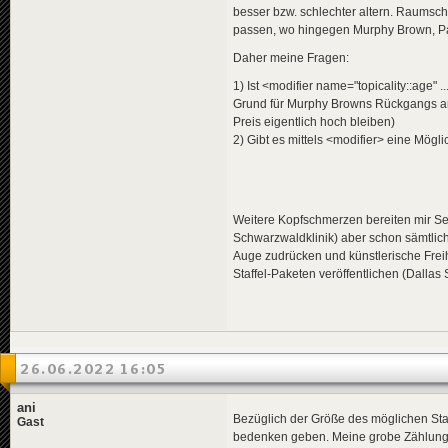
besser bzw. schlechter altern. Raumschi
passen, wo hingegen Murphy Brown, Par
Daher meine Fragen:
1) Ist <modifier name="topicality::age
Grund für Murphy Browns Rückgangs an 
Preis eigentlich hoch bleiben)
2) Gibt es mittels <modifier> eine Mögli
Weitere Kopfschmerzen bereiten mir Ser
Schwarzwaldklinik) aber schon sämtliche
Auge zudrücken und künstlerische Freih
Staffel-Paketen veröffentlichen (Dallas 
26.06.2022 16:05
ani
Bezüglich der Größe des möglichen Sta
Gast
bedenken geben. Meine grobe Zählung er