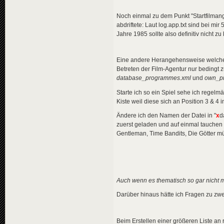
Noch einmal zu dem Punkt "Startfilman
abdriftete: Laut log.app.txt sind bei 
Jahre 1985 sollte also definitiv nicht zu 
Eine andere Herangehensweise welche vi
Betreten der Film-Agentur nur bedingt z
database_programmes.xml
und
own_pr
Starte ich so ein Spiel sehe ich regelm
Kiste weil diese sich an Position 3 & 
Ändere ich den Namen der Datei in "
x
d
zuerst geladen und auf einmal tauchen F
Gentleman, Time Bandits, Die Götter m
Auch wenn es thematisch so gar nicht me
Darüber hinaus hätte ich Fragen zu zwe
Beim Erstellen einer größeren Liste an