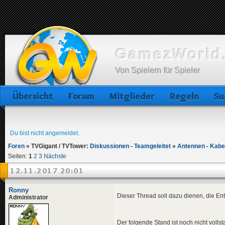
GamezWorld.
Von Spielern für Spieler
Übersicht
Forum
Mitglieder
Regeln
Su
Du bist nicht angemeldet.
Foren
»
TVGigant / TVTower:
Diskussionen - Teamgeleitet
»
Antennen - Kabel
Seiten:
1
2
3
Nächste
12.11.2017 20:01
Ronny
Dieser Thread soll dazu dienen, die En
Administrator
Der folgende Stand ist noch nicht volls