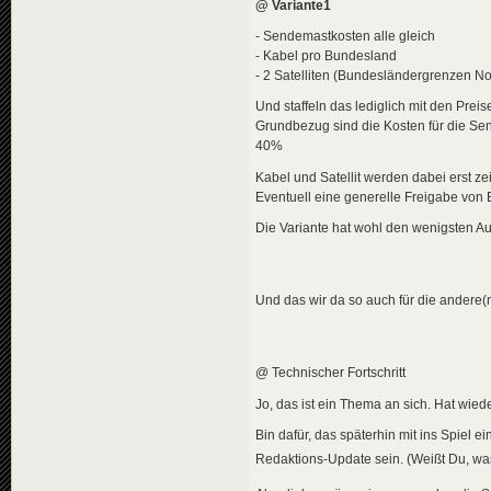
@ Variante1
- Sendemastkosten alle gleich
- Kabel pro Bundesland
- 2 Satelliten (Bundesländergrenzen N
Und staffeln das lediglich mit den Preis
Grundbezug sind die Kosten für die Se
40%
Kabel und Satellit werden dabei erst zei
Eventuell eine generelle Freigabe von 
Die Variante hat wohl den wenigsten A
Und das wir da so auch für die andere(
@ Technischer Fortschritt
Jo, das ist ein Thema an sich. Hat wie
Bin dafür, das späterhin mit ins Spiel ei
Redaktions-Update sein. (Weißt Du, w