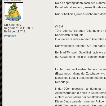
Naja es sprengt dann doch den Rahmen,
Kabelnetz ist fuer ein ganzes Bundeslan
Nur ist halt die Quote erreichbarer Me
Ort: Chemnitz
@ Sat
Registriert: 08.11.2001
70% (oder so) schauen Antenne und mit z
Beiträge: 11.742
Kabelnetznutzerquote.
Webseite
In anderen Bundeslaendern koennten ab
Nur wenn man Antenne, Sat und Kabel z
Bei Mad TV ist ein Satellit einfach wie
der Auswirkung her, nicht von der tech
Ein technisches Ersetzen habe ich abe
(Erwartungshaltung der Zuschauer wich
Masse die Leute Farbfernsehr haben. Di
Reportage.
In den 90ern muesste man dann halt in d
Aufbesserungen die sich in Teilen "erset
einfach einen Malus bei der Attraktivit
Diese Dinge wuerden dann mit Ankuen
(DVB-T braeuchte dann ein "Upgrade" v