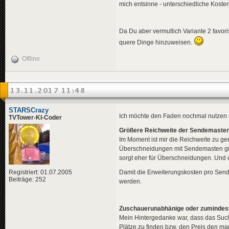
mich entsinne - unterschiedliche Kosten
Da Du aber vermutlich Variante 2 favor
quere Dinge hinzuweisen.
Offline
13.11.2017 11:48
STARSCrazy
Ich möchte den Faden nochmal nutzen 
TVTower-KI-Coder
Größere Reichweite der Sendemaste
Im Moment ist mir die Reichweite zu geri
Überschneidungen mit Sendemasten gibt
sorgt eher für Überschneidungen. Und d
Registriert: 01.07.2005
Damit die Erweiterungskosten pro Sende
Beiträge: 252
werden.
Zuschauerunabhänige oder zumindest
Mein Hintergedanke war, dass das Suchs
Plätze zu finden bzw. den Preis den m