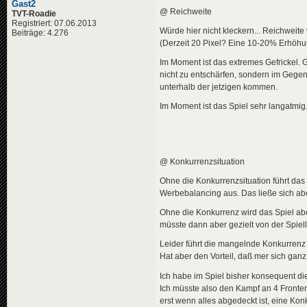
Gast2
@ Reichweite
TVT-Roadie
Registriert: 07.06.2013
Würde hier nicht kleckern... Reichweit
Beiträge: 4.276
(Derzeit 20 Pixel? Eine 10-20% Erhöhu
Im Moment ist das extremes Gefrickel. 
nicht zu entschärfen, sondern im Gege
unterhalb der jetzigen kommen.
Im Moment ist das Spiel sehr langatmi
@ Konkurrenzsituation
Ohne die Konkurrenzsituation führt das
Werbebalancing aus. Das ließe sich ab
Ohne die Konkurrenz wird das Spiel ab
müsste dann aber gezielt von der Spiel
Leider führt die mangelnde Konkurrenz 
Hat aber den Vorteil, daß mer sich ga
Ich habe im Spiel bisher konsequent d
Ich müsste also den Kampf an 4 Fronte
erst wenn alles abgedeckt ist, eine Kon