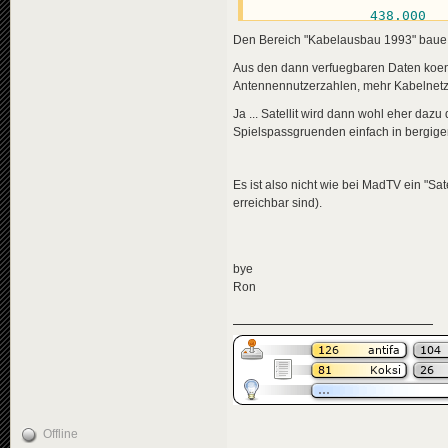
                       
438.000
1.128
.000
Den Bereich "Kabelausbau 1993" baue 
1.098
.000
816.000
Aus den dann verfuegbaren Daten koenn
Antennennutzerzahlen, mehr Kabelnetz, 
http://www.kabelanschlu
Ja ... Satellit wird dann wohl eher da
-> 
1982
2
% 
in
 Germany

Spielspassgruenden einfach in bergig
-> 
1990
31
% 

-> 
2015
70
%

http://www.bpb.de/gesel
Es ist also nicht wie bei MadTV ein "Sat
-> 
1990
31
% / 
8
,
1
 Mio ho
erreichbar sind).
-> 
1995
15
,
8
 Mio (
SATELLITES

satellites 
"TV-Sat 1"
, 
bye
(GDR: receiving of west
astra since 
1988
Ron
END REM
Offline