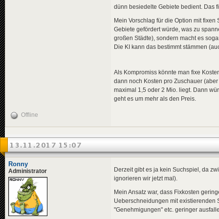
dünn besiedelte Gebiete bedient. Das f
Mein Vorschlag für die Option mit fixen
Gebiete gefördert würde, was zu spanne
großen Städte), sondern macht es sogar 
Die KI kann das bestimmt stämmen (auch 
Als Kompromiss könnte man fixe Kosten
dann noch Kosten pro Zuschauer (aber 
maximal 1,5 oder 2 Mio. liegt. Dann wü
geht es um mehr als den Preis.
Offline
13.11.2017 15:07
Ronny
Derzeit gibt es ja kein Suchspiel, da z
Administrator
ignorieren wir jetzt mal).
Mein Ansatz war, dass Fixkosten gering
Ueberschneidungen mit existierenden 
"Genehmigungen" etc. geringer ausfallen