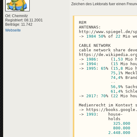
Zeichen des Lektorats fuer einen Freun
Ort: Chemnitz
Registriert: 08.11.2001
REM

Beiträge: 11.742
ANTENNAS:

Webseite
http://www.spiegel.de/s
-> 
1984
50
% of 
22
 Mio w
CABLE NETWORK

cable network share deve
https://de.wikipedia.org
-> 
1986
:     (
1
,
53
 Mio h
-> 
1994
:     (
15
 Mio hou
-> 
1995
: 
65
% (
15
,
8
 Mio h
75
,
1
% Meckl
74
,
4
% Brand
--
56
,
9
% Sachs
61
,
4
% Schle
-> 
2017
: 
70
% (
22
 Mio hou
Medienrecht im Kontext s
-> https://books.google
-> 
1993
:    house-      
            holds       
325.000
800.000
2.448
.000