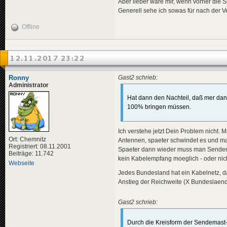
Aber lieber wäre mir, wenn vorher die 
Generell sehe ich sowas für nach der V
Offline
12.11.2017 23:22
Ronny
Gast2 schrieb:
Administrator
Hat dann den Nachteil, daß mer dan
100% bringen müssen.
Ich verstehe jetzt Dein Problem nicht. 
Ort: Chemnitz
Antennen, spaeter schwindet es und man
Registriert: 08.11.2001
Spaeter dann wieder muss man Sendema
Beiträge: 11.742
kein Kabelempfang moeglich - oder ni
Webseite
Jedes Bundesland hat ein Kabelnetz, da
Anstieg der Reichweite (X Bundeslaend
Gast2 schrieb:
Durch die Kreisform der Sendemast-A