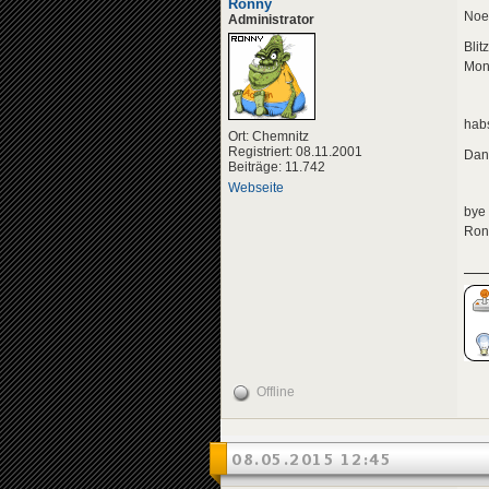
Ronny
Noe 
Administrator
Blit
Monk
habs
Ort: Chemnitz
Registriert: 08.11.2001
Dan
Beiträge: 11.742
Webseite
bye
Ron
Offline
08.05.2015 12:45