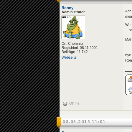
Ronny
Achs
Administrator
mei
Wer
... 
Mal
Ort: Chemnitz
Registriert: 08.11.2001
Beiträge: 11.742
bye
Webseite
Ron
Offline
08.05.2015 11:01