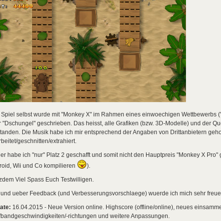
Spiel selbst wurde mit "Monkey X" im Rahmen eines einwoechigen Wettbewerbs ("J
 "Dschungel" geschrieben. Das heisst, alle Grafiken (bzw. 3D-Modelle) und der Q
tanden. Die Musik habe ich mir entsprechend der Angaben von Drittanbietern geholt
beitet/geschnitten/extrahiert.
er habe ich "nur" Platz 2 geschafft und somit nicht den Hauptpreis "Monkey X Pro
roid, Wii und Co kompilieren
).
zdem Viel Spass Euch Testwilligen.
 und ueber Feedback (und Verbesserungsvorschlaege) wuerde ich mich sehr freue
ate:
16.04.2015 - Neue Version online. Highscore (offline/online), neues einsammel
fbandgeschwindigkeiten/-richtungen und weitere Anpassungen.