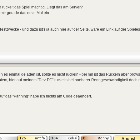
 ruckelt das Spiel mächtig. Liegt das am Server?
 mir gerade das erste Mal ein.
Testzwecke - und dazu ist's ja auch hier auf der Seite, wäre ein Link auf der Spiele
 es einmal geladen ist, sollte es nicht ruckeln - bei mir ist das Ruckeln aber brow
lem, hier auf meinem "Dev-PC" ruckelts bei hoeherer Renngeschwindigkeit doch m
auf das "Panning" habe ich nichts am Code geaendert.