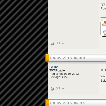
bye
Ron
Offline
08.05.2015 06:00
Gast2
Ich
TVT-Roadie
Registriert: 07.06.2013
Währ
Beiträge: 4.276
Spie
Offline
08.05.2015 08:36