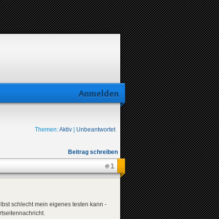
Anmelden
Themen:
Aktiv
|
Unbeantwortet
Beitrag schreiben
#1
lbst schlecht mein eigenes testen kann -
tseitennachricht.