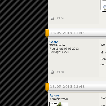
Offline
13.05.2015 11:43
Gast2
Weil
TVT-Roadie
Registriert: 07.06.2013
Beiträge: 4.276
Mir 
Sons
den
Offline
13.05.2015 13:48
Ronny
Einf
Administrator