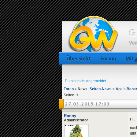
G
Von
Übersicht
Forum
Mitg
Du bist nicht angemeldet.
Foren
»
News:
Seiten-News
»
Ape's Banan
Seiten:
1
27.03.2015 17:03
Ronny
Hi,
Administrator
nach
gibt