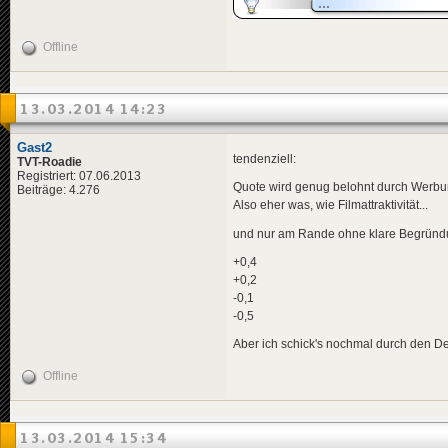
Offline
13.03.2014 14:23
Gast2
tendenziell:
TVT-Roadie
Registriert: 07.06.2013
Quote wird genug belohnt durch Werbu
Beiträge: 4.276
Also eher was, wie Filmattraktivität...
und nur am Rande ohne klare Begrün
+0,4
+0,2
-0,1
-0,5
Aber ich schick's nochmal durch den D
Offline
13.03.2014 15:34