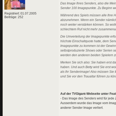
Das Image Ihres Senders, also die Mein
Sender 100 Imagepunkte. Zu Beginn wer
Registriert: 01.07.2005
Während des Spiels müssen alle Ihre 
Beiträge: 252
abzunehmen. Wenn ein Sender nämlich un
noch weiter verstärken können. So wol
schlechtem Ruf nicht mehr zusammenarb
Die Umverteilung der Imagepunkte erfo
höchste Einschaltquote hatte, dem Send
Imagepunkte zu kommen ist der Gewinn 
selbstproduzierte Shows oder Serien s
werden den anderen beiden Spielern z
Merken Sie sich also: Sie haben erst d
haben. Und auch Betty wird Sie erst wo
als Ihr Senderimage! Also müssen Sie I
und Sie vor den Traualtar führen zu kö
Auf der TVGigant-Webseite unter Fea
- Das Image des Senders wird für jede Z
Ausserdem wurde das Image vom Image 
anderer Sender Image verliert.