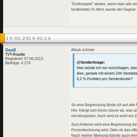
"Endlosspiel" starten, wenn man alle a
bestimmten %-Wert, wurde der Gegner 
19.02.2014 02:16
Gast2
Blaub schrieb:
TVT-Roadie
Registriert: 07.06.2013
@Senderimage:
Beiträge: 4.276
Hier würde ich nur vorschlagen, da
dies, gerade mit einem 24h-Sendeta
0,2 % Punkten pro Sendestunde?
So eine Begrenzung fände ich auf alle Fä
Hm. Hängt zum Einen davon ab, was alle
mit reinspielen. Auch wird es wohl ein
Zum Anderen wird eine Begrenzung davo
Prozentrechnung wird. Oder ob das offen
Nach meiner Meinung könnte auch eine