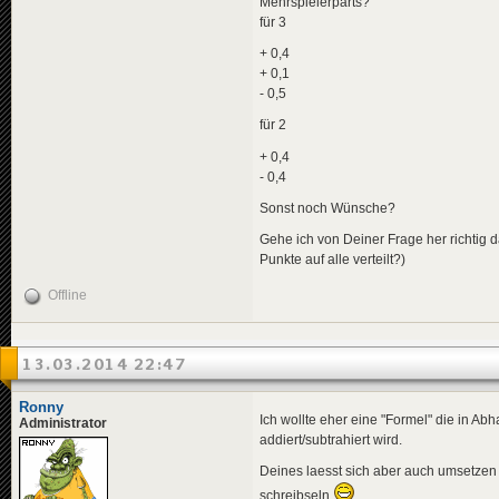
Mehrspielerparts?
für 3
+ 0,4
+ 0,1
- 0,5
für 2
+ 0,4
- 0,4
Sonst noch Wünsche?
Gehe ich von Deiner Frage her richtig 
Punkte auf alle verteilt?)
Offline
13.03.2014 22:47
Ronny
Ich wollte eher eine "Formel" die in Ab
Administrator
addiert/subtrahiert wird.
Deines laesst sich aber auch umsetze
schreibseln
.