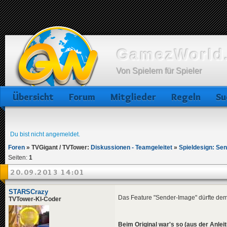
GamezWorld.
Von Spielern für Spieler
Übersicht
Forum
Mitglieder
Regeln
Su
Du bist nicht angemeldet.
Foren
»
TVGigant / TVTower:
Diskussionen - Teamgeleitet
»
Spieldesign: Se
Seiten:
1
20.09.2013 14:01
STARSCrazy
Das Feature "Sender-Image" dürfte dem
TVTower-KI-Coder
Beim Original war's so (aus der Anleit