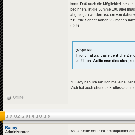
kann. Daß auch die Möglichkeit besteht
beginnen. Ist die Summe 100 aller Ima
abgezogen werden. (schon von daher wär
z.B.: Alle Sender haben 25 Imagepunkt
(-0,9).
@Spielziel:
Im original war das eigentliche Zi
zu führen. Wollte man dies nicht, kon
Zu Betty hab' ich mit Ron mal eine Deba
Mich hat auch eher das Endlosspiel inte
Offline
19.02.2014 10:18
Ronny
Wieso sollte der Punktemanipulator ein 
Administrator