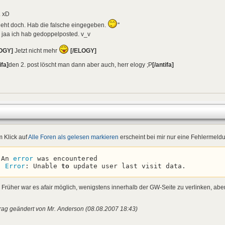
. xD
geht doch. Hab die falsche eingegeben.
''
 jaa ich hab gedoppelposted. v_v
OGY]
Jetzt nicht mehr
[/ELOGY]
ifa]
den 2. post löscht man dann aber auch, herr elogy ;P
[/antifa]
 Klick auf
Alle Foren als gelesen markieren
erscheint bei mir nur eine Fehlermeld
An 
error
 was encountered

Error
: Unable 
to
 update user last visit data.
: Früher war es afair möglich, wenigstens innerhalb der GW-Seite zu verlinken, abe
rag geändert von Mr. Anderson (08.08.2007 18:43)