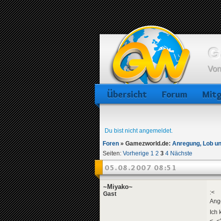
G
Von
Übersicht
Forum
Mitg
Du bist nicht angemeldet.
Foren
»
Gamezworld.de:
Anregung, Lob un
Seiten:
Vorherige
1
2
3
4
Nächste
05.08.2007 08:51
~Miyako~
:<
Gast
Ange
Ich 