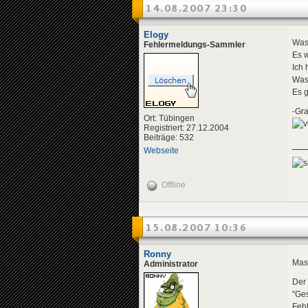
14.08.2007 23:30
Elogy
Was 
Fehlermeldungs-Sammler
Es 
Ich
Was 
Es g
-Gra
Ort: Tübingen
Registriert: 27.12.2004
Beiträge: 532
Webseite
Offline
15.08.2007 10:36
Ronny
Mas
Administrator
Der
"Ges
Feh