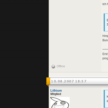
Ich 
Hmpf
Bun
Erst
pro
Offline
10.08.2007 18:57
Lithium
Mitglied