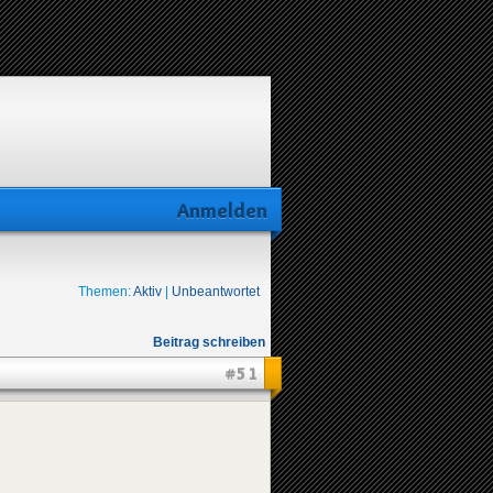
Anmelden
Themen:
Aktiv
|
Unbeantwortet
Beitrag schreiben
#51