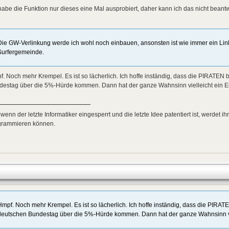
habe die Funktion nur dieses eine Mal ausprobiert, daher kann ich das nicht beant
Die GW-Verlinkung werde ich wohl noch einbauen, ansonsten ist wie immer ein Link
Surfergemeinde.
. Noch mehr Krempel. Es ist so lächerlich. Ich hoffe inständig, dass die PIRATE
destag über die 5%-Hürde kommen. Dann hat der ganze Wahnsinn vielleicht ein E
 wenn der letzte Informatiker eingesperrt und die letzte Idee patentiert ist, werdet i
grammieren können.
Hmpf. Noch mehr Krempel. Es ist so lächerlich. Ich hoffe inständig, dass die PIRA
deutschen Bundestag über die 5%-Hürde kommen. Dann hat der ganze Wahnsinn vi