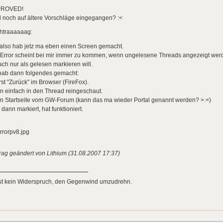
PROVED!
 noch auf ältere Vorschläge eingegangen? :<
htraaaaaag:
also hab jetz ma eben einen Screen gemacht.
Error scheint bei mir immer zu kommen, wenn ungelesene Threads angezeigt werde
ach nur als gelesen markieren will.
 hab dann folgendes gemacht:
st "Zurück" im Browser (FireFox).
 einfach in den Thread reingeschaut.
n Startseite vom GW-Forum (kann das ma wieder Portal genannt werden? >.<)
dann markiert, hat funktioniert.
rag geändert von Lithium (31.08.2007 17:37)
ist kein Widerspruch, den Gegenwind umzudrehn.