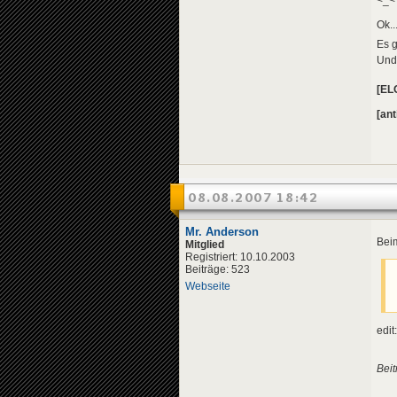
<_<'
Ok..
Es 
Und
[EL
[ant
08.08.2007 18:42
Mr. Anderson
Beim
Mitglied
Registriert: 10.10.2003
Beiträge: 523
Webseite
edit
Beit