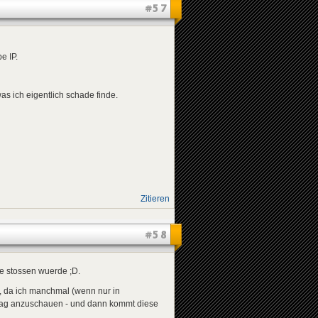
#57
e IP.
s ich eigentlich schade finde.
Zitieren
#58
e stossen wuerde ;D.
, da ich manchmal (wenn nur in
itrag anzuschauen - und dann kommt diese