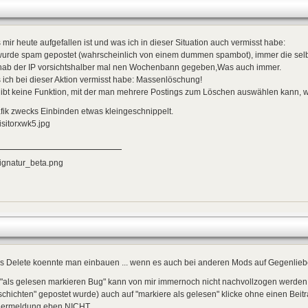
mir heute aufgefallen ist und was ich in dieser Situation auch vermisst habe:
wurde spam gepostet (wahrscheinlich von einem dummen spambot), immer die selb
 hab der IP vorsichtshalber mal nen Wochenbann gegeben,Was auch immer.
ich bei dieser Aktion vermisst habe: Massenlöschung!
ibt keine Funktion, mit der man mehrere Postings zum Löschen auswählen kann, wa
fik zwecks Einbinden etwas kleingeschnippelt.
s Delete koennte man einbauen ... wenn es auch bei anderen Mods auf Gegenlieb
 "als gelesen markieren Bug" kann von mir immernoch nicht nachvollzogen werden
chichten" gepostet wurde) auch auf "markiere als gelesen" klicke ohne einen Be
lermeldung eben NICHT.