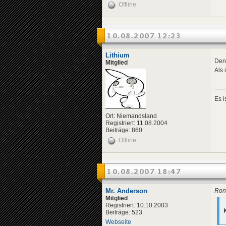
Offline
10.08.2007 12:23
Lithium
Den 
Mitglied
Als 
Es 
Ort: Niemandsland
Registriert: 11.08.2004
Beiträge: 860
Offline
10.08.2007 18:47
Mr. Anderson
Ron
Mitglied
Registriert: 10.10.2003
Beiträge: 523
Webseite