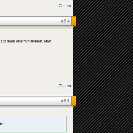
Zitieren
#54
's dann aber funktioniert, afair.
Zitieren
#55
kt.