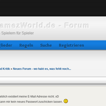
amezWorld.de - Forum
 Spielern für Spieler
lieder
Regeln
Suche
Registrieren
d Kritik
»
Neues Forum - wo hakt es, was fehlt noch...
blich existiert meine E-Mail Adresse nicht. xD
kann mir kein neues Passwort zuschicken lassen.