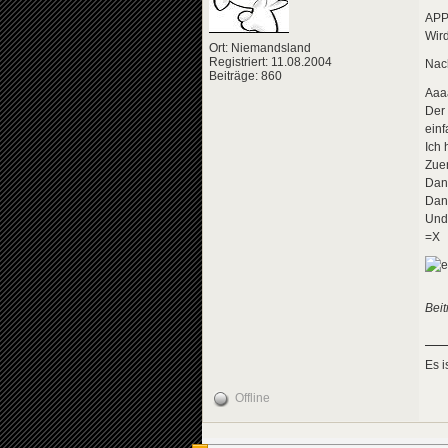
AP
Wird
Ort: Niemandsland
Registriert: 11.08.2004
Nac
Beiträge: 860
Aaa
Der 
einf
Ich
Zuer
Dann
Dan
Und 
=X
Beit
Es 
Offline