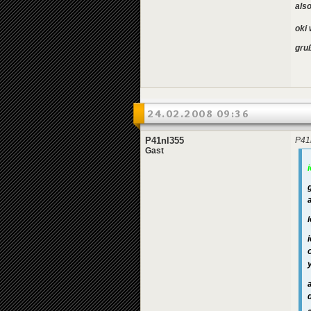
als
oki 
gru
24.02.2008 09:36
P41nl355
P41
Gast