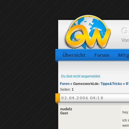
G
Von
Übersicht
Forum
Mitg
Du bist nicht angemeldet.
Foren
»
Gamezworld.de:
Tipps&Tricks
»
R
Seiten:
1
02.04.2006 04:18
nudelz
hey 
Gast
ich 
wenn