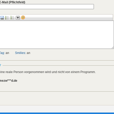
E-Mail
(Pflichtfeld)
Tag:
an
Smilies:
an
?
h eine reale Person vorgenommen wird und nicht von einem Programm.
amezw***d.de