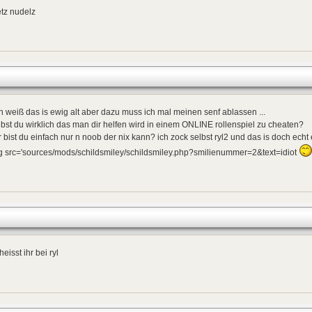
tz nudelz
ich weiß das is ewig alt aber dazu muss ich mal meinen senf ablassen ...
bst du wirklich das man dir helfen wird in einem ONLINE rollenspiel zu cheaten?
 bist du einfach nur n noob der nix kann? ich zock selbst ryl2 und das is doch echt ein
g src='sources/mods/schildsmiley/schildsmiley.php?smilienummer=2&text=idiot
heisst ihr bei ryl