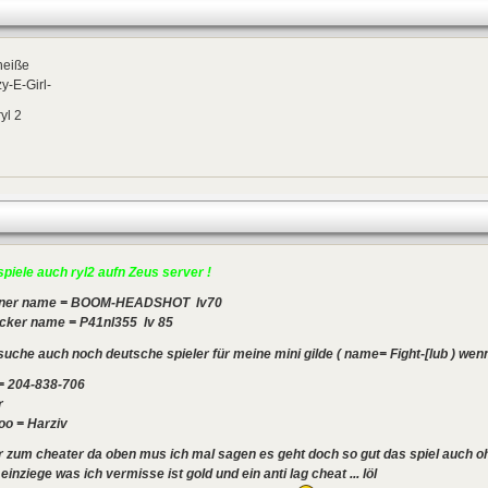
heiße
y-E-Girl-
ryl 2
spiele auch ryl2 aufn Zeus server !
ner name = BOOM-HEADSHOT lv70
acker name = P41nl355 lv 85
suche auch noch deutsche spieler für meine mini gilde ( name= Fight-[lub ) wenn
 = 204-838-706
r
oo = Harziv
r zum cheater da oben mus ich mal sagen es geht doch so gut das spiel auch o
einziege was ich vermisse ist gold und ein anti lag cheat ... löl