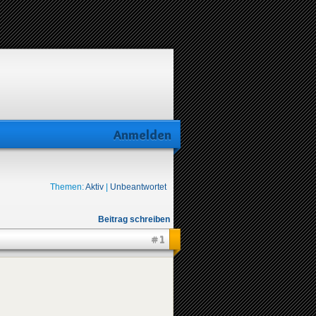
Anmelden
Themen:
Aktiv
|
Unbeantwortet
Beitrag schreiben
#1