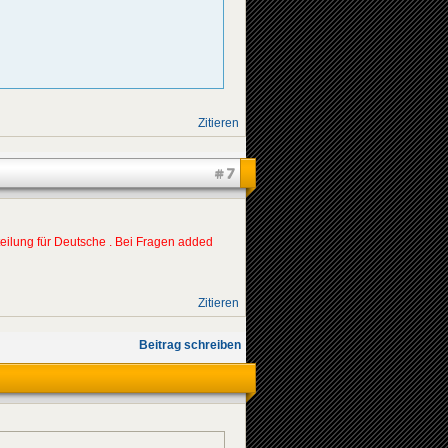
Zitieren
#7
bteilung für Deutsche . Bei Fragen added
Zitieren
Beitrag schreiben