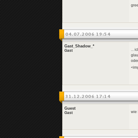
gree
04.07.2006 19:54
Gast_Shadow_*
... 
Gast
glau
oder
<im
31.12.2006 17:14
Guest
wie 
Gast