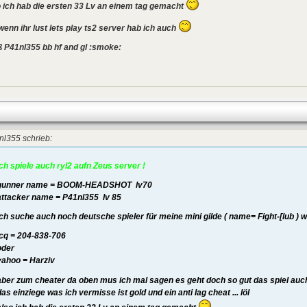
o ich hab die ersten 33 Lv an einem tag gemacht
wenn ihr lust lets play ts2 server hab ich auch
ß P41nl355 bb hf and gl :smoke:
nl355 schrieb:
ich spiele auch ryl2 aufn Zeus server !
gunner name = BOOM-HEADSHOT lv70
attacker name = P41nl355 lv 85
ich suche auch noch deutsche spieler für meine mini gilde ( name= Fight-[lub ) w
icq = 204-838-706
oder
yahoo = Harziv
aber zum cheater da oben mus ich mal sagen es geht doch so gut das spiel auc
das einziege was ich vermisse ist gold und ein anti lag cheat ... löl