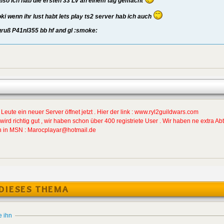
also ich hab die ersten 33 Lv an einem tag gemacht
oki wenn ihr lust habt lets play ts2 server hab ich auch
gruß P41nl355 bb hf and gl :smoke:
Leute ein neuer Server öffnet jetzt . Hier der link : www.ryl2guildwars.com
wird richtig gut , wir haben schon über 400 registriete User . Wir haben ne extra A
h in MSN : Marocplayar@hotmail.de
DIESES THEMA
e ihn