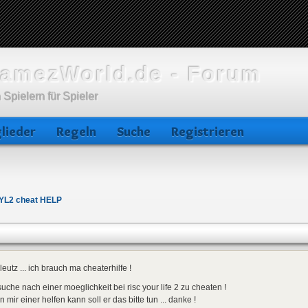
amezWorld.de - Forum
 Spielern für Spieler
lieder
Regeln
Suche
Registrieren
YL2 cheat HELP
leutz ... ich brauch ma cheaterhilfe !
suche nach einer moeglichkeit bei risc your life 2 zu cheaten !
 mir einer helfen kann soll er das bitte tun ... danke !