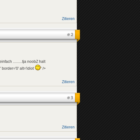
Zitieren
#2
fach ..........tja noobZ halt
' border='0' alt='idiot
' />
Zitieren
#3
Zitieren