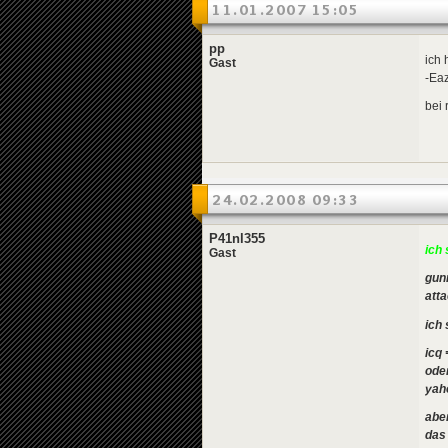
11.01.2007 15:05
pp
ich 
Gast
-Eaz
bei 
24.02.2008 09:33
P41nl355
ich 
Gast
gun
att
ich 
icq
ode
yah
abe
das 