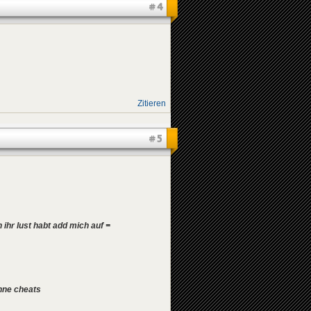
#4
Zitieren
#5
 ihr lust habt add mich auf =
hne cheats