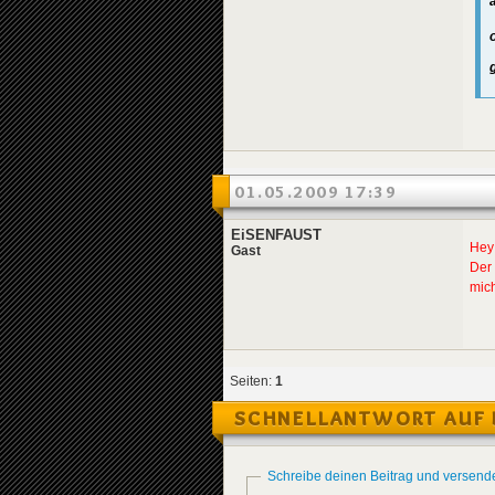
01.05.2009 17:39
EiSENFAUST
Hey 
Gast
Der 
mic
Seiten:
1
SCHNELLANTWORT AUF 
Schreibe deinen Beitrag und versend