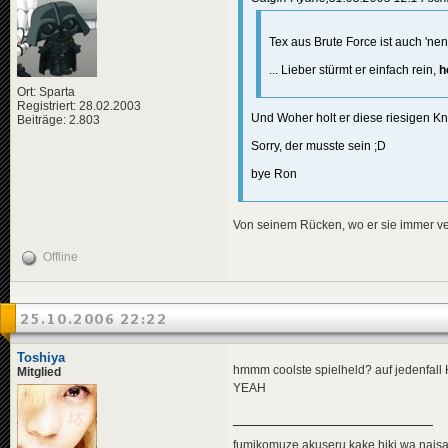
Tex aus Brute Force ist auch 'ne
... Lieber stürmt er einfach rein,
h
Ort: Sparta
Registriert: 28.02.2003
Und Woher holt er diese riesigen K
Beiträge: 2.803
Sorry, der musste sein ;D
bye Ron
Von seinem Rücken, wo er sie immer v
Offline
25.10.2006 22:22
Toshiya
hmmm coolste spielheld? auf jedenfall 
Mitglied
YEAH
fumikomuze akuseru kake hiki wa nais