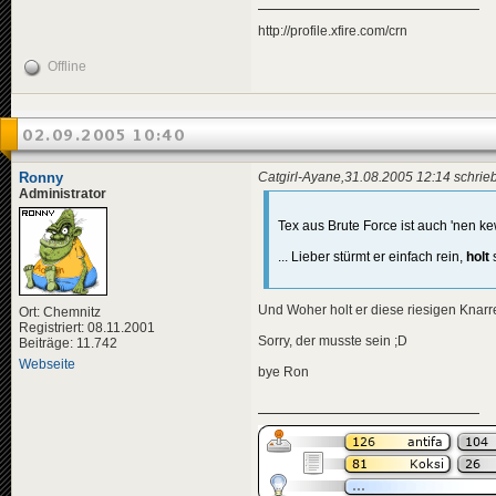
http://profile.xfire.com/crn
Offline
02.09.2005 10:40
Ronny
Catgirl-Ayane,31.08.2005 12:14 schrieb
Administrator
Tex aus Brute Force ist auch 'nen ke
... Lieber stürmt er einfach rein,
holt
Und Woher holt er diese riesigen Knar
Ort: Chemnitz
Registriert: 08.11.2001
Sorry, der musste sein ;D
Beiträge: 11.742
Webseite
bye Ron