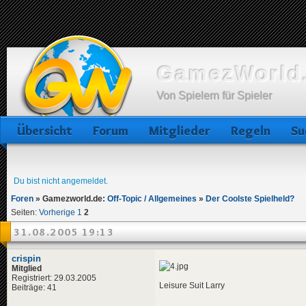
GamezWorld.
Von Spielern für Spieler
Übersicht
Forum
Mitglieder
Regeln
Su
Du bist nicht angemeldet.
Foren
»
Gamezworld.de:
Off-Topic / Allgemeines
»
Der Coolste Spielheld?
Seiten:
Vorherige
1
2
31.08.2005 19:13
crispin
Mitglied
Registriert: 29.03.2005
Leisure Suit Larry
Beiträge: 41