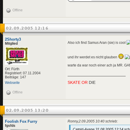
Offline
02.09.2005 12:16
2Shorty3
Also ich find Samus Aran (sie) is cool
Mitglied
und ihr werdet es nicht glauben
warte da war noch einer ach ja MR.
Ort: Fürth
Registriert: 07.11.2004
Beiträge: 147
SKATE OR
DIE
Webseite
Offline
02.09.2005 13:20
Foolish Fox Furry
Ronny,2.09.2005 10:40 schrieb:
fgsfds
Catgirl-Ayane,31.08.2005 12:14 sch