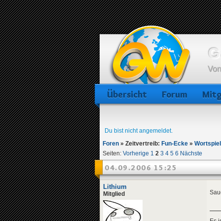
G
Von
Übersicht
Forum
Mitg
Du bist nicht angemeldet.
Foren
»
Zeitvertreib:
Fun-Ecke
»
Wortspie
Seiten:
Vorherige
1
2
3
4
5
6
Nächste
04.09.2006 15:25
Lithium
Saue
Mitglied
Es 