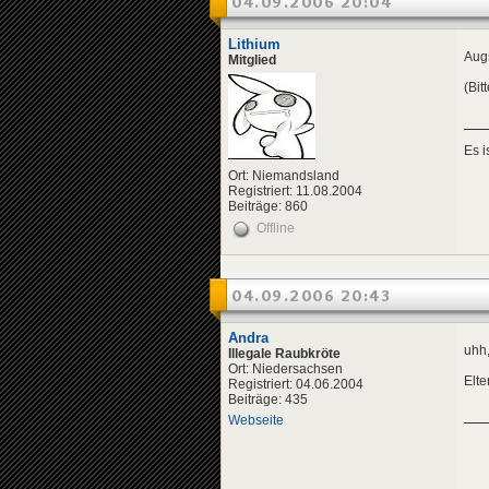
04.09.2006 20:04
Lithium
Augs
Mitglied
(Bit
Es 
Ort: Niemandsland
Registriert: 11.08.2004
Beiträge: 860
Offline
04.09.2006 20:43
Andra
uhh,
Illegale Raubkröte
Ort: Niedersachsen
Elt
Registriert: 04.06.2004
Beiträge: 435
Webseite