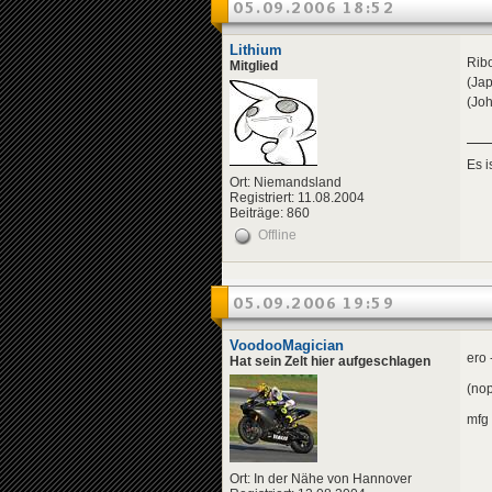
05.09.2006 18:52
Lithium
Rib
Mitglied
(Jap
(Joh
Es 
Ort: Niemandsland
Registriert: 11.08.2004
Beiträge: 860
Offline
05.09.2006 19:59
VoodooMagician
ero 
Hat sein Zelt hier aufgeschlagen
(nop
mfg
Ort: In der Nähe von Hannover