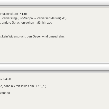
onukleinsäure -> Ero
. Perversling (Ero-Senpai = Perverser Meister) xD)
, andere Sprachen gehen natürlich auch.
ist kein Widerspruch, den Gegenwind umzudrehn.
-> okkult
e, habe nix mit sowas am Hut ^_^ )
 voodoo