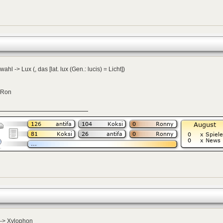
ahl -> Lux (, das [lat. lux (Gen.: lucis) = Licht])
 Ron
 -> Xylophon