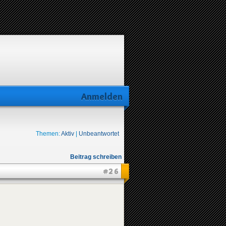
Anmelden
Themen:
Aktiv
|
Unbeantwortet
Beitrag schreiben
#26