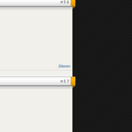
#36
Zitieren
#37