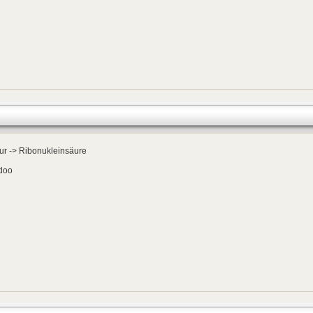
ur -> Ribonukleinsäure
doo