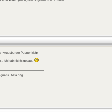
ra->Augsburger Puppenkist
e
.. Ich hab nichts gesagt