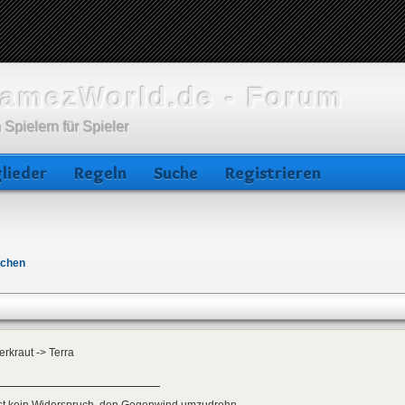
amezWorld.de - Forum
 Spielern für Spieler
lieder
Regeln
Suche
Registrieren
lchen
rkraut -> Terra
ist kein Widerspruch, den Gegenwind umzudrehn.