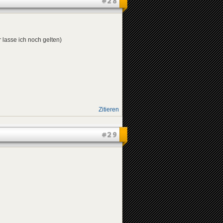
#28
r lasse ich noch gelten)
Zitieren
#29