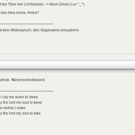
t bei Tibia nen Lichtzauber, -> Atevo (Gran) Lux ^_^)
das etwa ironie, Andra?
ist kein Widerspruch, den Gegenwind umzudrehn.
opho
n
-
N
asenscheidewand
i lay me down to sleep
ay the lord my soul to keep
 die before i wake
ay the lord my soul to take