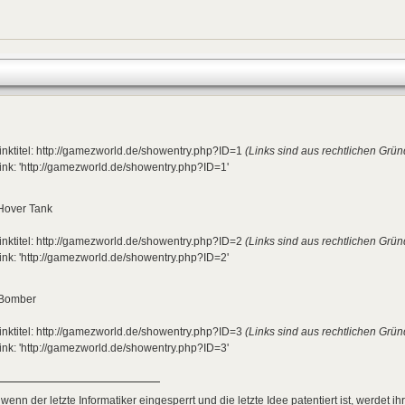
inktitel: http://gamezworld.de/showentry.php?ID=1
(Links sind aus rechtlichen Grün
ink: 'http://gamezworld.de/showentry.php?ID=1'
Hover Tank
inktitel: http://gamezworld.de/showentry.php?ID=2
(Links sind aus rechtlichen Grün
ink: 'http://gamezworld.de/showentry.php?ID=2'
Bomber
inktitel: http://gamezworld.de/showentry.php?ID=3
(Links sind aus rechtlichen Grün
ink: 'http://gamezworld.de/showentry.php?ID=3'
 wenn der letzte Informatiker eingesperrt und die letzte Idee patentiert ist, werdet i