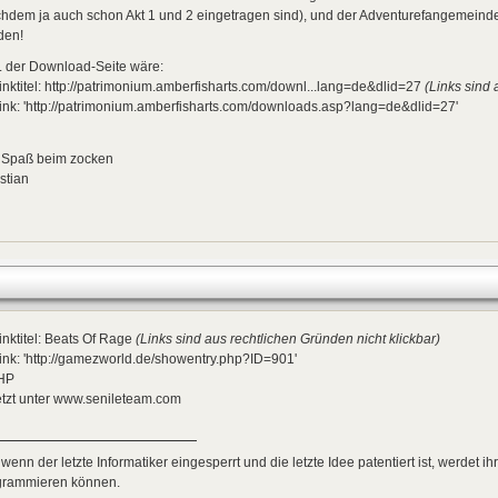
hdem ja auch schon Akt 1 und 2 eingetragen sind), und der Adventurefangemeinde 
den!
 der Download-Seite wäre:
inktitel: http://patrimonium.amberfisharts.com/downl...lang=de&dlid=27
(Links sind 
ink: 'http://patrimonium.amberfisharts.com/downloads.asp?lang=de&dlid=27'
l Spaß beim zocken
stian
inktitel: Beats Of Rage
(Links sind aus rechtlichen Gründen nicht klickbar)
ink: 'http://gamezworld.de/showentry.php?ID=901'
HP
jetzt unter www.senileteam.com
 wenn der letzte Informatiker eingesperrt und die letzte Idee patentiert ist, werdet i
grammieren können.