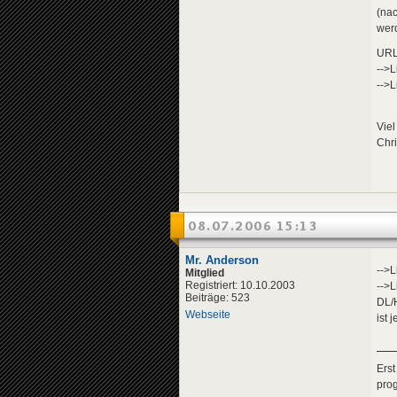
(nac
wer
URL
-->L
-->L
Vie
Chri
08.07.2006 15:13
Mr. Anderson
-->L
Mitglied
Registriert: 10.10.2003
-->L
Beiträge: 523
DL/
Webseite
ist 
Erst
pro