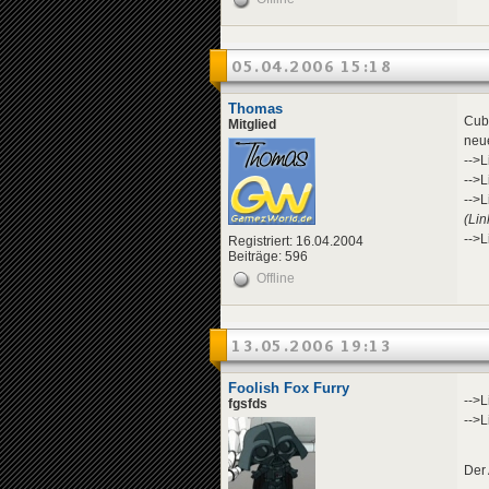
05.04.2006 15:18
Thomas
Cub
Mitglied
neue
-->L
-->L
-->L
(Lin
-->L
Registriert: 16.04.2004
Beiträge: 596
Offline
13.05.2006 19:13
Foolish Fox Furry
-->L
fgsfds
-->L
Der 