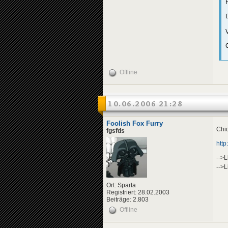
Offline
10.06.2006 21:28
Foolish Fox Furry
Chi
fgsfds
htt
-->L
-->L
Ort: Sparta
Registriert: 28.02.2003
Beiträge: 2.803
Offline