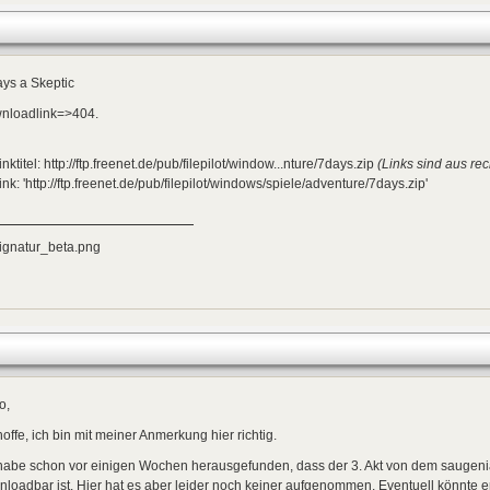
ys a Skeptic
nloadlink=>404.
inktitel: http://ftp.freenet.de/pub/filepilot/window...nture/7days.zip
(Links sind aus rec
ink: 'http://ftp.freenet.de/pub/filepilot/windows/spiele/adventure/7days.zip'
o,
hoffe, ich bin mit meiner Anmerkung hier richtig.
 habe schon vor einigen Wochen herausgefunden, dass der 3. Akt von dem saugen
loadbar ist. Hier hat es aber leider noch keiner aufgenommen. Eventuell könnte