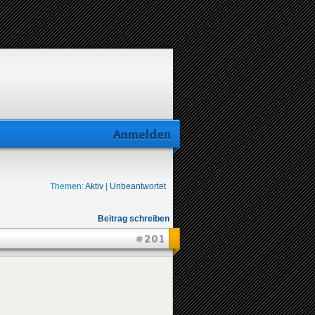
Anmelden
Themen:
Aktiv
|
Unbeantwortet
Beitrag schreiben
#201