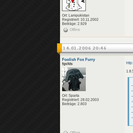
Ort: Lampukistan
Registriert: 10.11.2002
Beiträge: 2.929
Offline
14.01.2006 20:46
Foolish Fox Furry
htt
fgsfds
1.8.
Ort: Sparta
Registriert: 28.02.2003
Beiträge: 2.803
Offline