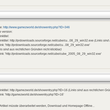
e:
http://www.gamezworld.de/showentry.php?ID=346
 version:
inktitel:
inktitel: http://prdownloads.sourceforge.net/cube/cu...08_29_win32.exe
(Links sind
ink: 'http://prdownloads.sourceforge.net/cube/cu...08_29_win32.exe'
ks sind aus rechtlichen Gründen nicht klickbar)
ink: 'http://prdownloads.sourceforge.net/cube/cube_2005_08_29_win32.exe'
inktitel: http://gamezworld.de/showentry.php?ID=16
(Links sind aus rechtlichen Grü
ink: 'http://gamezworld.de/showentry.php?ID=16'
Artikel müsste überarbeitet werden, Download und Homepage Offline...