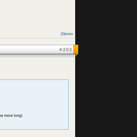
Zitieren
#202
 be more long)