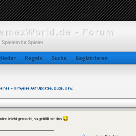
amezWorld.de - Forum
 Spielern für Spieler
lieder
Regeln
Suche
Registrieren
meines
»
Hinweise Auf Updates, Bugs, Usw.
ten leicht gemacht, so gefällt mir das