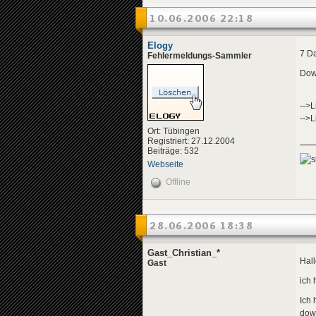
10.06.2006 22:18
Elogy
7 Da
Fehlermeldungs-Sammler
Dow
-->L
-->L
Ort: Tübingen
Registriert: 27.12.2004
Beiträge: 532
Webseite
Offline
28.06.2006 18:38
Gast_Christian_*
Hall
Gast
ich 
Ich
down