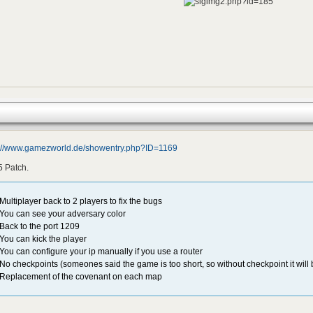
p://www.gamezworld.de/showentry.php?ID=1169
5 Patch.
-Multiplayer back to 2 players to fix the bugs
-You can see your adversary color
-Back to the port 1209
-You can kick the player
-You can configure your ip manually if you use a router
-No checkpoints (someones said the game is too short, so without checkpoint it will
-Replacement of the covenant on each map