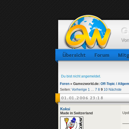
G
Von
Übersicht
Forum
Mitg
Du bist nicht angemeldet.
Foren
»
Gamezworld.de:
Off-Topic / Allge
Seiten:
Vorherige
1
…
7
8
9
10
Nächste
01.01.2006 23:18
Koksi
Upda
Made in Switzerland