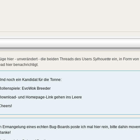
füge hier - unverändert - die beiden Threads des Users
Sylhouette
ein, in Form von
ad hier benachrichtigt.
Und noch ein Kandidat für die Tonne:
Rollenspiele: EvoWok Breeder
Download- und Homepage-Link gehen ins Leere
Cheers!
In Ermangelung eines echten Bug-Boards poste ich mal hier rein, bitte dahin move
Danke!