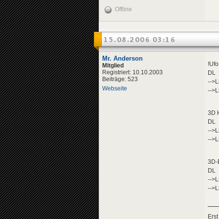
Offline
15.08.2006 03:16
Mr. Anderson
!Ufo
Mitglied
Registriert: 10.10.2003
DL
Beiträge: 523
-->L
Webseite
-->L
3D 
DL
-->L
-->L
3D-
DL
-->L
-->L
Erst