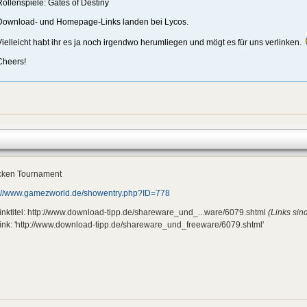
Rollenspiele: Gates of Destiny
Download- und Homepage-Links landen bei Lycos.
Vielleicht habt ihr es ja noch irgendwo herumliegen und mögt es für uns verlinken.
Cheers!
cken Tournament
p://www.gamezworld.de/showentry.php?ID=778
inktitel: http://www.download-tipp.de/shareware_und_...ware/6079.shtml
(Links sin
ink: 'http://www.download-tipp.de/shareware_und_freeware/6079.shtml'