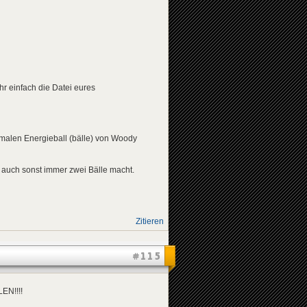
hr einfach die Datei eures
rmalen Energieball (bälle) von Woody
 ja auch sonst immer zwei Bälle macht.
Zitieren
#115
N!!!!