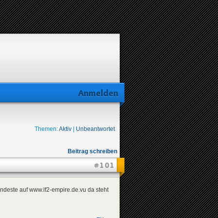
Anmelden
Themen:
Aktiv
|
Unbeantwortet
Beitrag schreiben
#101
ndeste auf www.lf2-empire.de.vu da steht