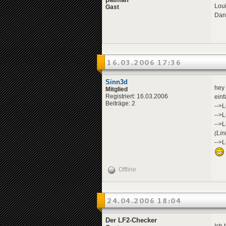
Lou
Gast
Dann
16.03.2006 17:36
Sinn3d
hey 
Mitglied
Registriert: 16.03.2006
einf
Beiträge: 2
-->L
-->L
-->L
(Lin
-->L
Offline
24.04.2006 18:04
Der LF2-Checker