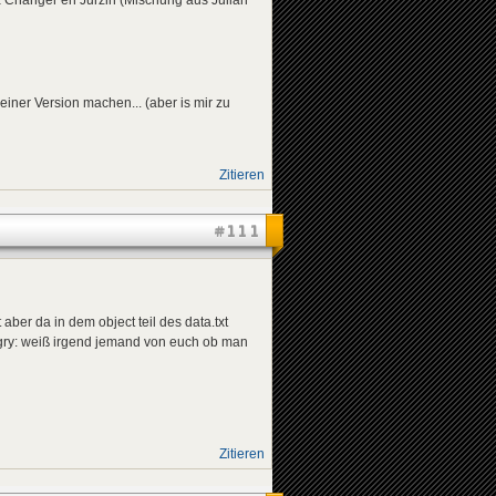
ta Changer en Jurzin (Mischung aus Julian
iner Version machen... (aber is mir zu
Zitieren
#111
aber da in dem object teil des data.txt
:angry: weiß irgend jemand von euch ob man
Zitieren