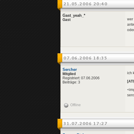
21.05.2006 20:40
Gast_yeah_*
wer 
Gast
ant
ode
07.06.2006 18:35
Sercher
ich 
Mitglied
Registriert: 07.06.2006
[ATI
Beiträge: 3
<img
sens
Offline
31.07.2006 17:27