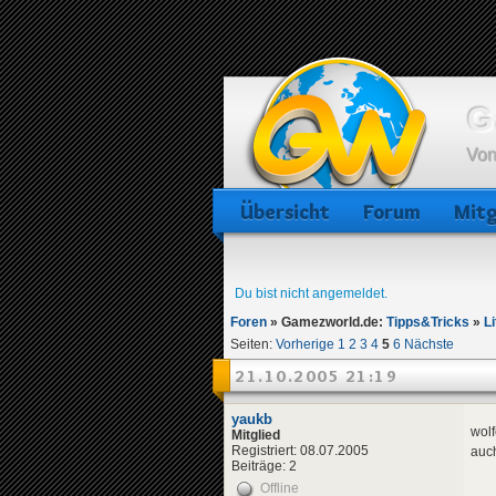
G
Von
Übersicht
Forum
Mitg
Du bist nicht angemeldet.
Foren
»
Gamezworld.de:
Tipps&Tricks
»
Li
Seiten:
Vorherige
1
2
3
4
5
6
Nächste
21.10.2005 21:19
yaukb
wolf
Mitglied
Registriert: 08.07.2005
auch
Beiträge: 2
Offline