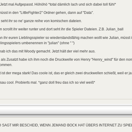
Jetzt mal Aufgepasst. Höhöhö *total dämlich lach und sich dabei toll fühl*
müsst in den "LittleFighter2" Ordner gehen, dann auf "Data".
 seht ihr so ne' ganze reihe von komischen dateien.
 scrollt ihr weiter runter und dort seht ihr die Spieler Dateien. Z.B. Julian_ball
 ihr euren Lieblingsspieler so wiederstandsfähig machen wollt wie Julian, müsst i
lingsspielers umbenennen in "julian" (ohne " ")
hab ich das mit Woody gemacht. Jetzt hält der viel mehr aus.
als Zusatzt habe ich ihm noch die Druckwelle von Henry "Henry_wind" für den no
ommen.
t ist der mega stark! Das coole ist, das er gleich zwei druckwellen schießt, weil er
sau cool. Probierts mal. *ganz doll freu das ich so viel weiß*
 SAGT MIR BESCHEID, WENN JEMAND BOCK HAT ÜBERS INTERNET ZU SPIELE