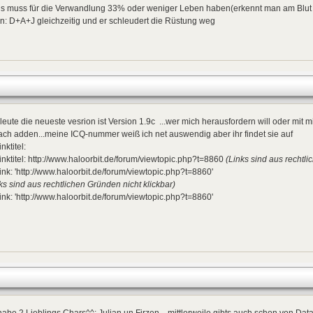
is muss für die Verwandlung 33% oder weniger Leben haben(erkennt man am Blut
: D+A+J gleichzeitig und er schleudert die Rüstung weg
leute die neueste vesrion ist Version 1.9c ...wer mich herausfordern will oder mi
ach adden...meine ICQ-nummer weiß ich net auswendig aber ihr findet sie auf
inktitel:
inktitel: http://www.haloorbit.de/forum/viewtopic.php?t=8860
(Links sind aus rechtli
ink: 'http://www.haloorbit.de/forum/viewtopic.php?t=8860'
ks sind aus rechtlichen Gründen nicht klickbar)
ink: 'http://www.haloorbit.de/forum/viewtopic.php?t=8860'