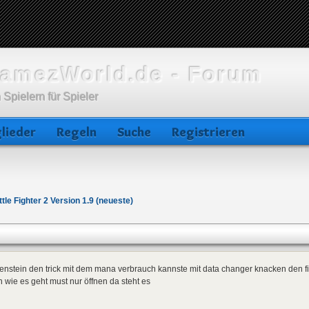
amezWorld.de - Forum
 Spielern für Spieler
lieder
Regeln
Suche
Registrieren
ttle Fighter 2 Version 1.9 (neueste)
enstein den trick mit dem mana verbrauch kannste mit data changer knacken den fi
 wie es geht must nur öffnen da steht es