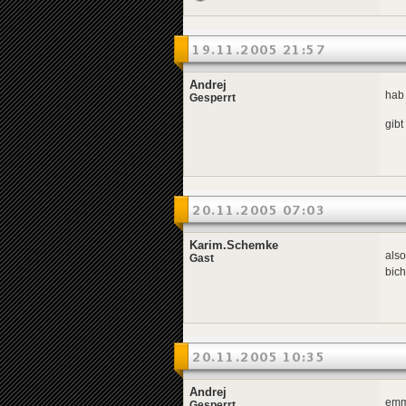
19.11.2005 21:57
Andrej
hab
Gesperrt
gib
20.11.2005 07:03
Karim.Schemke
also
Gast
bich
20.11.2005 10:35
Andrej
emm
Gesperrt