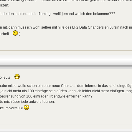
habe 2 Lieblings Chars^^: Julian un Firzen... mittlerweile gibts auch schon von Da
irzen)
finde den im Internet nit :flaming: weiß jemand wo ich den bekomme???
 nit, dann muss ich wohl selber mit hilfe des LF2 Data Changers en Jurzin nach me
 arbeit...
)
o leute!!!
habe mittlerweile schon ein paar neue Char. aus dem internet in das spiel eingefügt 
s ja nicht mehr als 100 einträge sein dürfen kann ich leider nicht mehr einfügen. 
 begrenzung von 100 einträgen irgendwie entfernen kann?
e mich über jede antwort freunen.
ke im vorrauß!