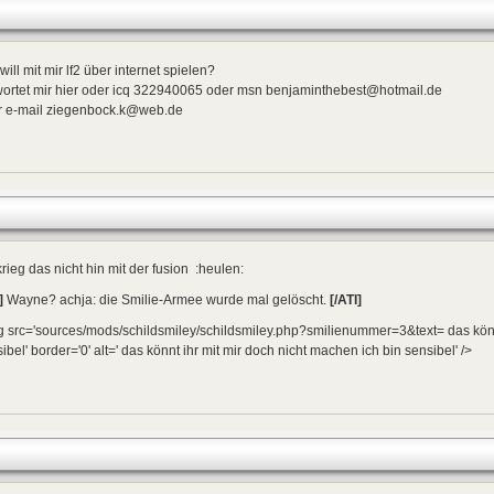
will mit mir lf2 über internet spielen?
wortet mir hier oder icq 322940065 oder msn benjaminthebest@hotmail.de
r e-mail ziegenbock.k@web.de
krieg das nicht hin mit der fusion :heulen:
]
Wayne? achja: die Smilie-Armee wurde mal gelöscht.
[/ATI]
 src='sources/mods/schildsmiley/schildsmiley.php?smilienummer=3&text= das könnt
ibel' border='0' alt=' das könnt ihr mit mir doch nicht machen ich bin sensibel' />