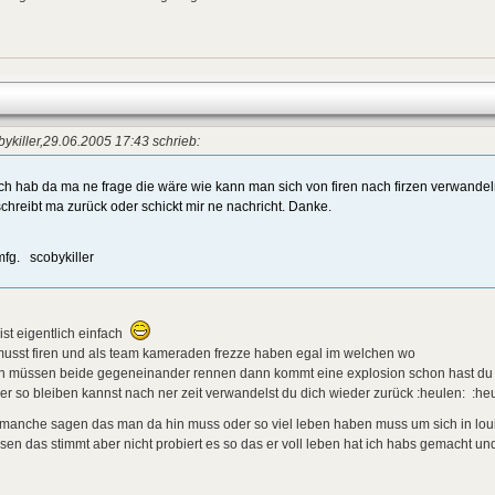
ykiller,29.06.2005 17:43 schrieb:
Ich hab da ma ne frage die wäre wie kann man sich von firen nach firzen verwande
schreibt ma zurück oder schickt mir ne nachricht. Danke.
mfg. scobykiller
ist eigentlich einfach
musst firen und als team kameraden frezze haben egal im welchen wo
n müssen beide gegeneinander rennen dann kommt eine explosion schon hast du ih
r so bleiben kannst nach ner zeit verwandelst du dich wieder zurück :heulen: :he
. manche sagen das man da hin muss oder so viel leben haben muss um sich in lo
en das stimmt aber nicht probiert es so das er voll leben hat ich habs gemacht und