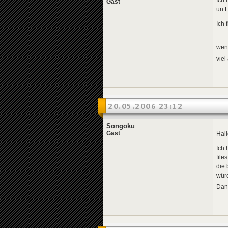
Ich 
Gast
un F
Ich 
wenn
viel
20.05.2006 23:12
Songoku
Gast
Hall
Ich 
file
die
würd
Dan