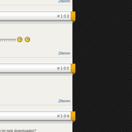
Zitieren
#102
??????????
Zitieren
#103
Zitieren
#104
ch im netz downloaden?