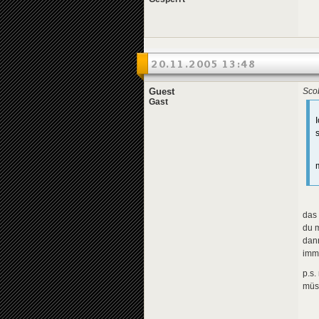
20.11.2005 13:48
Guest
Scob
Gast
das 
du 
dan
imme
p.s
müss