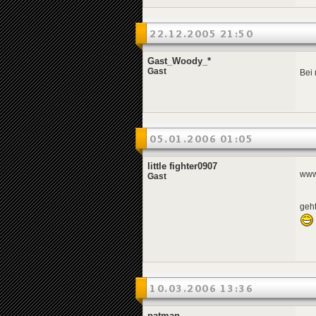
22.12.2005 21:50
Gast_Woody_*
Gast
Bei 
05.01.2006 01:05
little fighter0907
www.
Gast
geht
10.03.2006 13:36
patman