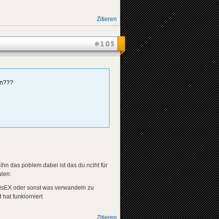
Zitieren
#105
ln???
n das poblem dabei ist das du nciht für
ulen:
uisEX oder sonst was verwandeln zu
 hat funkiorniert
Zitieren