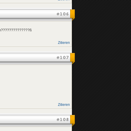
#106
??????????????ß
Zitieren
#107
Zitieren
#108