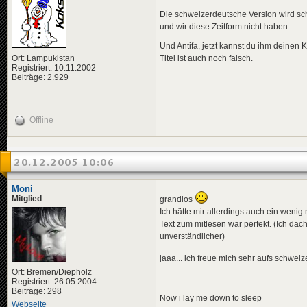
Die schweizerdeutsche Version wird sc
und wir diese Zeitform nicht haben.
Und Antifa, jetzt kannst du ihm deinen K
Ort: Lampukistan
Titel ist auch noch falsch.
Registriert: 10.11.2002
Beiträge: 2.929
Offline
20.12.2005 10:06
Moni
Mitglied
grandios
Ich hätte mir allerdings auch ein wenig
Text zum mitlesen war perfekt. (Ich dac
unverständlicher)
jaaa... ich freue mich sehr aufs schwei
Ort: Bremen/Diepholz
Registriert: 26.05.2004
Beiträge: 298
Now i lay me down to sleep
Webseite