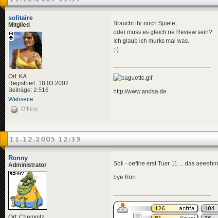
solitaire
Braucht ihr noch Spiele,
Mitglied
oder muss es gleich ne Review sein?
Ich glaub ich murks mal was.
;-)
Ort: KA
Registriert: 18.03.2002
Beiträge: 2.516
http://www.andsa.de
Webseite
Offline
11.12.2005 12:39
Ronny
Soli - oeffne erst Tuer 11 ... das aeeeh
Administrator
bye Ron
Ort: Chemnitz