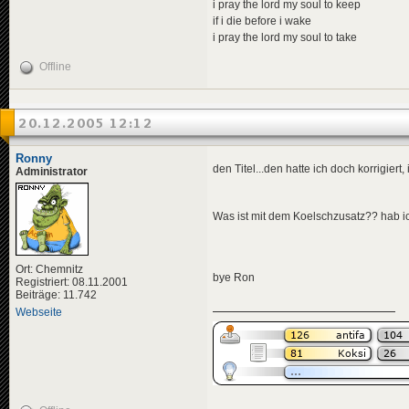
i pray the lord my soul to keep
if i die before i wake
i pray the lord my soul to take
Offline
20.12.2005 12:12
Ronny
den Titel...den hatte ich doch korrigier
Administrator
Was ist mit dem Koelschzusatz?? hab i
Ort: Chemnitz
bye Ron
Registriert: 08.11.2001
Beiträge: 11.742
Webseite