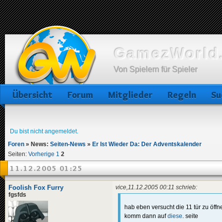
GamezWorld.
Von Spielern für Spieler
Übersicht
Forum
Mitglieder
Regeln
Su
Du bist nicht angemeldet.
Foren
»
News:
Seiten-News
»
Er Ist Wieder Da: Der Adventskalender
Seiten:
Vorherige
1
2
11.12.2005 01:25
Foolish Fox Furry
vice,11.12.2005 00:11 schrieb:
fgsfds
hab eben versucht die 11 tür zu öffne
komm dann auf
diese
. seite