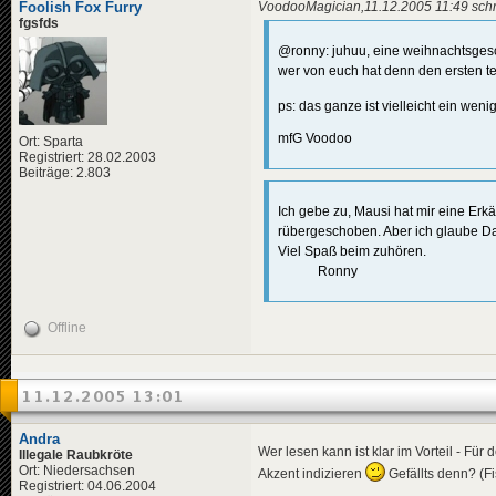
Foolish Fox Furry
VoodooMagician,11.12.2005 11:49 schr
fgsfds
@ronny: juhuu, eine weihnachtsges
wer von euch hat denn den ersten t
ps: das ganze ist vielleicht ein wen
mfG Voodoo
Ort: Sparta
Registriert: 28.02.2003
Beiträge: 2.803
Ich gebe zu, Mausi hat mir eine Er
rübergeschoben. Aber ich glaube Da
Viel Spaß beim zuhören.
Ronny
Offline
11.12.2005 13:01
Andra
Wer lesen kann ist klar im Vorteil - Fü
Illegale Raubkröte
Ort: Niedersachsen
Akzent indizieren
Gefällts denn? (Fi
Registriert: 04.06.2004