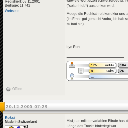
wieviele Wortfetzen schweizerdeutsch
Registriert: 08.11.2001
Beiträge: 11.742
(*seitenhieb*) ausdenken wird.
Webseite
Moege die Rechtschreibkorrektur uns all
(Im Ernst: gut gemacht Andra, ich hab 
zu faul bin).
bye Ron
Offline
20.12.2005 07:29
Koksi
Mist, das mit der variablen Bitrate hast
Made in Switzerland
Länge des Tracks hinterlegt war.