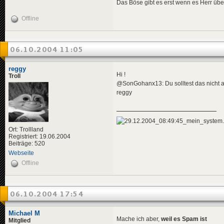
Das Böse gibt es erst wenn es Herr übe
Offline
06.10.2004 11:05
reggy
Hi !
Troll
@SonGohanx13: Du solltest das nicht 
reggy
Ort: Trollland
Registriert: 19.06.2004
Beiträge: 520
Webseite
Offline
06.10.2004 17:54
Michael M
Mache ich aber,
weil es Spam ist
Mitglied