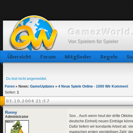
GamezWorld.
Von Spielern für Spieler
Übersicht
Forum
Mitglieder
Regeln
Su
Du bist nicht angemeldet.
Foren
»
News:
GameUpdates
»
4 Neue Spiele Online - 1000 Wir Kommen!
Seiten:
1
03.10.2004 21:57
Ronny
Soo... Auch wenn heut der dritte Oktobe
Administrator
deutsche Einheit) neuen Einträge könn
Dafür liefern wir konstante Arbeit ab: v
magischen ersten vierstelligen Zahl: de