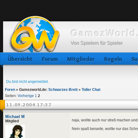
GamezWorld.
Von Spielern für Spieler
Übersicht
Forum
Mitglieder
Regeln
Su
Du bist nicht angemeldet.
Foren
»
Gamezworld.de:
Schwarzes Brett
»
Toller Chat
Seiten:
Vorherige
1
2
11.09.2004 17:37
Michael M
naja, wollte auch nur streß machen und 
Mitglied
Nein spaß beiseite, wollte nur das Schr