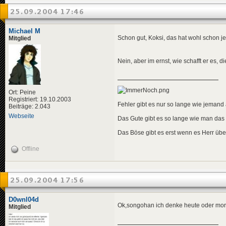
25.09.2004 17:46
Michael M
Schon gut, Koksi, das hat wohl schon j
Mitglied
Nein, aber im ernst, wie schafft er es, di
Ort: Peine
Registriert: 19.10.2003
Fehler gibt es nur so lange wie jemand a
Beiträge: 2.043
Webseite
Das Gute gibt es so lange wie man das
Das Böse gibt es erst wenn es Herr übe
Offline
25.09.2004 17:56
D0wnl04d
Ok,songohan ich denke heute oder morg
Mitglied