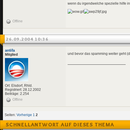
wenn du irgendwelche spezielle hilfe 
Offline
26.09.2004 10:36
antifa
und bevor das spamming weiter geht (
Mitglied
Ort: Elsdorf, Rhld.
Registriert: 28.12.2002
Beiträge: 2.254
Offline
Seiten:
Vorherige
1
2
SCHNELLANTWORT AUF DIESES THEMA