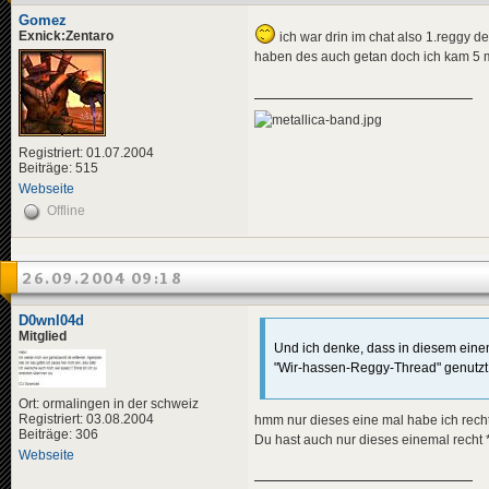
Gomez
Exnick:Zentaro
ich war drin im chat also 1.reggy d
haben des auch getan doch ich kam 5 
Registriert: 01.07.2004
Beiträge: 515
Webseite
Offline
26.09.2004 09:18
D0wnl04d
Mitglied
Und ich denke, dass in diesem einen
"Wir-hassen-Reggy-Thread" genutzt, 
Ort: ormalingen in der schweiz
Registriert: 03.08.2004
hmm nur dieses eine mal habe ich rech
Beiträge: 306
Du hast auch nur dieses einemal recht 
Webseite