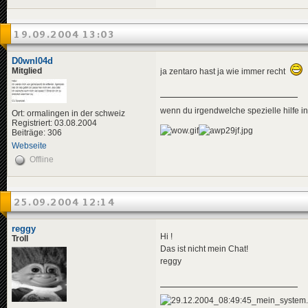
19.09.2004 13:03
D0wnl04d
Mitglied
ja zentaro hast ja wie immer recht
wenn du irgendwelche spezielle hilfe 
Ort: ormalingen in der schweiz
Registriert: 03.08.2004
Beiträge: 306
Webseite
Offline
25.09.2004 12:14
reggy
Hi !
Troll
Das ist nicht mein Chat!
reggy