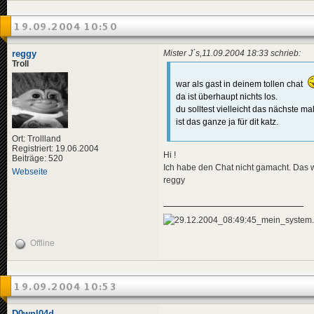
19.09.2004 10:50
reggy
Mister J´s,11.09.2004 18:33 schrieb:
Troll
war als gast in deinem tollen chat
da ist überhaupt nichts los.
du solltest vielleicht das nächste m
ist das ganze ja für dit katz.
Ort: Trollland
Registriert: 19.06.2004
Hi !
Beiträge: 520
Ich habe den Chat nicht gamacht. Das w
Webseite
reggy
Offline
19.09.2004 10:53
D0wnl04d