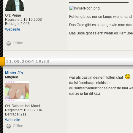
Ort: Peine
Fehler gibt es nur so lange wie jemand a
Registriert: 19.10.2003
Beiträge: 2.043
Das Gute gibt es so lange wie man das
Webseite
Das Böse gibt es erst wenn es Herr übe
Offline
11.09.2004 19:33
Mister J´s
Mitglied
war als gast in deinem tollen chat
.
da ist überhaupt nichts los.
du solltest vielleicht das nächste mal 
ganze ja für dit katz.
Ort: Daheim bei Mami
Registriert: 10.08.2004
Beiträge: 211
Webseite
Offline