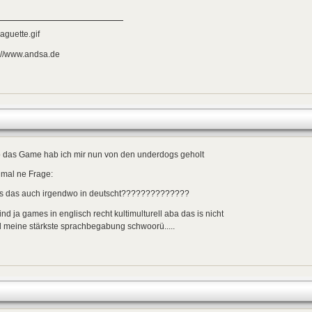
://www.andsa.de
o das Game hab ich mir nun von den underdogs geholt
 mal ne Frage:
ts das auch irgendwo in deutscht??????????????
find ja games in englisch recht kultimulturell aba das is nicht
 meine stärkste sprachbegabung schwoorü.....