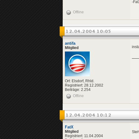
-Fa
Offline
12.04.2004 10:05
antifa
inst
Mitglied
Ort: Elsdorf, Rhld.
Registriert: 28.12.2002
Beiträge: 2.254
Offline
12.04.2004 10:12
FatX
Mitglied
Steh
Registriert: 11.04.2004