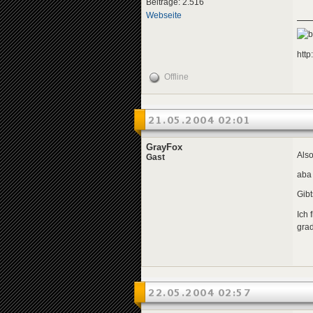
Beiträge: 2.516
Webseite
http
Offline
21.05.2004 02:01
GrayFox
Als
Gast
aba
Gib
Ich 
grad
22.05.2004 02:57