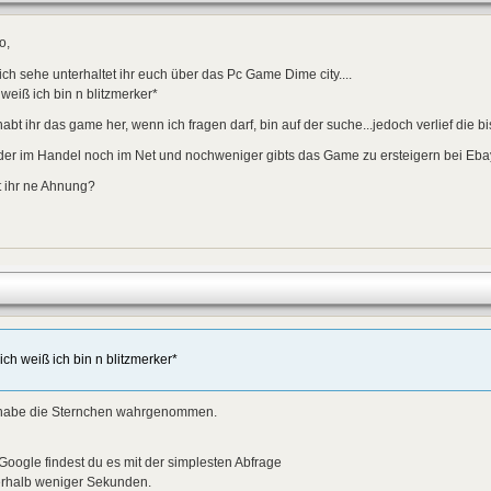
o,
ich sehe unterhaltet ihr euch über das Pc Game Dime city....
 weiß ich bin n blitzmerker*
abt ihr das game her, wenn ich fragen darf, bin auf der suche...jedoch verlief die bis
er im Handel noch im Net und nochweniger gibts das Game zu ersteigern bei Ebay
t ihr ne Ahnung?
*ich weiß ich bin n blitzmerker*
 habe die Sternchen wahrgenommen.
Google findest du es mit der simplesten Abfrage
erhalb weniger Sekunden.