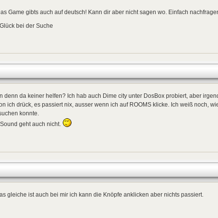
as Game gibts auch auf deutsch! Kann dir aber nicht sagen wo. Einfach nachfrage
 Glück bei der Suche
 denn da keiner helfen? Ich hab auch Dime city unter DosBox probiert, aber irgen
on ich drück, es passiert nix, ausser wenn ich auf ROOMS klicke. Ich weiß noch, w
suchen konnte.
 Sound geht auch nicht.
as gleiche ist auch bei mir ich kann die Knöpfe anklicken aber nichts passiert.