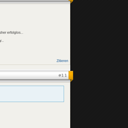
her erfolglos...
...
Zitieren
#11