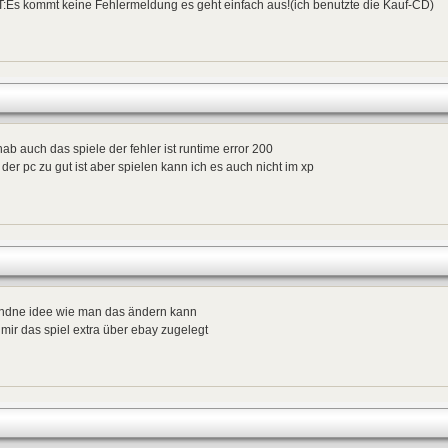
:Es kommt keine Fehlermeldung es geht einfach aus!(ich benutzte die Kauf-CD)
hab auch das spiele der fehler ist runtime error 200
 der pc zu gut ist aber spielen kann ich es auch nicht im xp
endne idee wie man das ändern kann
mir das spiel extra über ebay zugelegt