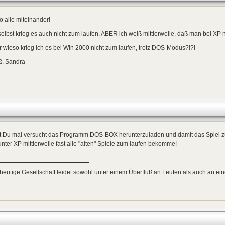
o alle miteinander!
selbst krieg es auch nicht zum laufen, ABER ich weiß mittlerweile, daß man bei XP n
 wieso krieg ich es bei Win 2000 nicht zum laufen, trotz DOS-Modus?!?!
ß, Sandra
t Du mal versucht das Programm DOS-BOX herunterzuladen und damit das Spiel z
unter XP mittlerweile fast alle "alten" Spiele zum laufen bekomme!
heutige Gesellschaft leidet sowohl unter einem Überfluß an Leuten als auch an 