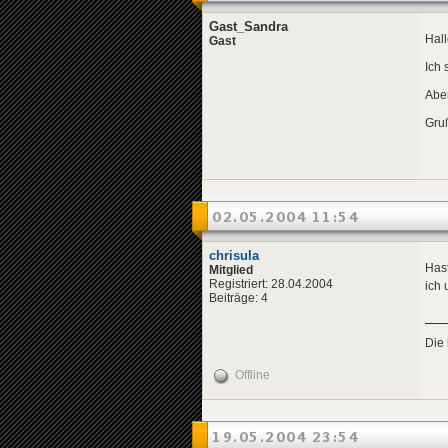
Gast_Sandra
Hall
Gast
Ich 
Aber
Gru
02.05.2004 11:54
chrisula
Has
Mitglied
Registriert: 28.04.2004
ich 
Beiträge: 4
Die 
Offline
19.05.2004 23:54