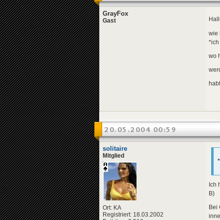
GrayFox
Hall
Gast
wie 
*ich
wo h
werd
hab
20.05.2004 00:59
solitaire
Mitglied
Ich
B)
Bei 
Ort: KA
Registriert: 18.03.2002
inn