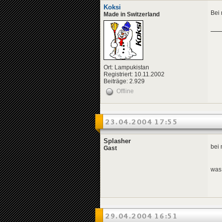
Koksi
Bei 
Made in Switzerland
Ort: Lampukistan
Registriert: 10.11.2002
Beiträge: 2.929
Offline
23.04.2004 17:55
Splasher
bei 
Gast
was
29.04.2004 16:51