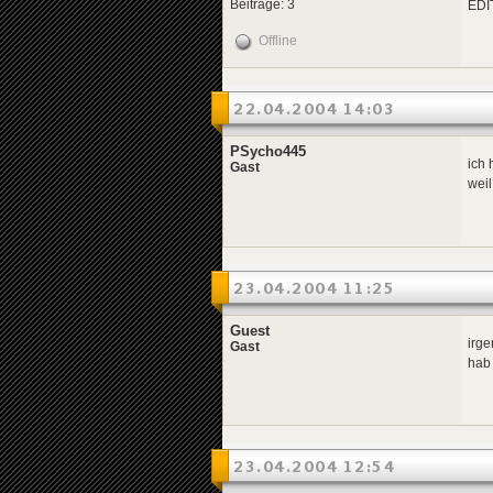
Beiträge: 3
EDIT
Offline
22.04.2004 14:03
PSycho445
ich 
Gast
weil
23.04.2004 11:25
Guest
irg
Gast
hab 
23.04.2004 12:54