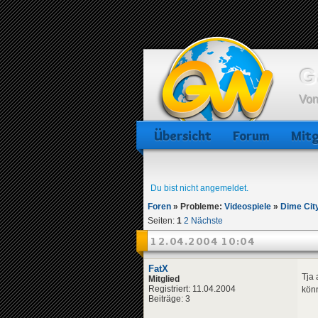
G
Von
Übersicht
Forum
Mitg
Du bist nicht angemeldet.
Foren
»
Probleme:
Videospiele
»
Dime Cit
Seiten:
1
2
Nächste
12.04.2004 10:04
FatX
Tja 
Mitglied
Registriert: 11.04.2004
könn
Beiträge: 3