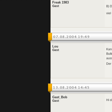
Freak 1983
Gast
B) D
viel
07.08.2004 19:49
Lou
Kann
Gast
Butt
aus
Der
13.08.2004 14:45
Gast_Bob
Hi d
Gast