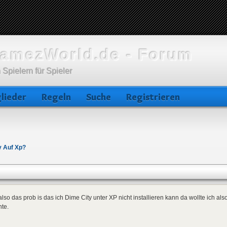
amezWorld.de - Forum
 Spielern für Spieler
lieder
Regeln
Suche
Registrieren
y Auf Xp?
also das prob is das ich Dime City unter XP nicht installieren kann da wollte ich a
te.