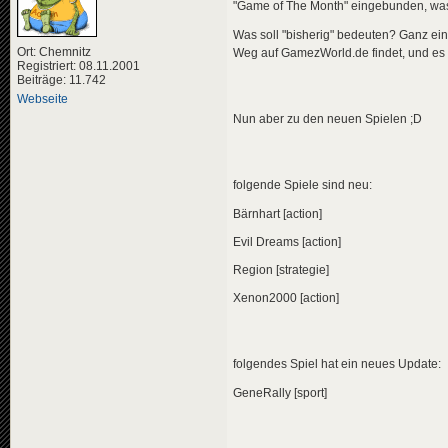
"Game of The Month" eingebunden, was 
Was soll "bisherig" bedeuten? Ganz ein
Ort: Chemnitz
Weg auf GamezWorld.de findet, und es
Registriert: 08.11.2001
Beiträge: 11.742
Webseite
Nun aber zu den neuen Spielen ;D
folgende Spiele sind neu:
Bärnhart [action]
Evil Dreams [action]
Region [strategie]
Xenon2000 [action]
folgendes Spiel hat ein neues Update:
GeneRally [sport]