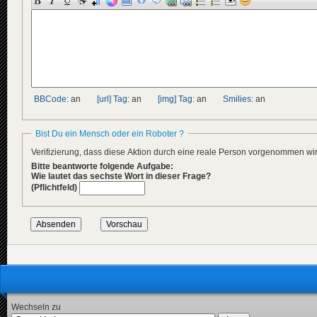
BBCode:
an
[url] Tag:
an
[img] Tag:
an
Smilies:
an
Bist Du ein Mensch oder ein Roboter ?
Verifizierung, dass diese Aktion durch eine reale Person vorgenommen w
Bitte beantworte folgende Aufgabe:
Wie lautet das sechste Wort in dieser Frage?
(Pflichtfeld)
Wechseln zu