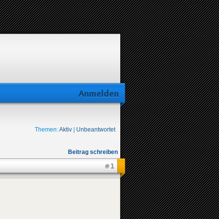
Anmelden
Themen:
Aktiv
|
Unbeantwortet
Beitrag schreiben
#1