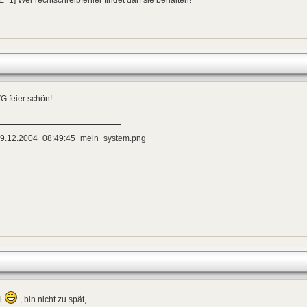
G feier schön!
ii
, bin nicht zu spät,