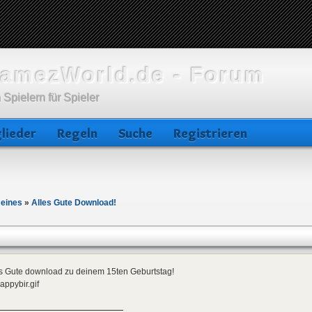
amezWorld.de - Forum
 Spielern für Spieler
lieder
Regeln
Suche
Registrieren
meines
»
Alles Gute Download!
es Gute download zu deinem 15ten Geburtstag!