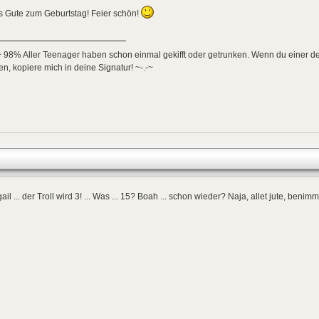
s Gute zum Geburtstag! Feier schön!
~ 98% Aller Teenager haben schon einmal gekifft oder getrunken. Wenn du einer der
n, kopiere mich in deine Signatur! ~-.-~
ail ... der Troll wird 3! ... Was ... 15? Boah ... schon wieder? Naja, allet jute, benim