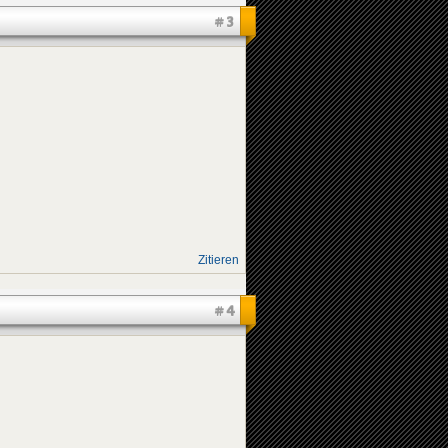
#3
Zitieren
#4