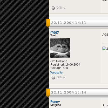
Offline
22.11.2004 14:51
reggy
AGZ
Troll
Ort: Trollland
Registriert: 19.06.2004
Beiträge: 520
Webseite
Offline
22.11.2004 15:18
Funny
Mitglied
Jup