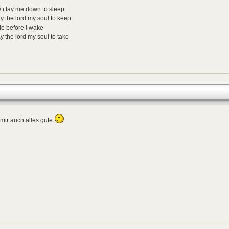
i lay me down to sleep
ay the lord my soul to keep
 die before i wake
ay the lord my soul to take
mir auch alles gute