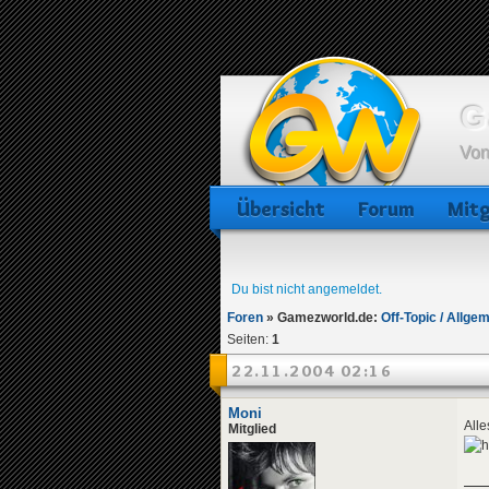
G
Von
Übersicht
Forum
Mitg
Du bist nicht angemeldet.
Foren
»
Gamezworld.de:
Off-Topic / Allge
Seiten:
1
22.11.2004 02:16
Moni
All
Mitglied