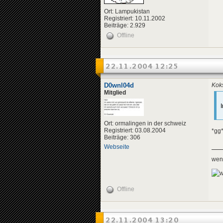
Ort: Lampukistan
Registriert: 10.11.2002
Beiträge: 2.929
Offline
22.11.2004 12:25
D0wnl04d
Koks
Mitglied
Ort: ormalingen in der schweiz
Registriert: 03.08.2004
*gg
Beiträge: 306
Webseite
wenn
Offline
22.11.2004 13:20