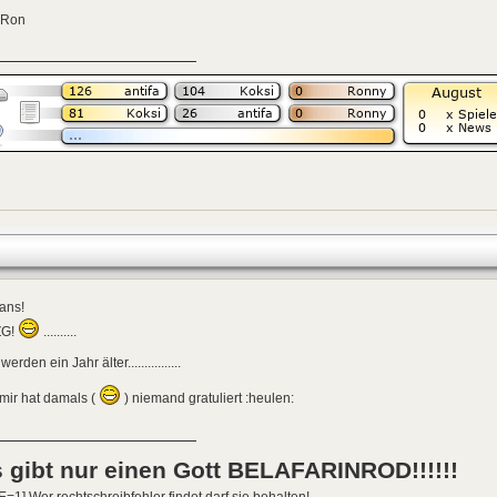
 Ron
fans!
ZG!
..........
werden ein Jahr älter................
mir hat damals (
) niemand gratuliert :heulen:
 gibt nur einen Gott BELAFARINROD!!!!!!
E=1] Wer rechtschreibfehler findet darf sie behalten!