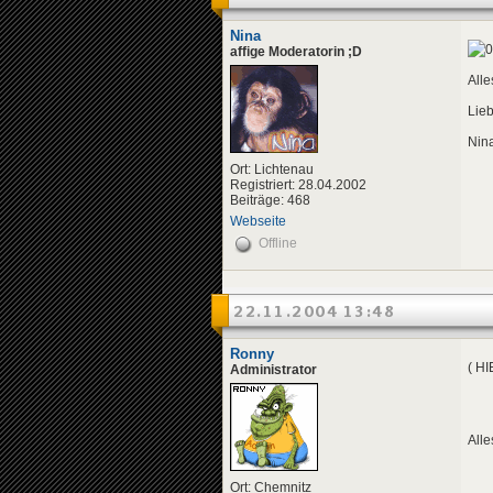
Nina
affige Moderatorin ;D
Alle
Lie
Nin
Ort: Lichtenau
Registriert: 28.04.2002
Beiträge: 468
Webseite
Offline
22.11.2004 13:48
Ronny
( H
Administrator
Alle
Ort: Chemnitz