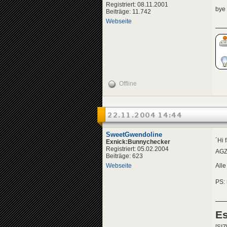
Registriert: 08.11.2001
bye
Beiträge: 11.742
Webseite
Offline
22.11.2004 14:44
SweetGwendoline
´Hi 
Exnick:Bunnychecker
Registriert: 05.02.2004
AG
Beiträge: 623
Webseite
Alle 
PS: 
Es
[SIZ