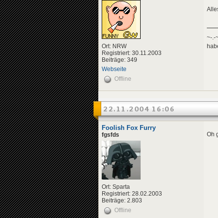
Alle
~-.-
habe
Ort: NRW
Registriert: 30.11.2003
Beiträge: 349
Webseite
Offline
22.11.2004 16:06
Foolish Fox Furry
Oh g
fgsfds
Ort: Sparta
Registriert: 28.02.2003
Beiträge: 2.803
Offline