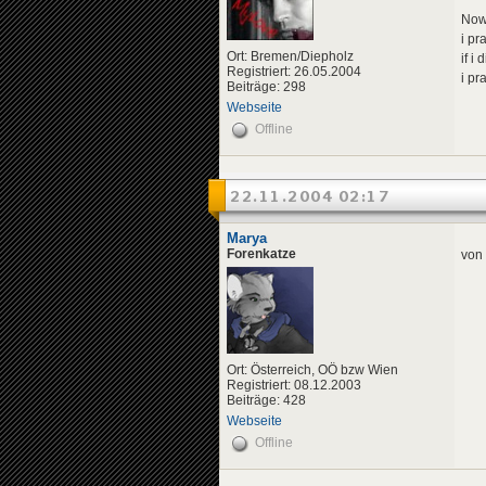
Now 
i pr
Ort: Bremen/Diepholz
if i
Registriert: 26.05.2004
i pr
Beiträge: 298
Webseite
Offline
22.11.2004 02:17
Marya
Forenkatze
von 
Ort: Österreich, OÖ bzw Wien
Registriert: 08.12.2003
Beiträge: 428
Webseite
Offline