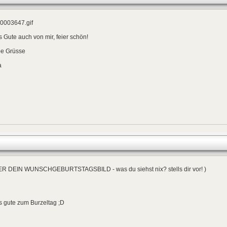
s Gute auch von mir, feier schön!
be Grüsse
a
IER DEIN WUNSCHGEBURTSTAGSBILD - was du siehst nix? stells dir vor! )
s gute zum Burzeltag ;D