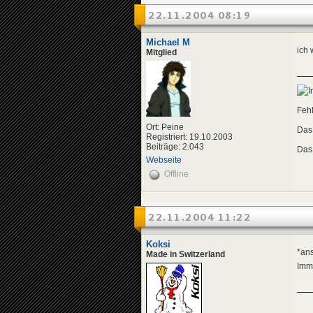
22.11.2004 08:19
Michael M
ich 
Mitglied
Fehl
Ort: Peine
Das 
Registriert: 19.10.2003
Beiträge: 2.043
Das 
Webseite
Offline
22.11.2004 11:22
Koksi
*ans
Made in Switzerland
Imm