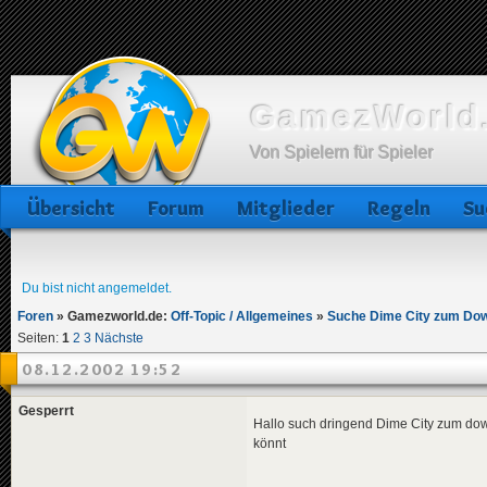
GamezWorld.
Von Spielern für Spieler
Übersicht
Forum
Mitglieder
Regeln
Su
Du bist nicht angemeldet.
Foren
»
Gamezworld.de:
Off-Topic / Allgemeines
»
Suche Dime City zum Do
Seiten:
1
2
3
Nächste
08.12.2002 19:52
Gesperrt
Hallo such dringend Dime City zum down
könnt