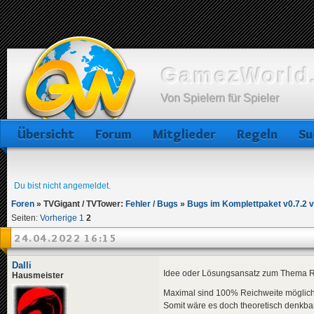
GamezWorld.
Von Spielern für Spieler
Übersicht
Forum
Mitglieder
Regeln
Su
Du bist nicht angemeldet.
Foren
»
TVGigant / TVTower:
Fehler / Bugs
»
Bugs im Komplettpaket v0.7.2 
Seiten:
Vorherige
1
2
24.04.2022 16:15
Dalli
Idee oder Lösungsansatz zum Thema Rei
Hausmeister
Maximal sind 100% Reichweite möglich
Somit wäre es doch theoretisch denkbar