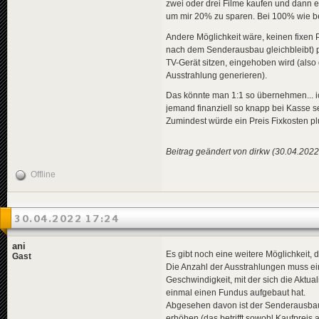
zwei oder drei Filme kaufen und dann e
um mir 20% zu sparen. Bei 100% wie be
Andere Möglichkeit wäre, keinen fixen 
nach dem Senderausbau gleichbleibt) pl
TV-Gerät sitzen, eingehoben wird (als
Ausstrahlung generieren).
Das könnte man 1:1 so übernehmen... ic
jemand finanziell so knapp bei Kasse se
Zumindest würde ein Preis Fixkosten p
Beitrag geändert von dirkw (30.04.2022
Offline
30.04.2022 17:24
ani
Es gibt noch eine weitere Möglichkeit
Gast
Die Anzahl der Ausstrahlungen muss ein
Geschwindigkeit, mit der sich die Aktua
einmal einen Fundus aufgebaut hat.
Abgesehen davon ist der Senderausbau i
erhöhen (das betrifft sowohl Kaufpreis 