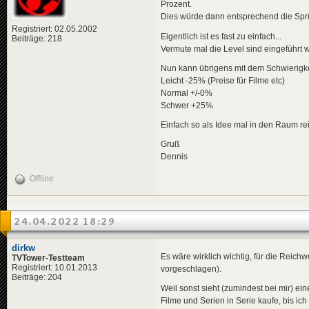
Prozent.
Dies würde dann entsprechend die Spr
Registriert: 02.05.2002
Eigentlich ist es fast zu einfach...
Beiträge: 218
Vermute mal die Level sind eingeführt w
Nun kann übrigens mit dem Schwierigke
Leicht -25% (Preise für Filme etc)
Normal +/-0%
Schwer +25%
Einfach so als Idee mal in den Raum re
Gruß
Dennis
Offline
24.04.2022 18:29
dirkw
Es wäre wirklich wichtig, für die Reich
TVTower-Testteam
Registriert: 10.01.2013
vorgeschlagen).
Beiträge: 204
Weil sonst sieht (zumindest bei mir) e
Filme und Serien in Serie kaufe, bis ic