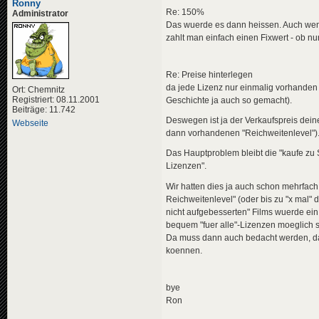
Ronny
Re: 150%
Administrator
Das wuerde es dann heissen. Auch wen
zahlt man einfach einen Fixwert - ob nu
Re: Preise hinterlegen
da jede Lizenz nur einmalig vorhanden i
Ort: Chemnitz
Registriert: 08.11.2001
Geschichte ja auch so gemacht).
Beiträge: 11.742
Deswegen ist ja der Verkaufspreis dei
Webseite
dann vorhandenen "Reichweitenlevel")
Das Hauptproblem bleibt die "kaufe zu 
Lizenzen".
Wir hatten dies ja auch schon mehrfach 
Reichweitenlevel" (oder bis zu "x mal" 
nicht aufgebesserten" Films wuerde ei
bequem "fuer alle"-Lizenzen moeglich s
Da muss dann auch bedacht werden, das
koennen.
bye
Ron