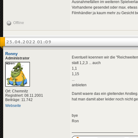
Ausnahmefällen im weiteren Spielverla
Vorhandene gesendet oder max. etwas 
Filmhändler ja kaum mehr zu Gesicht 
Offline
25.04.2022 01:09
Ronny
Eventuell koennen wir die "Reichweiten
Administrator
statt 1,2,3 ... auch
1,1
1,15
...
anbieten
Ort: Chemnitz
Damit waere das ein gleitender Anstieg.
Registriert: 08.11.2001
hat man damit aber leider noch nicht ge
Beiträge: 11.742
Webseite
bye
Ron