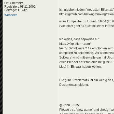
Ort: Chemnitz
Registriert: 08.11.2001
Ich glaube mit dem "neuesten Blitzmax" 
Beiträge: 11.742
https://github.com/bmx-ng/bmx-ng/relea
Webseite
ist es kompatibel zu Ubuntu 16.04 (2016 
(Vielleicht geht es auch mit einer frueh
Ich weiss, dass bspweise auf
https://vfxplatform.com/
fuer VFX-Software 2.17 empfohlen wird 
kompiliert zu bekommen. Vor allem neu
Software) wird mittlerweile gar mit Ubu
Auch Blender hat Probleme mit glibc 2.
Libs) im Einsatz haben wollen.
Die glibc-Problematik ist ein wenig das
Designentscheidung.
@ John_9035:
Please try a "new game" and check if wor