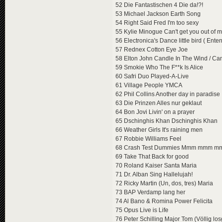
52 Die Fantastischen 4 Die da!?!
53 Michael Jackson Earth Song
54 Right Said Fred I'm too sexy
55 Kylie Minogue Can't get you out of 
56 Electronica's Dance little bird ( Ente
57 Rednex Cotton Eye Joe
58 Elton John Candle In The Wind / Ca
59 Smokie Who The F**k Is Alice
60 Safri Duo Played-A-Live
61 Village People YMCA
62 Phil Collins Another day in paradise
63 Die Prinzen Alles nur geklaut
64 Bon Jovi Livin' on a prayer
65 Dschinghis Khan Dschinghis Khan
66 Weather Girls It's raining men
67 Robbie Williams Feel
68 Crash Test Dummies Mmm mmm 
69 Take That Back for good
70 Roland Kaiser Santa Maria
71 Dr. Alban Sing Hallelujah!
72 Ricky Martin (Un, dos, tres) Maria
73 BAP Verdamp lang her
74 Al Bano & Romina Power Felicita
75 Opus Live is Life
76 Peter Schilling Major Tom (Völlig los