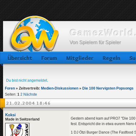
GamezWorld.
Von Spielern für Spieler
Übersicht
Forum
Mitglieder
Regeln
Su
Du bist nicht angemeldet.
Foren
»
Zeitvertreib:
Medien-Diskussionen
»
Die 100 Nervigsten Popsongs
Seiten:
1
2
Nächste
21.02.2004 18:46
Koksi
Gestern abend kam auf PRO7 "Die 100 n
Made in Switzerland
fest. Entspricht die in etwa eurem Nerv
1 DJ Ötzi Burger Dance (The Fastfood 