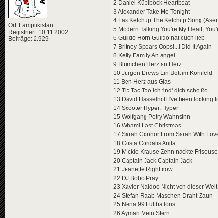
2 Daniel Küblböck Heartbeat
3 Alexander Take Me Tonight
4 Las Ketchup The Ketchup Song (Aser
Ort: Lampukistan
5 Modern Talking You're My Heart, You'
Registriert: 10.11.2002
6 Guildo Horn Guildo hat euch lieb
Beiträge: 2.929
7 Britney Spears Oops!...I Did It Again
8 Kelly Family An angel
9 Blümchen Herz an Herz
10 Jürgen Drews Ein Bett im Kornfeld
11 Ben Herz aus Glas
12 Tic Tac Toe Ich find' dich scheiße
13 David Hasselhoff I've been looking 
14 Scooter Hyper, Hyper
15 Wolfgang Petry Wahnsinn
16 Wham! Last Christmas
17 Sarah Connor From Sarah With Lov
18 Costa Cordalis Anita
19 Mickie Krause Zehn nackte Friseus
20 Captain Jack Captain Jack
21 Jeanette Right now
22 DJ Bobo Pray
23 Xavier Naidoo Nicht von dieser Welt
24 Stefan Raab Maschen-Draht-Zaun
25 Nena 99 Luftballons
26 Ayman Mein Stern