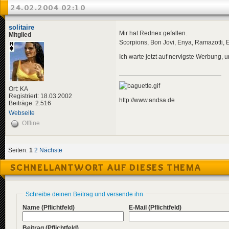
24.02.2004 02:10
solitaire
Mir hat Rednex gefallen.
Mitglied
Scorpions, Bon Jovi, Enya, Ramazotti, E
Ich warte jetzt auf nervigste Werbung, 
Ort: KA
Registriert: 18.03.2002
http://www.andsa.de
Beiträge: 2.516
Webseite
Offline
Seiten:
1
2
Nächste
SCHNELLANTWORT AUF DIESES THEMA
Schreibe deinen Beitrag und versende ihn
Name
(Pflichtfeld)
E-Mail
(Pflichtfeld)
Beitrag
(Pflichtfeld)