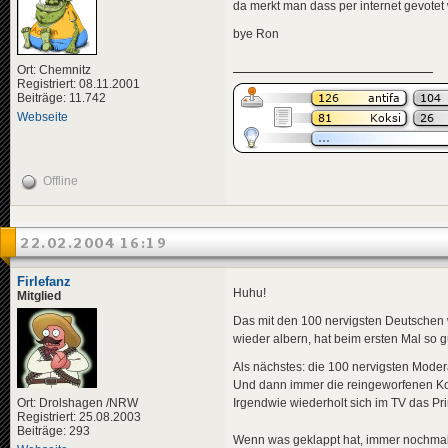
da merkt man dass per internet gevotet 
bye Ron
Ort: Chemnitz
Registriert: 08.11.2001
Beiträge: 11.742
Webseite
Offline
22.02.2004 16:19
Firlefanz
Huhu!
Mitglied
Das mit den 100 nervigsten Deutschen w
wieder albern, hat beim ersten Mal so gu
Als nächstes: die 100 nervigsten Moderat
Und dann immer die reingeworfenen Ko
Ort: Drolshagen /NRW
Irgendwie wiederholt sich im TV das Pr
Registriert: 25.08.2003
Beiträge: 293
Wenn was geklappt hat, immer nochma