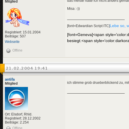
das meiste hätte ich nicht anders gema
Mitglied
Misa :-))
Lebe so, w
[font=Edwardian Script ITC]
Registriert: 15.01.2004
[font=Geneva]<span style='color:dar
Beiträge: 507
besiegt.<span style='color:darkor
Webseite
Offline
21.02.2004 19:41
antifa
ich stimme grob drueberblickend zu, m
Mitglied
Ort: Elsdorf, Rhld.
Registriert: 28.12.2002
Beiträge: 2.254
Offline