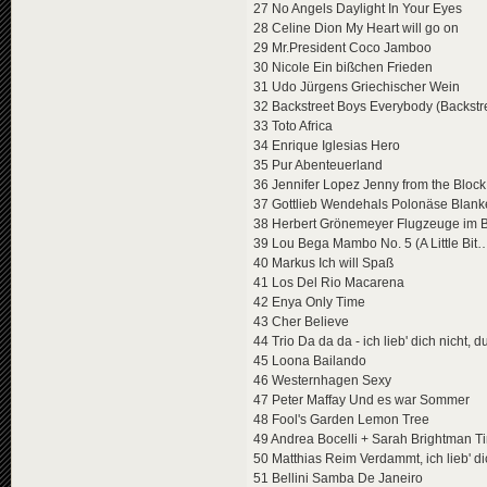
27 No Angels Daylight In Your Eyes
28 Celine Dion My Heart will go on
29 Mr.President Coco Jamboo
30 Nicole Ein bißchen Frieden
31 Udo Jürgens Griechischer Wein
32 Backstreet Boys Everybody (Backstre
33 Toto Africa
34 Enrique Iglesias Hero
35 Pur Abenteuerland
36 Jennifer Lopez Jenny from the Block
37 Gottlieb Wendehals Polonäse Blan
38 Herbert Grönemeyer Flugzeuge im 
39 Lou Bega Mambo No. 5 (A Little Bit
40 Markus Ich will Spaß
41 Los Del Rio Macarena
42 Enya Only Time
43 Cher Believe
44 Trio Da da da - ich lieb' dich nicht, d
45 Loona Bailando
46 Westernhagen Sexy
47 Peter Maffay Und es war Sommer
48 Fool's Garden Lemon Tree
49 Andrea Bocelli + Sarah Brightman 
50 Matthias Reim Verdammt, ich lieb' di
51 Bellini Samba De Janeiro