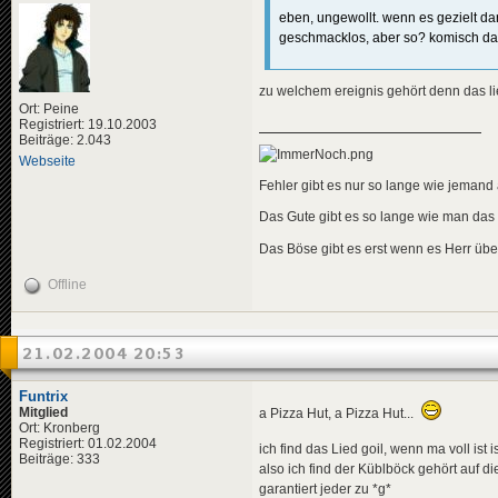
eben, ungewollt. wenn es gezielt d
geschmacklos, aber so? komisch dass
zu welchem ereignis gehört denn das l
Ort: Peine
Registriert: 19.10.2003
Beiträge: 2.043
Webseite
Fehler gibt es nur so lange wie jemand a
Das Gute gibt es so lange wie man das
Das Böse gibt es erst wenn es Herr übe
Offline
21.02.2004 20:53
Funtrix
Mitglied
a Pizza Hut, a Pizza Hut...
Ort: Kronberg
Registriert: 01.02.2004
ich find das Lied goil, wenn ma voll ist
Beiträge: 333
also ich find der Küblböck gehört auf di
garantiert jeder zu *g*