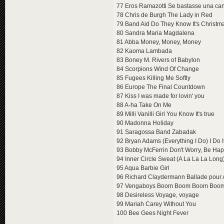
77 Eros Ramazotti Se bastasse una ca
78 Chris de Burgh The Lady in Red
79 Band Aid Do They Know It's Christm
80 Sandra Maria Magdalena
81 Abba Money, Money, Money
82 Kaoma Lambada
83 Boney M. Rivers of Babylon
84 Scorpions Wind Of Change
85 Fugees Killing Me Softly
86 Europe The Final Countdown
87 Kiss I was made for lovin' you
88 A-ha Take On Me
89 Milli Vanilli Girl You Know It's true
90 Madonna Holiday
91 Saragossa Band Zabadak
92 Bryan Adams (Everything I Do) I Do I
93 Bobby McFerrin Don't Worry, Be Ha
94 Inner Circle Sweat (A La La La Long
95 Aqua Barbie Girl
96 Richard Claydermann Ballade pour 
97 Vengaboys Boom Boom Boom Boo
98 Desireless Voyage, voyage
99 Mariah Carey Without You
100 Bee Gees Night Fever