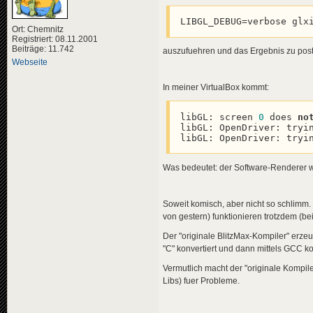
LIBGL_DEBUG=verbose glx
Ort: Chemnitz
Registriert: 08.11.2001
Beiträge: 11.742
auszufuehren und das Ergebnis zu pos
Webseite
In meiner VirtualBox kommt:
libGL: screen 
0
 does 
no
libGL: OpenDriver: tryin
libGL: OpenDriver: tryi
Was bedeutet: der Software-Renderer w
Soweit komisch, aber nicht so schlimm.
von gestern) funktionieren trotzdem (b
Der "originale BlitzMax-Kompiler" erz
"C" konvertiert und dann mittels GCC ko
Vermutlich macht der "originale Kompil
Libs) fuer Probleme.