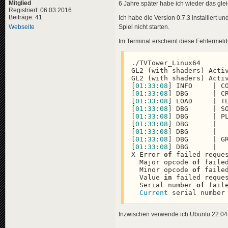
Mitglied
6 Jahre später habe ich wieder das gl
Registriert: 06.03.2016
Beiträge: 41
Ich habe die Version 0.7.3 installiert u
Webseite
Spiel nicht starten.
Im Terminal erscheint diese Fehlermel
./TVTower_Linux64

GL2 (with shaders) Activ
GL2 (with shaders) Activ
[
01
:
33
:
08
] INFO     | C
[
01
:
33
:
08
] DBG      | C
[
01
:
33
:
08
] LOAD     | T
[
01
:
33
:
08
] DBG      | S
[
01
:
33
:
08
] DBG      | P
[
01
:
33
:
08
] DBG      |  
[
01
:
33
:
08
] DBG      |  
[
01
:
33
:
08
] DBG      | G
[
01
:
33
:
08
] DBG      |  
X Error 
of
 failed reque
  Major opcode 
of
 faile
  Minor opcode 
of
 faile
  Value 
in
 failed reque
  Serial number 
of
 fail
Current
 serial number
Inzwischen verwende ich Ubuntu 22.04