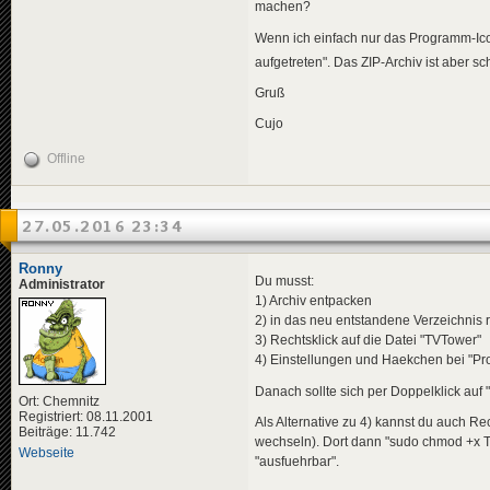
machen?
Wenn ich einfach nur das Programm-Icon
aufgetreten". Das ZIP-Archiv ist aber s
Gruß
Cujo
Offline
27.05.2016 23:34
Ronny
Du musst:
Administrator
1) Archiv entpacken
2) in das neu entstandene Verzeichnis 
3) Rechtsklick auf die Datei "TVTower"
4) Einstellungen und Haekchen bei "P
Danach sollte sich per Doppelklick auf 
Ort: Chemnitz
Registriert: 08.11.2001
Als Alternative zu 4) kannst du auch Re
Beiträge: 11.742
wechseln). Dort dann "sudo chmod +x TV
Webseite
"ausfuehrbar".