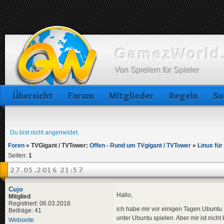
GamezWorld.
Von Spielern für Spieler
Übersicht
Forum
Mitglieder
Regeln
Su
Du bist nicht angemeldet.
Foren
»
TVGigant / TVTower:
Offen - Rund um TVgigant / TVTower
»
Linux fü
Seiten:
1
27.05.2016 21:57
Cujo
Hallo,
Mitglied
Registriert: 06.03.2016
ich habe mir vor einigen Tagen Ubuntu 1
Beiträge: 41
unter Ubuntu spielen. Aber mir ist nic
Webseite