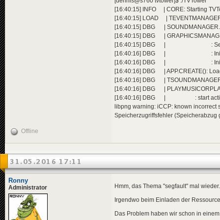
[dennis@s760 tvtower]$ ./TVTower
[16:40:15] INFO | CORE: Starting TVTow
[16:40:15] LOAD | TEVENTMANAGER.
[16:40:15] DBG | SOUNDMANAGER.SET
[16:40:15] DBG | GRAPHICSMANAGER.I
[16:40:15] DBG | : SetGraph
[16:40:16] DBG | : Initialize
[16:40:16] DBG | : Initialized vi
[16:40:16] DBG | APP.CREATE(): Load
[16:40:16] DBG | TSOUNDMANAGER.GE
[16:40:16] DBG | PLAYMUSICORPLAYLI
[16:40:16] DBG | : start activ
libpng warning: iCCP: known incorrect 
Speicherzugriffsfehler (Speicherabzug
Offline
31.05.2016 17:11
Ronny
Hmm, das Thema "segfault" mal wieder.
Administrator
Irgendwo beim Einladen der Ressourcen 
Das Problem haben wir schon in einem G