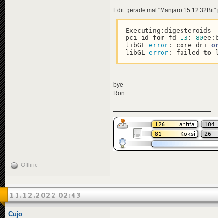
Edit: gerade mal "Manjaro 15.12 32Bit" 
Executing:digesteroids

pci id 
for
 fd 
13
: 
80
ee:
libGL 
error
: core dri 
o
libGL 
error
: failed 
to
 
bye
Ron
Offline
11.12.2022 02:43
Cujo