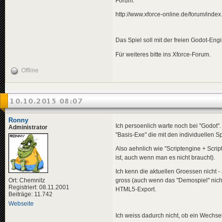
Forum:
http://www.xforce-online.de/forum/in
Das Spiel soll mit der freien Godot-Eng
Für weiteres bitte ins Xforce-Forum.
Offline
10.10.2015 08:07
Ronny
Ich persoenlich warte noch bei "Godot".
Administrator
"Basis-Exe" die mit den individuellen S
Also aehnlich wie "Scriptengine + Scrip
ist, auch wenn man es nicht braucht).
Ich kenn die aktuellen Groessen nicht 
Ort: Chemnitz
gross (auch wenn das "Demospiel" nich
Registriert: 08.11.2001
HTML5-Export.
Beiträge: 11.742
Webseite
Ich weiss dadurch nicht, ob ein Wechsel 