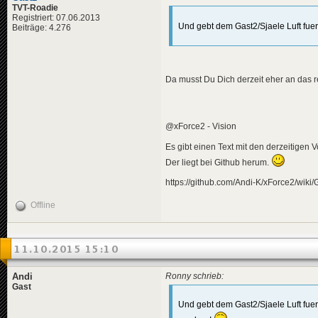
TVT-Roadie
Registriert: 07.06.2013
Und gebt dem Gast2/Sjaele Luft fue
Beiträge: 4.276
Da musst Du Dich derzeit eher an das
@xForce2 - Vision
Es gibt einen Text mit den derzeitigen 
Der liegt bei Github herum.
https://github.com/Andi-K/xForce2/w
Offline
11.10.2015 15:10
Andi
Ronny schrieb:
Gast
Und gebt dem Gast2/Sjaele Luft fuer 