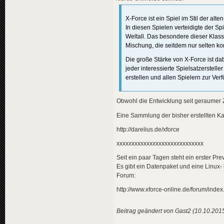
X-Force ist ein Spiel im Stil der 
In diesen Spielen verteidigte der Sp
Weltall. Das besondere dieser Klass
Mischung, die seitdem nur selten k
Die große Stärke von X-Force ist da
jeder interessierte Spielsatzerstel
erstellen und allen Spielern zur Verf
Obwohl die Entwicklung seit geraumer Ze
Eine Sammlung der bisher erstellten Ka
http://darelius.de/xforce
xxxxxxxxxxxxxxxxxxxxxxxxxxxxx
Seit ein paar Tagen steht ein erster Pr
Es gibt ein Datenpaket und eine Linux-
Forum:
http://www.xforce-online.de/forum/in
Beitrag geändert von Gast2 (10.10.201