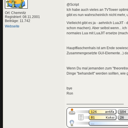
@Script
Ich habe auch vieles an TVTower optimi
Ort: Chemnitz
gibt es nun wahrscheinlich nicht mehr,
Registriert: 08.11.2001
Beiträge: 11.742
Vielleicht gibt es ja - aehnlich LuaJIT
Webseite
schon machen). Aber selbst wenn... ich
normales Lua mit LuaJIT ersetze (mach
Hauptflaschenhals ist am Ende sowieso d
Zusammengesetzte GUI-Elemente...) da
Wenn Du mal jemanden zum "theoretisch
Dinge "behandelt" werden sollten, wie g
bye
Ron