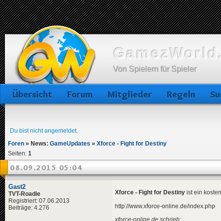
GamezWorld.
Von Spielern für Spieler
Übersicht
Forum
Mitglieder
Regeln
Su
Du bist nicht angemeldet.
Foren
»
News:
GameUpdates
»
Xforce - Fight for Destiny
Seiten:
1
08.09.2015 05:04
Gast2
Xforce - Fight for Destiny
ist ein koste
TVT-Roadie
Registriert: 07.06.2013
http://www.xforce-online.de/index.php
Beiträge: 4.276
xforce-online.de schrieb: