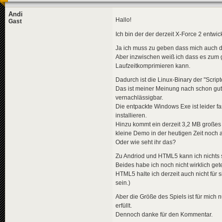
Andi
Hallo!
Gast
Ich bin der der derzeit X-Force 2 entwic
Ja ich muss zu geben dass mich auch di
Aber inzwischen weiß ich dass es zum g
Laufzeitkomprimieren kann.
Dadurch ist die Linux-Binary der "Scrip
Das ist meiner Meinung nach schon gu
vernachlässigbar.
Die entpackte Windows Exe ist leider f
installieren.
Hinzu kommt ein derzeit 3,2 MB großes 
kleine Demo in der heutigen Zeit noch 
Oder wie seht ihr das?
Zu Andriod und HTML5 kann ich nichts
Beides habe ich noch nicht wirklich gete
HTML5 halte ich derzeit auch nicht für si
sein.)
Aber die Größe des Spiels ist für mich n
erfüllt.
Dennoch danke für den Kommentar.