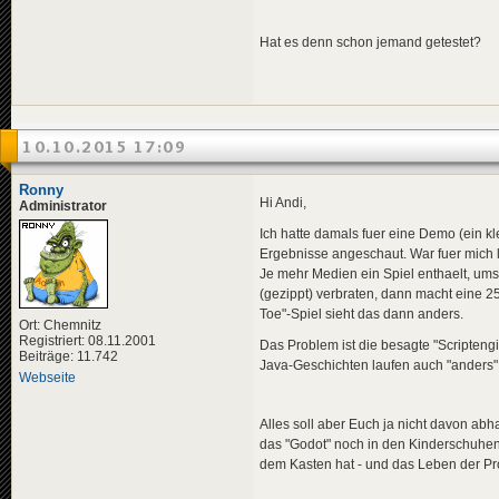
Hat es denn schon jemand getestet?
10.10.2015 17:09
Ronny
Hi Andi,
Administrator
Ich hatte damals fuer eine Demo (ein kl
Ergebnisse angeschaut. War fuer mich l
Je mehr Medien ein Spiel enthaelt, umso
(gezippt) verbraten, dann macht eine 2
Toe"-Spiel sieht das dann anders.
Ort: Chemnitz
Registriert: 08.11.2001
Das Problem ist die besagte "Scriptengin
Beiträge: 11.742
Java-Geschichten laufen auch "anders" a
Webseite
Alles soll aber Euch ja nicht davon ab
das "Godot" noch in den Kinderschuhen 
dem Kasten hat - und das Leben der Pr