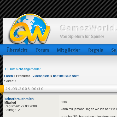
GamezWorld.
Von Spielern für Spieler
Übersicht
Forum
Mitglieder
Regeln
Su
Du bist nicht angemeldet.
Foren
»
Probleme:
Videospiele
»
half life Blue shift
Seiten:
1
29.03.2008 00:30
keinerbrauchmich
sers
Mitglied
Registriert: 29.03.2008
kann mir jemand sagen wo ich half life
Beiträge: 2
oder half life hab schon alles durchge