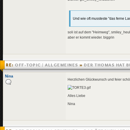
Und wie oft mussteste "das ferne L
soli ist auf dem "Heimweg", smiley_heu
aber er kommt wieder. biggrin
RE:
OFF-TOPIC / ALLGEMEINES
»
DER THOMAS HAT 
»
04.08.2007 11:45
Nina
Herzlichen Glückwunsch und feier schö
Alles Liebe
Nina