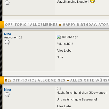
Verzeiht meine Neugier!
OFF-TOPIC / ALLGEMEINES
»
HAPPY BIRTHDAY, ATO
»
14.04.2005 01:12
Nina
Antworten: 18
Feier schön!
Alles Liebe
Nina
RE:
OFF-TOPIC / ALLGEMEINES
»
ALLES GUTE WÜNSC
SELBER!
»
10.04.2005 12:55
Nina
Nachträglich herzlichen Glückwunsch!
Und natürlich gute Besserung!
Alles Liebe