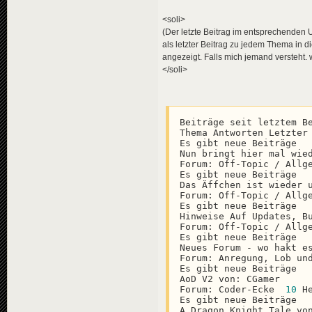
<soli>
(Der letzte Beitrag im entsprechenden 
als letzter Beitrag zu jedem Thema in 
angezeigt. Falls mich jemand versteht. 
</soli>
Beiträge seit letztem Be
Thema Antworten Letzter 
Es gibt neue Beiträge

Nun bringt hier mal wie
Forum: Off-Topic / Allg
Es gibt neue Beiträge

Das Äffchen ist wieder u
Forum: Off-Topic / Allg
Es gibt neue Beiträge

Hinweise Auf Updates, B
Forum: Off-Topic / Allg
Es gibt neue Beiträge

Neues Forum - wo hakt e
Forum: Anregung, Lob un
Es gibt neue Beiträge

AoD V2 von: CGamer

Forum: Coder-Ecke  
10
 H
Es gibt neue Beiträge

A Dragon Knight Tale von