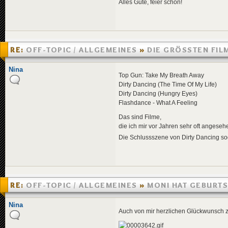
Alles Gute, feier schön!
RE:
OFF-TOPIC / ALLGEMEINES
»
DIE GRÖSSTEN FILM
»
07.05.2005 01:25
Nina
Top Gun: Take My Breath Away
Dirty Dancing (The Time Of My Life)
Dirty Dancing (Hungry Eyes)
Flashdance - What A Feeling
Das sind Filme,
die ich mir vor Jahren sehr oft angese
Die Schlussszene von Dirty Dancing so
RE:
OFF-TOPIC / ALLGEMEINES
»
MONI HAT GEBURT
»
05.05.2005 01:19
Nina
Auch von mir herzlichen Glückwunsch z