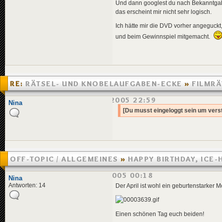
Und dann googlest du nach Bekanntga
das erscheint mir nicht sehr logisch.
Ich hätte mir die DVD vorher angeguckt
und beim Gewinnspiel mitgemacht.
RE:
RÄTSEL- UND KNOBELAUFGABEN-ECKE
»
FILMRÄ
PARTYSCHRECK
»
24.04.2005 22:59
Nina
[Du musst eingeloggt sein um verst
OFF-TOPIC / ALLGEMEINES
»
HAPPY BIRTHDAY, ICE
UND FIREBLUE!
»
19.04.2005 00:18
Nina
Antworten: 14
Der April ist wohl ein geburtenstarker 
Einen schönen Tag euch beiden!