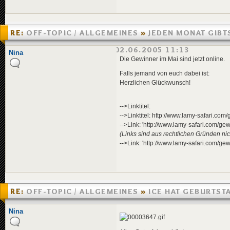
RE:
OFF-TOPIC / ALLGEMEINES
»
JEDEN MONAT GIBT
PLAYER ZU GEWINNEN
»
02.06.2005 11:13
Nina
Die Gewinner im Mai sind jetzt online.
Falls jemand von euch dabei ist:
Herzlichen Glückwunsch!
-->Linktitel:
-->Linktitel: http://www.lamy-safari.co
-->Link: 'http://www.lamy-safari.com/ge
(Links sind aus rechtlichen Gründen nich
-->Link: 'http://www.lamy-safari.com/ge
RE:
OFF-TOPIC / ALLGEMEINES
»
ICE HAT GEBURTST
»
22.05.2005 12:14
Nina