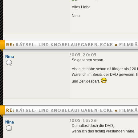
Alles Liebe
Nina
RE:
RÄTSEL- UND KNOBELAUFGABEN-ECKE
»
FILMRÄ
PARTYSCHRECK
»
25.04.2005 20:05
Nina
So gesehen schon.
Aber ich habe schon oft länger als 120
Wäre ich im Besitz der DVD gewesen, hä
und Zeit gespart.
RE:
RÄTSEL- UND KNOBELAUFGABEN-ECKE
»
FILMRÄ
PARTYSCHRECK
»
25.04.2005 18:26
Nina
Du hattest doch die DVD,
wenn ich das richtig verstanden habe.