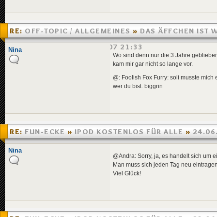
Forum: Videospiele  
3
1
1
3
4
6
 = 
24
 (
1
2
 … 
6
) v
Forum: Rätsel- und Knob
RE:
OFF-TOPIC / ALLGEMEINES
»
DAS ÄFFCHEN IST 
Es gibt neue Beiträge

Hiiiiiiiiiiiiiiiiiiiiilf
UNTERWEGS!
»
01.08.2007 21:33
Nina
Forum: Fun-Ecke  
0
15.0
Wo sind denn nur die 3 Jahre geblieb
Es gibt neue Beiträge

kam mir gar nicht so lange vor.
Kostenloser Ts Server? 
Forum: Off-Topic / Allg
@: Foolish Fox Furry: soli musste mich 
Es gibt neue Beiträge

wer du bist. biggrin
Ragnarok Server von: Yum
Forum: Schwarzes Brett 
Es gibt neue Beiträge

Forum Geschwindigkeit vo
Forum: Anregung, Lob un
Es gibt neue Beiträge

Browsergames (
1
2
 … 
12
)
RE:
FUN-ECKE
»
IPOD KOSTENLOS FÜR ALLE
»
24.06
Forum: Off-Topic / Allg
Es gibt neue Beiträge

Nina
Mario Forever (
1
2
 … 
4
)
@Andra: Sorry, ja, es handelt sich um e
Forum: Tipps&Tricks  
91
Man muss sich jeden Tag neu eintragen
Es gibt neue Beiträge

Viel Glück!
Hilfe: Neo Sonic Univer
Forum: Tipps&Tricks  
33
Es gibt neue Beiträge

Avatar Showoff von: Lith
Forum: Off-Topic / Allg