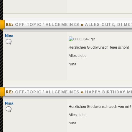
RE:
OFF-TOPIC / ALLGEMEINES
»
ALLES GUTE, DJ ME
»
16.06.2005 08:48
Nina
Herzlichen Glückwunsch, feier schön!
Alles Liebe
Nina
RE:
OFF-TOPIC / ALLGEMEINES
»
HAPPY BIRTHDAY M
»
05.06.2005 18:55
Nina
Herzlichen Glückwunsch auch von mir!
Alles Liebe
Nina