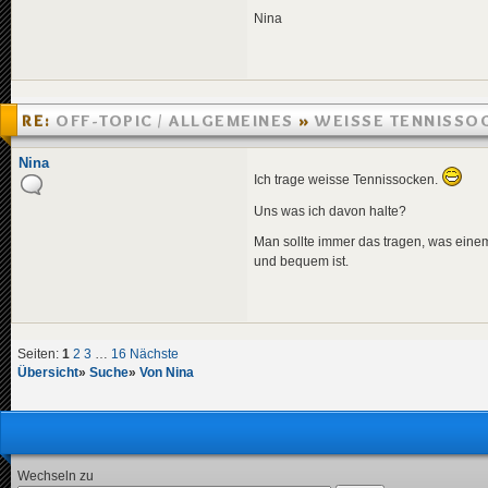
Nina
RE:
OFF-TOPIC / ALLGEMEINES
»
WEISSE TENNISSOC
»
01.04.2005 21:04
Nina
Ich trage weisse Tennissocken.
Uns was ich davon halte?
Man sollte immer das tragen, was einem 
und bequem ist.
Seiten:
1
2
3
…
16
Nächste
Übersicht
»
Suche
»
Von Nina
Wechseln zu