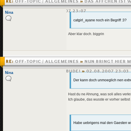
RE:
OFF-TOPIC / ALLGEMEINES
»
DAS ÄFFCHEN IST 
UNTERWEGS!
»
02.08.2007 23:07
Nina
catgirl_ayane noch ein Begriff :3?
Aber klar doch. biggrin
RE:
OFF-TOPIC / ALLGEMEINES
»
NUN BRINGT HIER 
ETWAS SCHWUNG IN DIE BUDE!
»
02.08.2007 23:03
Nina
Der kann doch unmoeglich nen extrem
Hast du ne Ahnung, was soli alles verk
Ich glaube, das wusste er vorher selbst 
Habe uebrigens mal den Gaesten wie