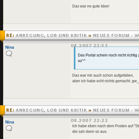
Das war ne gute Idee!
RE:
ANREGUNG, LOB UND KRITIK
»
NEUES FORUM - W
WAS FEHLT NOCH...
»
01.08.2007 22:53
Nina
Das Portal schein noch nicht richtig
so^^
Das war mir auch schon aufgefallen,
aber ich habe echt nichts gemacht. gw
RE:
ANREGUNG, LOB UND KRITIK
»
NEUES FORUM - W
WAS FEHLT NOCH...
»
01.08.2007 22:22
Nina
Ich habe eben nach dem Posten auf "Star
die sah dann so aus.