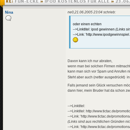
RE:
FUN-ECKE
»
IPOD KOSTENLOS FÜR ALLE
»
23.06
Nina
ne0,21.06.2005 23:04 schrieb:
oder einen echten
-->Linktitel: ipod gewinnen
(Links si
-->Link: 'http://www.ipodgewinnspiel
Davon kann ich nur abraten,
wenn man bei solchen Firmen mitmacht
kann man sich vor Spam und Anrufen ni
Steht aber auch (netter ausgedrückt) 
Falls jemand sein Glück versuchen möc
dann hier, mein Bruder hat da schon z
-->Linktitel:
-->Linktitel: http://www.tictac.de/promot
-->Link: 'http://www.tictac.de/promotions
(Links sind aus rechtlichen Gründen nich
-->Link: 'http://www.tictac.de/promotio