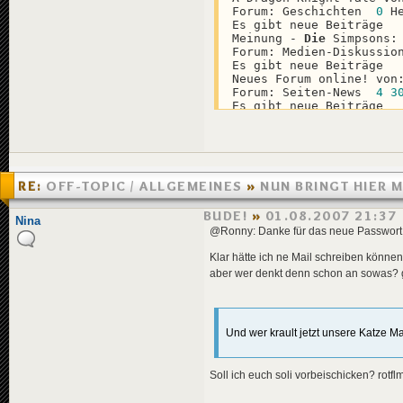
Forum: Geschichten  
0
 H
Es gibt neue Beiträge

Meinung - 
Die
 Simpsons: 
Forum: Medien-Diskussio
Es gibt neue Beiträge

Neues Forum online! von:
Forum: Seiten-News  
4
3
Es gibt neue Beiträge

zusammenfassung von: cel
Forum: Off-Topic / Allg
Es gibt neue Beiträge

Meinung - Bad Boys 
2
 von
Forum: Medien-Diskussio
RE:
OFF-TOPIC / ALLGEMEINES
»
NUN BRINGT HIER 
Es gibt neue Beiträge

Kostenloses Mmorpg (kal
Forum: Schwarzes Brett 
ETWAS SCHWUNG IN DIE BUDE!
»
01.08.2007 21:37
Nina
Es gibt neue Beiträge

@Ronny: Danke für das neue Passwort
Zeigt Uns Eure Desktops
Forum: Off-Topic / Allg
Klar hätte ich ne Mail schreiben können
Es gibt neue Beiträge

aber wer denkt denn schon an sowas?
Wii fordert erstes Opfer
Forum: Off-Topic / Allg
Es gibt neue Beiträge

TVTower - SilvesterDemo
Und wer krault jetzt unsere Katze M
Forum: TVGigant - News 
Es gibt neue Beiträge

Clan-Werbung (
1
2
 … 
8
) v
Forum: Schwarzes Brett 
Soll ich euch soli vorbeischicken? rotfl
Es gibt neue Beiträge

Hiiiiiiiiiiiiiiiiiiiiilf