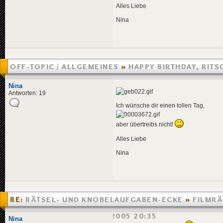
Alles Liebe
Nina
OFF-TOPIC / ALLGEMEINES
»
HAPPY BIRTHDAY, RITS
»
19.04.2005 00:00
Nina
Antworten: 19
Ich wünsche dir einen tollen Tag,
aber übertreibs nicht!
Alles Liebe
Nina
RE:
RÄTSEL- UND KNOBELAUFGABEN-ECKE
»
FILMRÄ
PARTYSCHRECK
»
17.04.2005 20:35
Nina