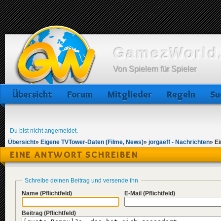
GamezWorld.
Von Spielern für Spieler
Übersicht
Forum
Mitglieder
Regeln
Su
Du bist nicht angemeldet.
Übersicht
»
Eigene TVTower-Daten (Filme, News)
»
jorgaeff - Nachrichten
»
Ei
EINE ANTWORT SCHREIBEN
Schreibe deinen Beitrag und versende ihn
Name
(Pflichtfeld)
E-Mail
(Pflichtfeld)
Beitrag
(Pflichtfeld)