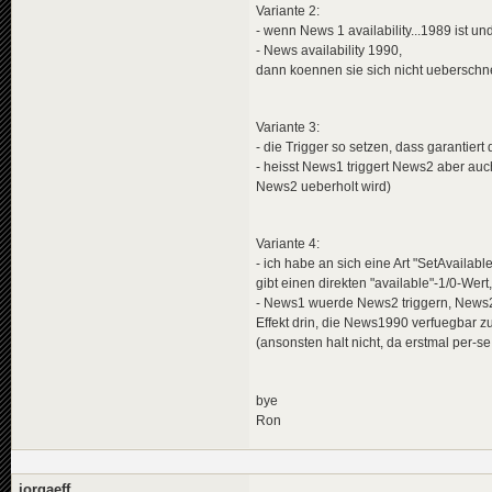
Variante 2:
- wenn News 1 availability...1989 ist un
- News availability 1990,
dann koennen sie sich nicht ueberschn
Variante 3:
- die Trigger so setzen, dass garantier
- heisst News1 triggert News2 aber au
News2 ueberholt wird)
Variante 4:
- ich habe an sich eine Art "SetAvailab
gibt einen direkten "available"-1/0-Wert
- News1 wuerde News2 triggern, News2
Effekt drin, die News1990 verfuegbar z
(ansonsten halt nicht, da erstmal per-s
bye
Ron
jorgaeff