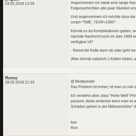
Angenommen ich starte eine lange Nach
29.05.2018 13:59
Folgenachrichten alle paar Stunden er
Und angenommen ich möchte dass die Ke
script="TIME_YEAR=1990"
.
Könnte es da Komplikationen geben, wen
nächste Nachricht noch im Jahr 1989 ers
verfügbar ist?
- Reisst die Kette dann ab oder geht sie
(Man könnte natürlich 2 Ketten bilden,
Ronny
@ Beatparade
28.05.2018 21:33
Das Problem ist immer, ist man zu nah a
Ich verstehe aber, dass "Heile Welt"-P
passiert, desto einfacher kann man es 
Schäden gehen in die Millionenhöhe" d
bye
Ron