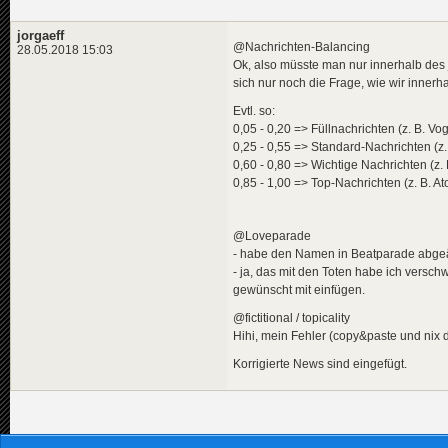
jorgaeff
@Nachrichten-Balancing
28.05.2018 15:03
Ok, also müsste man nur innerhalb des 
sich nur noch die Frage, wie wir inner
Evtl. so:
0,05 - 0,20 => Füllnachrichten (z. B. V
0,25 - 0,55 => Standard-Nachrichten (z.
0,60 - 0,80 => Wichtige Nachrichten (
0,85 - 1,00 => Top-Nachrichten (z. B. A
@Loveparade
- habe den Namen in Beatparade abge
- ja, das mit den Toten habe ich versc
gewünscht mit einfügen.
@fictitional / topicality
Hihi, mein Fehler (copy&paste und nix d
Korrigierte News sind eingefügt.