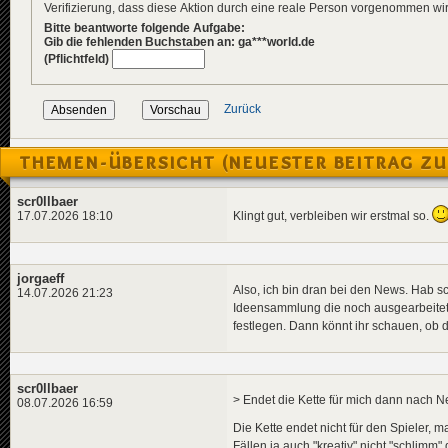
Verifizierung, dass diese Aktion durch eine reale Person vorgenommen w
Bitte beantworte folgende Aufgabe:
Gib die fehlenden Buchstaben an: ga***world.de
(Pflichtfeld)
Zurück
THEMEN-ÜBERSICHT (NEUESTER BEITRAG ZU
scr0llbaer
Klingt gut, verbleiben wir erstmal so.
17.07.2026 18:10
jorgaeff
Also, ich bin dran bei den News. Hab sc
14.07.2026 21:23
Ideensammlung die noch ausgearbeitet 
festlegen. Dann könnt ihr schauen, ob 
scr0llbaer
> Endet die Kette für mich dann nach
08.07.2026 16:59
Die Kette endet nicht für den Spieler, m
Fällen ja auch "kreativ" nicht "schlimm"