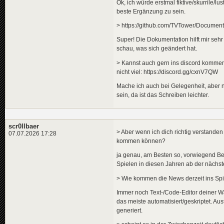
Ok, ich würde erstmal fiktive/skurrile/l
beste Ergänzung zu sein.
> https://github.com/TVTower/Documenta
Super! Die Dokumentation hilft mir sehr 
schau, was sich geändert hat.
> Kannst auch gern ins discord kommen (
nicht viel: https://discord.gg/cxnV7QW
Mache ich auch bei Gelegenheit, aber n
sein, da ist das Schreiben leichter.
scr0llbaer
> Aber wenn ich dich richtig verstanden
07.07.2026 17:28
kommen können?
ja genau, am Besten so, vorwiegend Be
Spielen in diesen Jahren ab der nächst
> Wie kommen die News derzeit ins Spi
Immer noch Text-/Code-Editor deiner W
das meiste automatisiert/geskriptet. A
generiert.