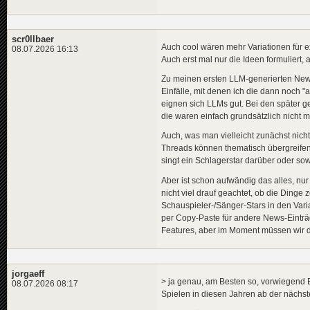
scr0llbaer
Auch cool wären mehr Variationen für 
08.07.2026 16:13
Auch erst mal nur die Ideen formuliert, al
Zu meinen ersten LLM-generierten News (
Einfälle, mit denen ich die dann noch 
eignen sich LLMs gut. Bei den später ge
die waren einfach grundsätzlich nicht me
Auch, was man vielleicht zunächst nich
Threads können thematisch übergreifend se
singt ein Schlagerstar darüber oder so
Aber ist schon aufwändig das alles, nur
nicht viel drauf geachtet, ob die Dinge
Schauspieler-/Sänger-Stars in den Varia
per Copy-Paste für andere News-Einträ
Features, aber im Moment müssen wir d
jorgaeff
> ja genau, am Besten so, vorwiegend 
08.07.2026 08:17
Spielen in diesen Jahren ab der nächst