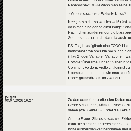
Nebenaspekt. Is wie wenn man seine Tim
> Gibt es sowas wie Exklusiv-News?
Nee gibt's nicht, so weit ich weiß (fast
dass man eine ganze einstündige Son
Nachrichtensondersendung gibt es bereit
Sondersendung macht dann ja auch nur 
PS: Es gibt auf github eine TODO-Liste 
manchmal dran aber bin noch lang nich
(Flag 2) oder Variablen/Variationen (wa
Hoff die "Überarbeitungen" bisher in "de
Comment-Feldern. Vielleicht kannst du 
Übersetzer und ob und wie man spoofen s
Daher grundsätzlich, im Zweifel Dinge
jorgaeff
Zu den genreübergreifenden Ketten no
08.07.2026 16:27
Genre A zuordnen, während News 2 zu G
sehen (weil Genre B). Endet die Kett
Andere Frage: Gibt es sowas wie Exklu
kann die niemand anderes mehr kaufen. 
hohe Aufmerksamkeit bekommen und dere