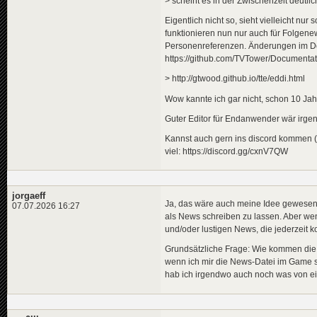
> scheint es in der Zwischenzeit deutl
Eigentlich nicht so, sieht vielleicht n
funktionieren nun nur auch für Folgen
Personenreferenzen. Änderungen im Deta
https://github.com/TVTower/Documenta
> http://gtwood.github.io/tte/eddi.html
Wow kannte ich gar nicht, schon 10 Jahr
Guter Editor für Endanwender wär irge
Kannst auch gern ins discord kommen (ma
viel: https://discord.gg/cxnV7QW
jorgaeff
Ja, das wäre auch meine Idee gewesen,
07.07.2026 16:27
als News schreiben zu lassen. Aber wenn
und/oder lustigen News, die jederzei
Grundsätzliche Frage: Wie kommen die 
wenn ich mir die News-Datei im Game s
hab ich irgendwo auch noch was von eine