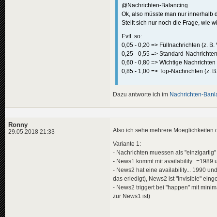
@Nachrichten-Balancing
Ok, also müsste man nur innerhalb d
Stellt sich nur noch die Frage, wie 
Evtl. so:
0,05 - 0,20 => Füllnachrichten (z. B
0,25 - 0,55 => Standard-Nachrichten 
0,60 - 0,80 => Wichtige Nachrichte
0,85 - 1,00 => Top-Nachrichten (z. B
Dazu antworte ich im
Nachrichten-Banl
Ronny
Also ich sehe mehrere Moeglichkeiten 
29.05.2018 21:33
Variante 1:
- Nachrichten muessen als "einzigartig"
- News1 kommt mit availability...=1989
- News2 hat eine availability... 1990 un
das erledigt), News2 ist "invisible" eing
- News2 triggert bei "happen" mit min
zur News1 ist)