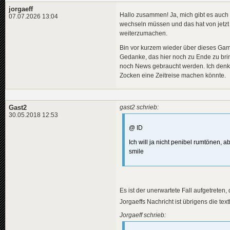
jorgaeff
Hallo zusammen! Ja, mich gibt es auch n
07.07.2026 13:04
wechseln müssen und das hat von jetzt 
weiterzumachen.
Bin vor kurzem wieder über dieses Game 
Gedanke, das hier noch zu Ende zu brin
noch News gebraucht werden. Ich denke
Zocken eine Zeitreise machen könnte.
Gast2
gast2 schrieb:
30.05.2018 12:53
@ ID
Ich will ja nicht penibel rumtönen, ab
smile
Es ist der unerwartete Fall aufgetrete
Jorgaeffs Nachricht ist übrigens die tex
Jorgaeff schrieb: