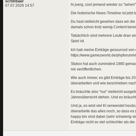
scr0llbaer
hi joerg, cool jemand wieder zu "sehen"
07.07.2026 14:57
Die historische News-Timeline ist jetzt 
Du hast vielleicht gesehen dass wir di
damals schon trotz wenig Content bereit
Tatsächlich sind mehrere Leute dran an
Spiel ist.
Ich hab meine Einträge gesourced von d
https://www.gamezworld.de/phpforum/
Stukov hat auch zumindest 1980 gemacht,
nie veröffentlichen.
Wie auch immer, es gibt Einträge bis 20
überarbeiten und wie beschrieben nach
Es bräuchte also "nur" vielleicht ausgef
Jahresübersicht stehen. Und es bräucht
Und ja, es wird viel KI verwendet heutz
überarbeite das alles noch, so dass es (
happy bin sind dabei (sehr schwierig si
Einträge nicht so viel schlechter als die 