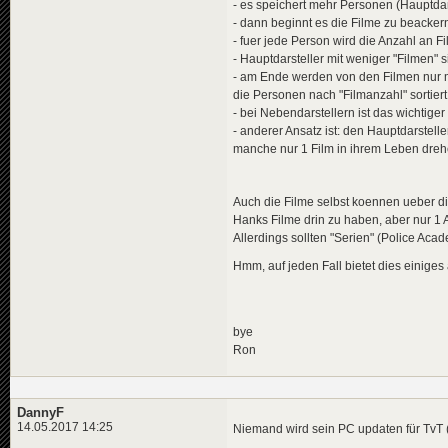
- es speichert mehr Personen (Hauptdar
- dann beginnt es die Filme zu beacker
- fuer jede Person wird die Anzahl an F
- Hauptdarsteller mit weniger "Filmen" s
- am Ende werden von den Filmen nur 
die Personen nach "Filmanzahl" sortier
- bei Nebendarstellern ist das wichtig
- anderer Ansatz ist: den Hauptdarstel
manche nur 1 Film in ihrem Leben drehe
Auch die Filme selbst koennen ueber die
Hanks Filme drin zu haben, aber nur 1
Allerdings sollten "Serien" (Police Aca
Hmm, auf jeden Fall bietet dies einige
bye
Ron
DannyF
14.05.2017 14:25
Niemand wird sein PC updaten für TvT (