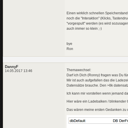
Einen wirklich schnellen Speicherstand
noch die "Interaktion" (Klicks, Taste
"vorgespult" werden (es wird sozusagen
auch immer so klein ;-)
bye
Ron
DannyF
Themawechsel:
14.05.2017 13:46
Darf ich Dich (Ronny) fragen was Du fü
Mir ist auch aufgefallen das die Ladeze
Datensätze brauche. Den >8k datensatz 
Ich kann mir vorstellen wenn jemand das 
Hier wäre ein Ladebalken / blinkender Cu
Das wären meine ersten Gedanken zu d