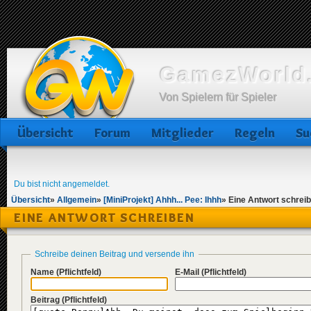
GamezWorld.
Von Spielern für Spieler
Übersicht
Forum
Mitglieder
Regeln
Su
Du bist nicht angemeldet.
Übersicht
»
Allgemein
»
[MiniProjekt] Ahhh... Pee: Ihhh
»
Eine Antwort schrei
EINE ANTWORT SCHREIBEN
Schreibe deinen Beitrag und versende ihn
Name
(Pflichtfeld)
E-Mail
(Pflichtfeld)
Beitrag
(Pflichtfeld)