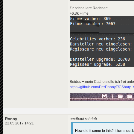
für schnellere Rechner:
+6.3k Filme
Beides + mein Cache stelle ich frei unter
https://github.com/DerDannyF/CSharp-X
Ronny
omdbapi schrieb:
22.05.2017 14:21
How did it come to this? It turns ou