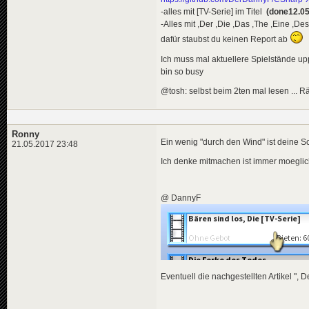
-alles mit [TV-Serie] im Titel
(done12.05
-Alles mit ,Der ,Die ,Das ,The ,Eine ,Des
dafür staubst du keinen Report ab
Ich muss mal aktuellere Spielstände up
bin so busy
@tosh: selbst beim 2ten mal lesen ... Rä
Ronny
Ein wenig "durch den Wind" ist deine S
21.05.2017 23:48
Ich denke mitmachen ist immer moeglich 
@ DannyF
Eventuell die nachgestellten Artikel ", 