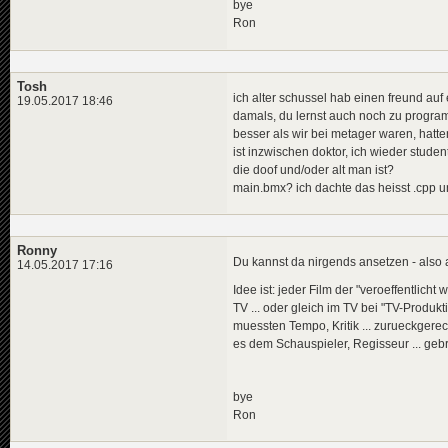
bye
Ron
Tosh
ich alter schussel hab einen freund au
19.05.2017 18:46
damals, du lernst auch noch zu programm
besser als wir bei metager waren, hatt
ist inzwischen doktor, ich wieder stude
die doof und/oder alt man ist?
main.bmx? ich dachte das heisst .cpp un
Ronny
Du kannst da nirgends ansetzen - also a
14.05.2017 17:16
Idee ist: jeder Film der "veroeffentlich
TV ... oder gleich im TV bei "TV-Produ
muessten Tempo, Kritik ... zurueckgere
es dem Schauspieler, Regisseur ... gebr
bye
Ron