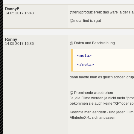
DannyF
@fertigproduzieren: das wäre ja der Ha
14.05.2017 16:43
@meta: find ich gut
Ronny
@ Daten und Beschreibung
14.05.2017 16:36
<
meta
>
</
meta
>
dann haette man es gleich schoen grupp
@ Prominente was drehen
Ja, die Filme werden ja nicht mehr "pro
bekommen sie auch keine "XP" oder so f
Koennte man aendern - und jeden Film q
Attribute/XP... sich anpassen.