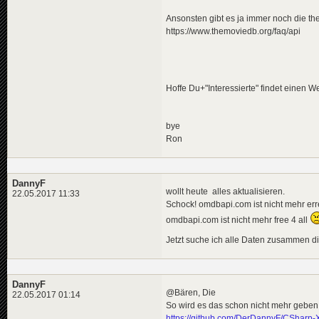
Ansonsten gibt es ja immer noch die t
https://www.themoviedb.org/faq/api
Hoffe Du+"Interessierte" findet einen
bye
Ron
DannyF
wollt heute alles aktualisieren.
22.05.2017 11:33
Schock! omdbapi.com ist nicht mehr err
omdbapi.com ist nicht mehr free 4 all
Jetzt suche ich alle Daten zusammen di
DannyF
@Bären, Die
22.05.2017 01:14
So wird es das schon nicht mehr geben
https://github.com/DerDannyF/CSharp-X