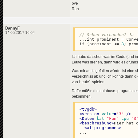
bye
Ron
DannyF
14.05.2017 16:04
// Schon vorhanden? Ja 
...
int
 prominent = Conv
if
 (prominent <= 
8
) pro
Ich habe da schon was im Code (und in
Leute was drehen, dann wird es grunds
Was mir auch gefallen würde, ist eine 
Verzeichniss ab und ich könnte dann di
von Heute". spielen.
Dafür müßte die database_programmes & 
bekommen.
<
tvgdb
>
<
version
value
=
"3"
 />
<
Daten
kat
=
"Fun"
cpu
=
"3
<
beschreibung
>
Hier hat 
<
allprogrammes
>
...