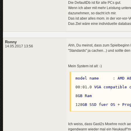
Die DefaultDb ist für alle PCs gut.
Wenn ich aber mit mehr Leistung unterw
dazunehmen, so dacht ich mir.
Das ist aber alles mom. in der vor-vor-
Das Ziel wäre eine individuelle datab
Ronny
Ahh, Du meinst, dass zum Spielbeginn D
14.05.2017 13:56
"Standards" ja cachen...) und sollte de
Mein System ist alt :-)
model
name
	: 
AMD
A
00
:01
.0
VGA
compatible
8
GB
Ram
128
GB
SSD
fuer
OS
 + 
Pro
Ich weiss, dass Gast2s Moehre noch aelt
irgendwann wieder mal ein Neukauf/"m