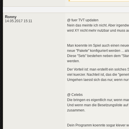
Ronny
@ fuer TVT updaten
14.05.2017 15:11
Nein das meinte ich nicht. Aber irgend
wird XY nicht mehr nutzbar und muss au
Man koennte im Spiel auch einen neuen 
neue "Pakete" konfiguriert werden ... a
Diese "Sets" bestehen neben dem "Sta
werden.
Der Vorteil ist: man erstellt ein solch
viel kuerzer. Nachteil ist, das die "gen
Umgehen laesst sich das nur, wenn nur e
@ Celebs
Die bringen es eigentlich nur, wenn man
Und wenn man die Besetzungsliste auf "
zusammen.
Dein Programm koennte sogar klever w