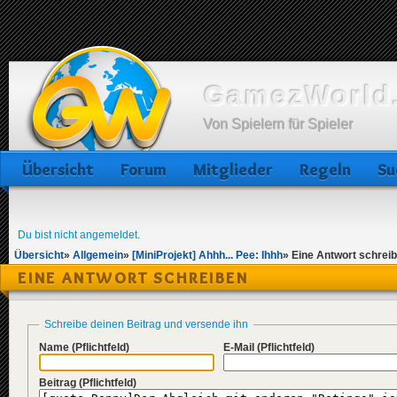
GamezWorld.
Von Spielern für Spieler
Übersicht
Forum
Mitglieder
Regeln
Su
Du bist nicht angemeldet.
Übersicht
»
Allgemein
»
[MiniProjekt] Ahhh... Pee: Ihhh
»
Eine Antwort schrei
EINE ANTWORT SCHREIBEN
Schreibe deinen Beitrag und versende ihn
Name
(Pflichtfeld)
E-Mail
(Pflichtfeld)
Beitrag
(Pflichtfeld)