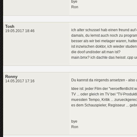
bye
Ron
Tosh
ich alter schussel hab einen freund au
19.05.2017 18:46
damals, du lernst auch noch zu programm
besser als wir bei metager waren, hatt
ist inzwischen doktor, ich wieder stude
die doof und/oder alt man ist?
main.bmx? ich dachte das heisst .cpp un
Ronny
Du kannst da nirgends ansetzen - also a
14.05.2017 17:16
Idee ist: jeder Film der "veroeffentlich
TV ... oder gleich im TV bei "TV-Produ
muessten Tempo, Kritik ... zurueckgere
es dem Schauspieler, Regisseur ... gebr
bye
Ron