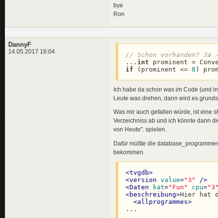
bye
Ron
DannyF
14.05.2017 16:04
// Schon vorhanden? Ja 
...
int
 prominent = Conv
if
 (prominent <= 
8
) pro
Ich habe da schon was im Code (und in
Leute was drehen, dann wird es grunds
Was mir auch gefallen würde, ist eine 
Verzeichniss ab und ich könnte dann di
von Heute". spielen.
Dafür müßte die database_programmes & 
bekommen.
<
tvgdb
>
<
version
value
=
"3"
 />
<
Daten
kat
=
"Fun"
cpu
=
"3
<
beschreibung
>
Hier hat 
<
allprogrammes
>
...