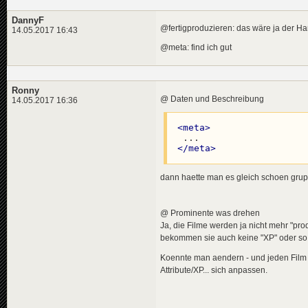
DannyF
@fertigproduzieren: das wäre ja der Ha
14.05.2017 16:43
@meta: find ich gut
Ronny
@ Daten und Beschreibung
14.05.2017 16:36
<
meta
>
</
meta
>
dann haette man es gleich schoen grupp
@ Prominente was drehen
Ja, die Filme werden ja nicht mehr "pro
bekommen sie auch keine "XP" oder so f
Koennte man aendern - und jeden Film q
Attribute/XP... sich anpassen.