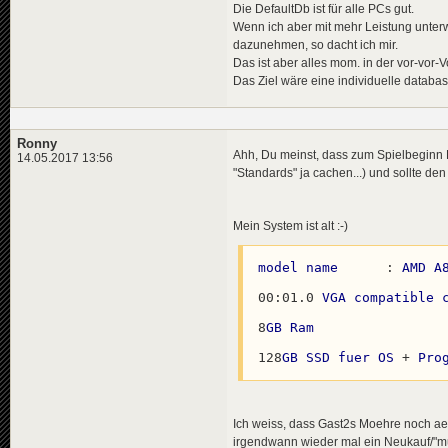
Die DefaultDb ist für alle PCs gut.
Wenn ich aber mit mehr Leistung unterw
dazunehmen, so dacht ich mir.
Das ist aber alles mom. in der vor-vor-
Das Ziel wäre eine individuelle datab
Ronny
Ahh, Du meinst, dass zum Spielbeginn D
14.05.2017 13:56
"Standards" ja cachen...) und sollte de
Mein System ist alt :-)
model
name
	: 
AMD
A
00
:01
.0
VGA
compatible
8
GB
Ram
128
GB
SSD
fuer
OS
 + 
Pro
Ich weiss, dass Gast2s Moehre noch aelt
irgendwann wieder mal ein Neukauf/"m