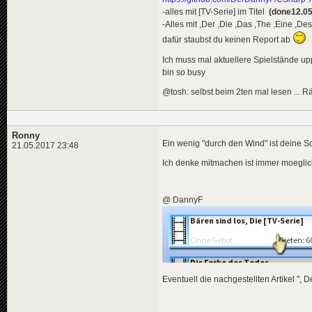
-alles mit [TV-Serie] im Titel
(done12.05
-Alles mit ,Der ,Die ,Das ,The ,Eine ,Des
dafür staubst du keinen Report ab
Ich muss mal aktuellere Spielstände up
bin so busy
@tosh: selbst beim 2ten mal lesen ... Rä
Ronny
Ein wenig "durch den Wind" ist deine S
21.05.2017 23:48
Ich denke mitmachen ist immer moeglich 
@ DannyF
Eventuell die nachgestellten Artikel ", 