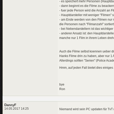
- es speichert mehr Personen (Hauptdar
- dann beginnt es die Filme zu beacker
- fuer jede Person wird die Anzahl an F
- Hauptdarsteller mit weniger "Filmen" s
- am Ende werden von den Filmen nur 
die Personen nach "Filmanzahl" sortier
- bei Nebendarstellern ist das wichtig
- anderer Ansatz ist: den Hauptdarstel
manche nur 1 Film in ihrem Leben drehe
Auch die Filme selbst koennen ueber die
Hanks Filme drin zu haben, aber nur 1
Allerdings sollten "Serien" (Police Aca
Hmm, auf jeden Fall bietet dies einige
bye
Ron
DannyF
14.05.2017 14:25
Niemand wird sein PC updaten für TvT (