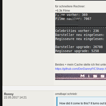
für schnellere Rechner:
+6.3k Filme
Beides + mein Cache stelle ich frei unter
https://github.com/DerDannyF/CSharp-X
Ronny
omdbapi schrieb:
22.05.2017 14:21
How did it come to this? It turns ou