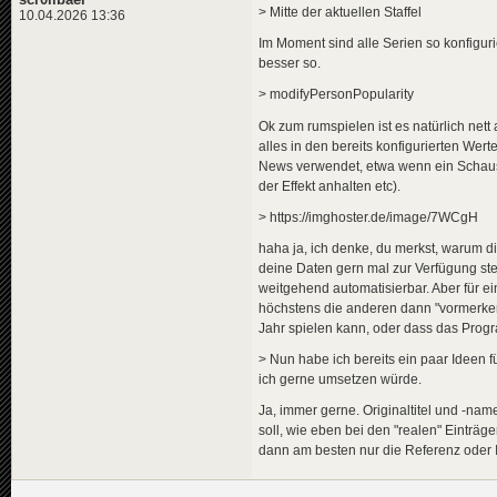
<
scripttemplate
product
> Mitte der aktuellen Staffel
10.04.2026 13:36
<
title
>
<
de
>
Schäfchen zählen le
Im Moment sind alle Serien so konfigurie
<
en
>
counting sheep made
besser so.
</
title
>
<
description
>
> modifyPersonPopularity
<
de
>
Während immer wiede
<
en
>
While the same shee
Ok zum rumspielen ist es natürlich nett a
</
description
>
alles in den bereits konfigurierten Wer
<
jobs
>
News verwendet, etwa wenn ein Schauspi
<
job
index
=
"0"
function
</
jobs
>
der Effekt anhalten etc).
<
genres
maingenre
=
"0"
/>
<
blocks
value
=
"1"
/>
> https://imghoster.de/image/7WCgH
<
price
min
=
"250"
max
=
"5
haha ja, ich denke, du merkst, warum di
<
potential
min
=
"5"
max
=
<
outcome
min
=
"5"
max
=
"1
deine Daten gern mal zur Verfügung stell
<
review
min
=
"5"
max
=
"10
weitgehend automatisierbar. Aber für ei
<
speed
min
=
"1"
max
=
"5"
höchstens die anderen dann "vormerken"
</
scripttemplate
>
Jahr spielen kann, oder dass das Progr
</
scripttemplates
>
</
tvtdb
>
> Nun habe ich bereits ein paar Ideen f
ich gerne umsetzen würde.
Ja, immer gerne. Originaltitel und -na
soll, wie eben bei den "realen" Einträ
dann am besten nur die Referenz oder 