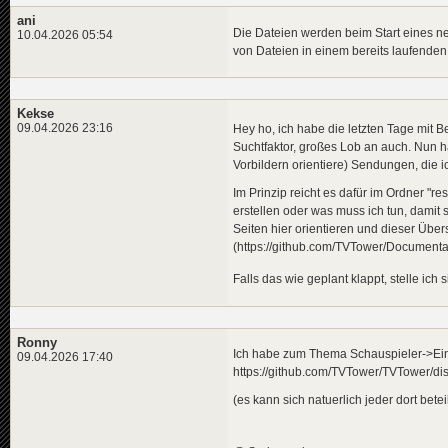
ani
Die Dateien werden beim Start eines n
10.04.2026 05:54
von Dateien in einem bereits laufenden S
Kekse
09.04.2026 23:16
Hey ho, ich habe die letzten Tage mit 
Suchtfaktor, großes Lob an auch. Nun ha
Vorbildern orientiere) Sendungen, die 
Im Prinzip reicht es dafür im Ordner "
erstellen oder was muss ich tun, damit
Seiten hier orientieren und dieser Übers
(https://github.com/TVTower/Document
Falls das wie geplant klappt, stelle ich s
Ronny
Ich habe zum Thema Schauspieler->Einsc
09.04.2026 17:40
https://github.com/TVTower/TVTower/di
(es kann sich natuerlich jeder dort bete