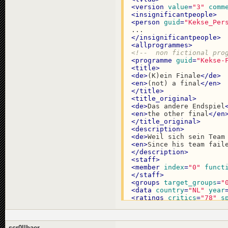
<
version
value
=
"3"
comm
<
insignificantpeople
>
<
person
guid
=
"Kekse_Per
</
insignificantpeople
>
<
allprogrammes
>
<!--  non fictional pro
<
programme
guid
=
"Kekse-
<
title
>
<
de
>
(K)ein Finale
</
de
>
<
en
>
(not) a final
</
en
>
</
title
>
<
title_original
>
<
de
>
Das andere Endspiel
<
en
>
the other final
</
en
</
title_original
>
<
description
>
<
de
>
Weil sich sein Team
<
en
>
Since his team fail
</
description
>
<
staff
>
<
member
index
=
"0"
funct
</
staff
>
<
groups
target_groups
=
"
<
data
country
=
"NL"
year
<
ratings
critics
=
"78"
s
</
programme
>
</
allprogrammes
>
<
scripttemplates
>
scr0llbaer