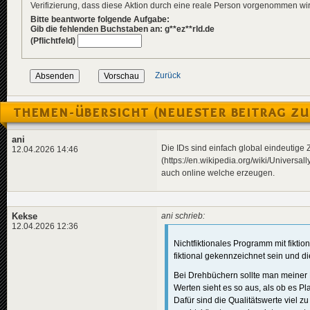
Verifizierung, dass diese Aktion durch eine reale Person vorgenommen w
Bitte beantworte folgende Aufgabe:
Gib die fehlenden Buchstaben an: g**ez**rld.de
(Pflichtfeld)
Zurück
THEMEN-ÜBERSICHT (NEUESTER BEITRAG ZU
ani
Die IDs sind einfach global eindeutig
12.04.2026 14:46
(https://en.wikipedia.org/wiki/Universal
auch online welche erzeugen.
Kekse
ani schrieb:
12.04.2026 12:36
Nichtfiktionales Programm mit fiktio
fiktional gekennzeichnet sein und d
Bei Drehbüchern sollte man meiner 
Werten sieht es so aus, als ob es Pl
Dafür sind die Qualitätswerte viel z