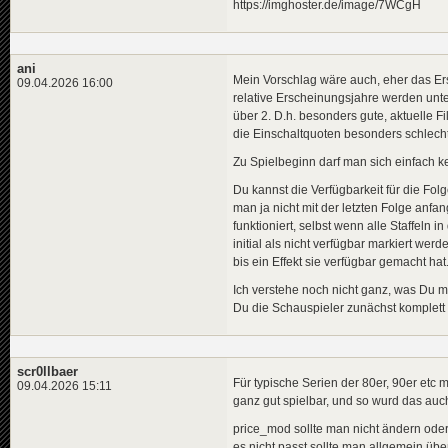
https://imghoster.de/image/7WCgH
ani
Mein Vorschlag wäre auch, eher das Ers
09.04.2026 16:00
relative Erscheinungsjahre werden unter
über 2. D.h. besonders gute, aktuelle F
die Einschaltquoten besonders schlecht, 
Zu Spielbeginn darf man sich einfach k
Du kannst die Verfügbarkeit für die Folg
man ja nicht mit der letzten Folge anfan
funktioniert, selbst wenn alle Staffeln
initial als nicht verfügbar markiert wer
bis ein Effekt sie verfügbar gemacht hat
Ich verstehe noch nicht ganz, was Du m
Du die Schauspieler zunächst komplett i
scr0llbaer
Für typische Serien der 80er, 90er etc 
09.04.2026 15:11
ganz gut spielbar, und so wurd das auc
price_mod sollte man nicht ändern oder
es nicht passt sollte man allgemein üb