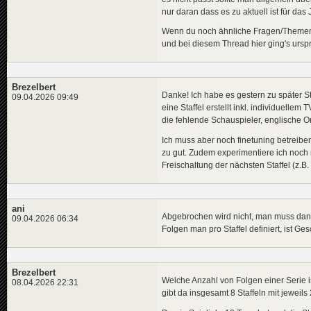
nur daran dass es zu aktuell ist für das 
Wenn du noch ähnliche Fragen/Themen da
und bei diesem Thread hier ging's urspr
Brezelbert
Danke! Ich habe es gestern zu später 
09.04.2026 09:49
eine Staffel erstellt inkl. individuelle
die fehlende Schauspieler, englische Or
Ich muss aber noch finetuning betreiben.
zu gut. Zudem experimentiere ich noch 
Freischaltung der nächsten Staffel (z.B
ani
Abgebrochen wird nicht, man muss dann
09.04.2026 06:34
Folgen man pro Staffel definiert, ist G
Brezelbert
Welche Anzahl von Folgen einer Serie is
08.04.2026 22:31
gibt da insgesamt 8 Staffeln mit jeweils