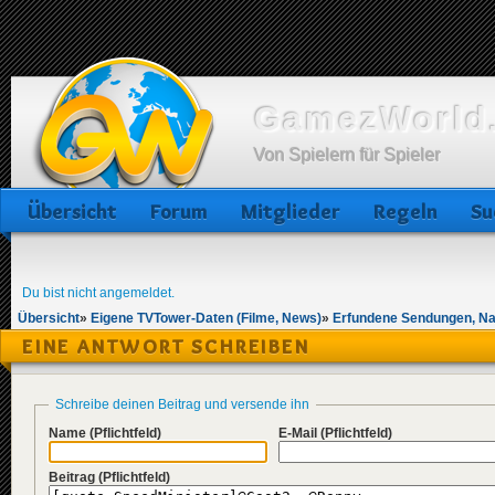
GamezWorld.
Von Spielern für Spieler
Übersicht
Forum
Mitglieder
Regeln
Su
Du bist nicht angemeldet.
Übersicht
»
Eigene TVTower-Daten (Filme, News)
»
Erfundene Sendungen, Na
EINE ANTWORT SCHREIBEN
Schreibe deinen Beitrag und versende ihn
Name
(Pflichtfeld)
E-Mail
(Pflichtfeld)
Beitrag
(Pflichtfeld)