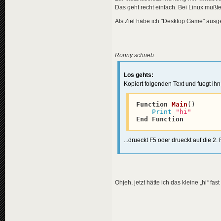
Das geht recht einfach. Bei Linux mußte 
Als Ziel habe ich "Desktop Game" ausge
Ronny schrieb:
Los gehts:
Kopiert folgenden Text und fuegt ihn 
Function
Main
(
)

Print
"hi"
End
Function
...drueckt F5 oder drueckt auf die 2.
Ohjeh, jetzt hätte ich das kleine „hi“ fa