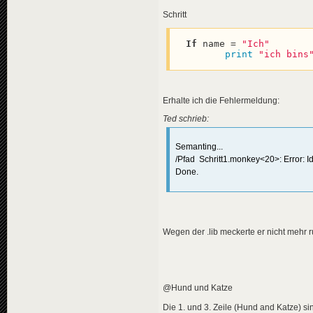
Schritt
If
 name = 
"Ich"
print
"ich bins
Erhalte ich die Fehlermeldung:
Ted schrieb:
Semanting...
/Pfad Schritt1.monkey<20>: Error: Iden
Done.
Wegen der .lib meckerte er nicht mehr 
@Hund und Katze
Die 1. und 3. Zeile (Hund and Katze) si