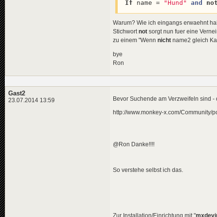
If
 name = 
"Hund"
and
no
Warum? Wie ich eingangs erwaehnt ha
Stichwort
not
sorgt nun fuer eine Vernei
zu einem "Wenn
nicht
name2 gleich Ka
bye
Ron
Gast2
Bevor Suchende am Verzweifeln sind - d
23.07.2014 13:59
http://www.monkey-x.com/Community/
@Ron Danke!!!!
So verstehe selbst ich das.
Zur Installation/Einrichtung mit "
mxdevin