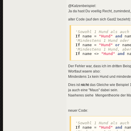
@Katzenbeispiel:
Ja da hast Du voellig Recht, zumindest,
alter Code (auf den sich Gast2 bezieht):
'Sowohl 1 Hund als auch
If
 name = 
"Hund"
and
 na
If
 name = 
"Hund"
or
 nam
'Mindestens 1 Hund, abe
If
 name <> 
"Hund"
and
 n
Der Fehler war, dass ich im dritten Beis
Wortlaut waere also:
Mindestens 1x kein Hund und mindeste
Dies ist
nicht
das Gleiche wie Beispiel 1
ja auch eine "Maus" dabei sein.
Naeheres siehe Mengentheorie der Math
neuer Code:
'Sowohl 1 Hund als auch
If
 name = 
"Hund"
and
 na