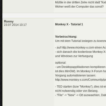
Müßte in der dritten Zeile nicht statt "K
Woher weiß der Computer das sonst?
Ronny
Monkey X - Tutorial 1
23.07.2014 10:17
Vorbetrachtung:
Um mit dem Tutorial loslegen zu koenn
- auf http://www.monkey-x.com einen A
- sich danach die kostenlose Monkey X
und Windows zur Verfuegung
optional:
- um Desktopapplikationen kompiliere
ist dies MinGW). Im Monkey X-Forum hat e
Vorgang automatisieren lassen:
http://www.monkey-x.com/Community/p
- TED starten (bzw "Monkey"), dies ist ei
nicht notwendig oder von Belang.
- "File" -> "New" -> Ort auswaehlen, Da