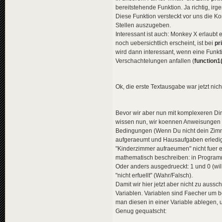
bereitstehende Funktion. Ja richtig, i
Diese Funktion versteckt vor uns die 
Stellen auszugeben.
Interessant ist auch: Monkey X erlaub
noch uebersichtlich erscheint, ist bei
pr
wird dann interessant, wenn eine Funkt
Verschachtelungen anfallen (
function1(
Ok, die erste Textausgabe war jetzt nich
Bevor wir aber nun mit komplexeren Di
wissen nun, wir koennen Anweisungen g
Bedingungen (Wenn Du nicht dein Zimm
aufgeraeumt und Hausaufgaben erledigt)
"Kinderzimmer aufraeumen" nicht fuer
mathematisch beschreiben: in Programmi
Oder anders ausgedrueckt: 1 und 0 (wil
"nicht erfuellt" (Wahr/Falsch).
Damit wir hier jetzt aber nicht zu au
Variablen. Variablen sind Faecher um 
man diesen in einer Variable ablegen, 
Genug gequatscht: