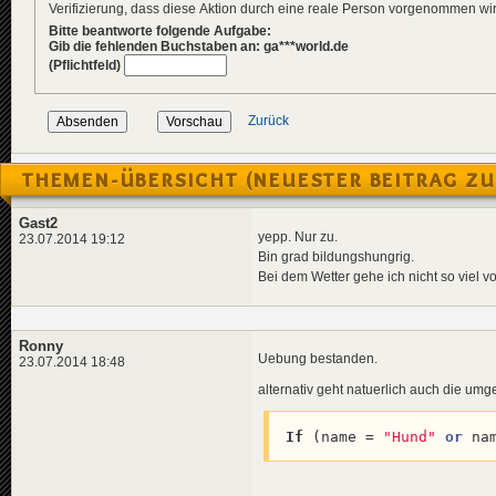
Verifizierung, dass diese Aktion durch eine reale Person vorgenommen w
Bitte beantworte folgende Aufgabe:
Gib die fehlenden Buchstaben an: ga***world.de
(Pflichtfeld)
Zurück
THEMEN-ÜBERSICHT (NEUESTER BEITRAG ZU
Gast2
yepp. Nur zu.
23.07.2014 19:12
Bin grad bildungshungrig.
Bei dem Wetter gehe ich nicht so viel vo
Ronny
Uebung bestanden.
23.07.2014 18:48
alternativ geht natuerlich auch die um
If
 (name = 
"Hund"
or
 na