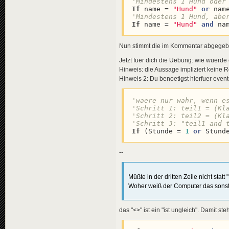
If
 name = 
"Hund"
or
 nam
'Mindestens 1 Hund, abe
If
 name = 
"Hund"
and
 na
Nun stimmt die im Kommentar abgegeb
Jetzt fuer dich die Uebung: wie wuerde
Hinweis: die Aussage impliziert keine R
Hinweis 2: Du benoetigst hierfuer eve
'waere nur wahr, wenn e
'Schritt 1: teil1 = (Kl
'Schritt 2: teil2 = (Kl
'Schritt 3: "teil1 and 
If
 (Stunde = 
1
or
 Stund
--
Müßte in der dritten Zeile nicht stat
Woher weiß der Computer das sons
das "<>" ist ein "ist ungleich". Damit s