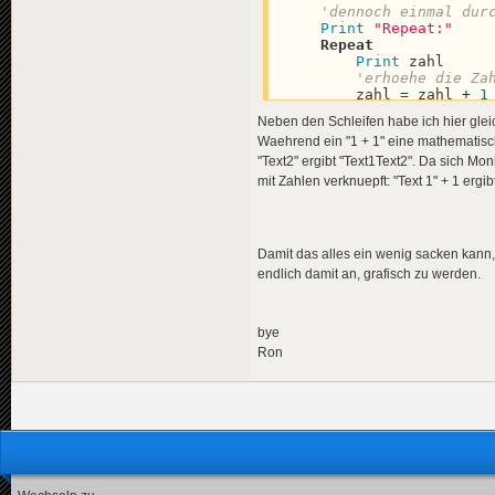
'dennoch einmal dur
Print
"Repeat:"
Repeat
Print
 zahl

'erhoehe die Za
        zahl = zahl + 
1
Until
 zahl >= 
5
Neben den Schleifen habe ich hier gle
Waehrend ein "1 + 1" eine mathematische
'zahl wieder zuruec
'Schleife korrekt a
"Text2" ergibt "Text1Text2". Da sich Mo
    zahl = 
0
mit Zahlen verknuepft: "Text 1" + 1 ergib
'wiederhole mit ein
'die Zaehlervariabl
Damit das alles ein wenig sacken kann,
'reingepackt
endlich damit an, grafisch zu werden.
'es wird von 0 bis 
Print
"For (to):"
For
Local
 i:Int = 
0
Print
 zahl + 
" 
bye
        zahl = zahl + 
1
Ron
Next
'zahl wieder zuruec
'Schleife korrekt a
    zahl = 
0
'alternative Versio
'es wird von 0 bis 