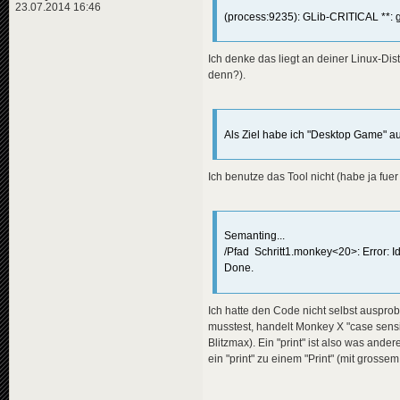
23.07.2014 16:46
(process:9235): GLib-CRITICAL **: g
Ich denke das liegt an deiner Linux-Dis
denn?).
Als Ziel habe ich "Desktop Game" a
Ich benutze das Tool nicht (habe ja fuer
Semanting...
/Pfad Schritt1.monkey<20>: Error: Iden
Done.
Ich hatte den Code nicht selbst ausprobi
musstest, handelt Monkey X "case sensi
Blitzmax). Ein "print" ist also was ande
ein "print" zu einem "Print" (mit grossem