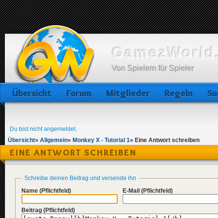
GamezWorld.
Von Spielern für Spieler
Übersicht
Forum
Mitglieder
Regeln
Su
Du bist nicht angemeldet.
Übersicht
»
Allgemein
»
Monkey X - Tutorial 1
»
Eine Antwort schreiben
EINE ANTWORT SCHREIBEN
Schreibe deinen Beitrag und versende ihn
Name
(Pflichtfeld)
E-Mail
(Pflichtfeld)
Beitrag
(Pflichtfeld)