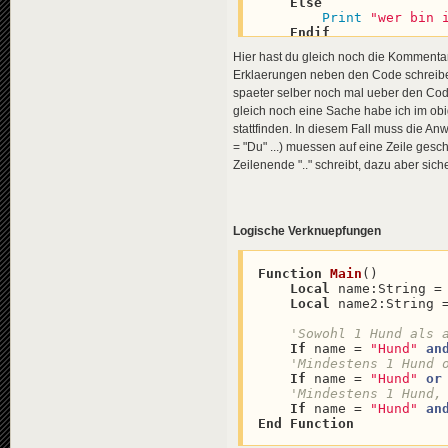
Else
Print
"wer bin 
Endif
End
Function
Hier hast du gleich noch die Komment
Erklaerungen neben den Code schreibe
spaeter selber noch mal ueber den Code s
gleich noch eine Sache habe ich im o
stattfinden. In diesem Fall muss die 
= "Du" ...) muessen auf eine Zeile ges
Zeilenende ".." schreibt, dazu aber sich
Logische Verknuepfungen
Function
Main
(
)

Local
 name:String =
Local
 name2:String 
'Sowohl 1 Hund als 
If
 name = 
"Hund"
an
If
 name = 
"Hund"
or
'Mindestens 1 Hund,
If
 name = 
"Hund"
an
End
Function