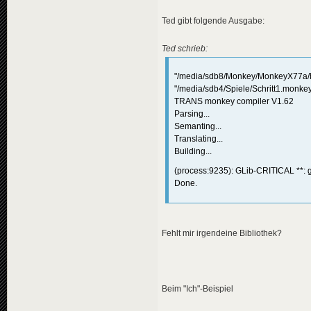
Ted gibt folgende Ausgabe:
Ted schrieb:
"/media/sdb8/Monkey/MonkeyX77a/bi
"/media/sdb4/Spiele/Schritt1.monke
TRANS monkey compiler V1.62
Parsing...
Semanting...
Translating...
Building...
(process:9235): GLib-CRITICAL **: g
Done.
Fehlt mir irgendeine Bibliothek?
Beim "Ich"-Beispiel