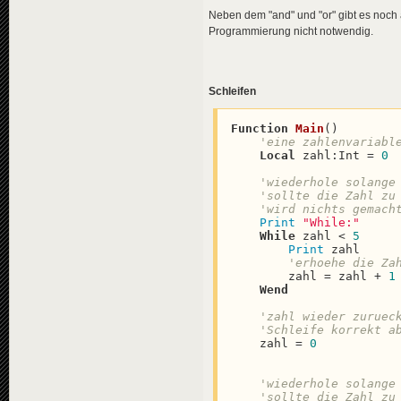
Neben dem "and" und "or" gibt es noch 
Programmierung nicht notwendig.
Schleifen
Function
Main
(
)

'eine zahlenvariabl
Local
 zahl:Int = 
0
'wiederhole solange
'sollte die Zahl zu
'wird nichts gemach
Print
"While:"
While
 zahl < 
5
Print
 zahl

'erhoehe die Za
        zahl = zahl + 
1
Wend
'zahl wieder zuruec
'Schleife korrekt a
    zahl = 
0
'wiederhole solange
'sollte die Zahl zu