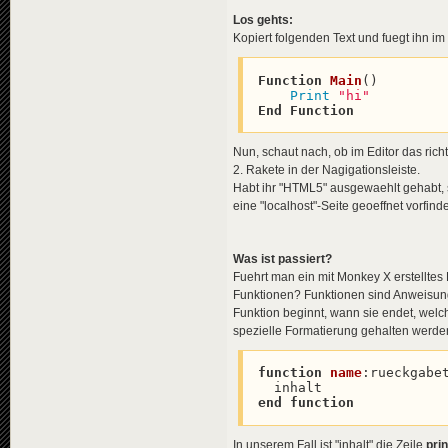
Los gehts:
Kopiert folgenden Text und fuegt ihn im 
Function
Main
(
)

Print
"hi"
End
Function
Nun, schaut nach, ob im Editor das ric
2. Rakete in der Nagigationsleiste.
Habt ihr "HTML5" ausgewaehlt gehabt, st
eine "localhost"-Seite geoeffnet vorfind
Was ist passiert?
Fuehrt man ein mit Monkey X erstelltes
Funktionen? Funktionen sind Anweisun
Funktion beginnt, wann sie endet, welc
spezielle Formatierung gehalten werde
function
name
:
rueckgabet
end
function
In unserem Fall ist "inhalt" die Zeile
prin