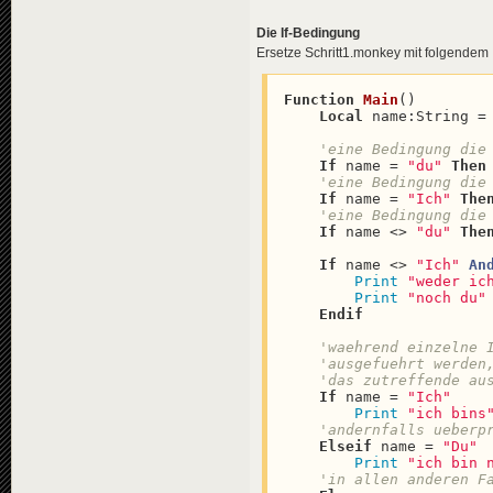
Die If-Bedingung
Ersetze Schritt1.monkey mit folgendem 
Function
Main
(
)

Local
 name:String =
'eine Bedingung die
If
 name = 
"du"
Then
'eine Bedingung die
If
 name = 
"Ich"
The
'eine Bedingung die
If
 name <> 
"du"
The
If
 name <> 
"Ich"
An
Print
"weder ic
Print
"noch du"
Endif
'waehrend einzelne 
'ausgefuehrt werden
'das zutreffende au
If
 name = 
"Ich"
Print
"ich bins
'andernfalls ueberp
Elseif
 name = 
"Du"
Print
"ich bin 
'in allen anderen F