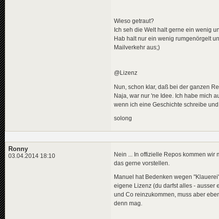
Wieso getraut?
Ich seh die Welt halt gerne ein wenig un
Hab halt nur ein wenig rumgenörgelt und
Mailverkehr aus;)
@Lizenz
Nun, schon klar, daß bei der ganzen R
Naja, war nur 'ne Idee. Ich habe mich 
wenn ich eine Geschichte schreibe und w
solong
Ronny
Nein ... In offizielle Repos kommen wir 
03.04.2014 18:10
das gerne vorstellen.
Manuel hat Bedenken wegen "Klauerei
eigene Lizenz (du darfst alles - auss
und Co reinzukommen, muss aber eben d
denn mag.