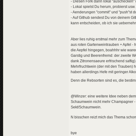
- Diesen Fork dann lokal "auschecken" (
- Lokal spielst Du herum, probierst usw.
- Aenderungen "commit" und "push"st du
- Auf Github sendest Du von deinem Gi
kann entscheiden, ob ich sie uebernehm
Aber lies ruhig erstmal mehr zum Thema
aus roten Gartenweintrauben + Apfel - h
die Aepfel hingegen, boahhhr wie waren 
Garstig und Beerenfremd: der zweite We
dank Zitronensaeure erfrischend safti
Mehrfruchtwein (der mit den Trauben) 
haben allerdings Hefe mit geringer Alko
Denn die Rebsorten sind es, die besti
@Winzer: eine weitere Idee neben dem 
Schaumwein nicht mehr Champagner - sie
Sekt/Schaumwein.
N bisschen reizt mich das Thema schon
bye