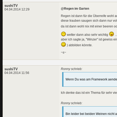
sushiTV
@Regen im Garten
04.04.2014 12:29
Regen ist dann für die Überreife wohl au
diese trauben saugen sich dann nur voll m
da ist dann wohl nix mit einer beeren 
wetter dann also sehr wichtig
..
aber ich sagte ja, "Winzer" ist gewiss 
) abbilden könnte.
~s~
sushiTV
Ronny schrieb:
04.04.2014 11:56
Wenn Du was am Framework aendern
Ich denke das ist ein Thema für sehr v
Ronny schrieb:
Bin leider bei beiden Weinen nic