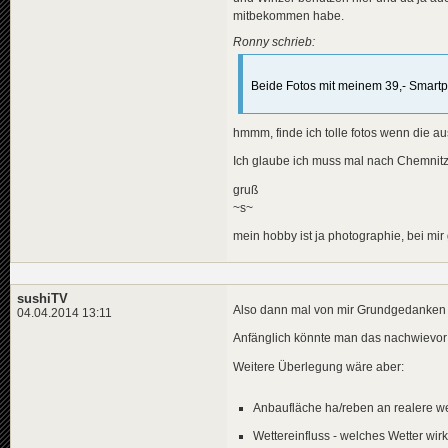
mitbekommen habe.
Ronny schrieb:
Beide Fotos mit meinem 39,- Smar
hmmm, finde ich tolle fotos wenn die au
Ich glaube ich muss mal nach Chemnit
gruß
~s~
mein hobby ist ja photographie, bei mir
sushiTV
Also dann mal von mir Grundgedanken 
04.04.2014 13:11
Anfänglich könnte man das nachwievor e
Weitere Überlegung wäre aber:
Anbaufläche ha/reben an realere w
Wettereinfluss - welches Wetter wir