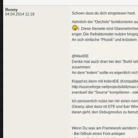
Ronny
Schoen dass du dich eingelesen hast.
04.04.2014 11:18
Aehnlich der "Oechsle" funktionieren 
). Diese Geraete sind Glasroehrche
enger. Die Refraktometer nutzen hinge
An sich einfache "Physik" und trotzde
@MaxIDE
Denke mal auch dran bei den "Build sett
zusammen.
An dem "extern" sollte es eigentlich n
Klappt es denn mit IndevIDE (Kompatibi
http://sourceforge.net/projects/blitzmax-
eventuell die "Source" kompilieren - o
Ich persoenlich nutze bei mir einen no
(Geany, aber dass ist GTK und fuer Wi
daran geht, den Debugmodus zu benutze
Wenn Du was am Framework aendern wi
- Bei Github einen Fork anlegen