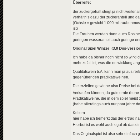
Überreife:
der zuckergehalt steigt ja nicht weiter 
verhältnis dazu der zuckeranteil und da
(Öchsle = gewicht 1.000 ml traubenmos
ist)
Die Trauben werden dann auch Rosinen
geringen wasseranteil auch geringe ert
Original Spiel Winzer: (3.0 Dos-versio
Ich habe da bisher noch nicht so wirklic
mehr zufall ist, was die entwicklung ang
Qualitätswein b.A. kann man ja aus reif
gegenüber den prädikatsweinen.
Die erzielten gewinne also Preise bei d
Verkaufen können, da gute ernte (hohe 
Prädikatsweine, die in dem spiel meist
(habe allerdings auch nur paar jahre da
Keltern:
hier habe ich bemerkt das der ertrag 
Hierbei ist es wohl auch egal ob das e
Das Originalspiel ist also sehr einfach 