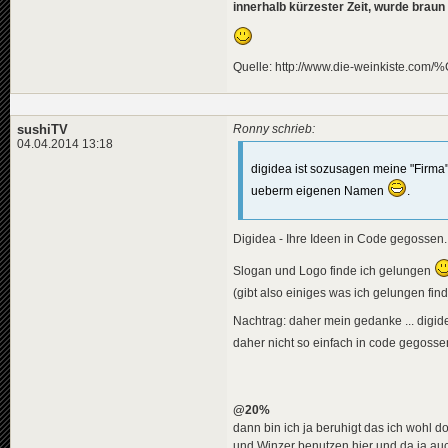
innerhalb kürzester Zeit, wurde brau
Quelle: http://www.die-weinkiste.com
sushiTV
Ronny schrieb:
04.04.2014 13:18
digidea ist sozusagen meine "Firma
ueberm eigenen Namen
.
Digidea - Ihre Ideen in Code gegossen.
Slogan und Logo finde ich gelungen
(gibt also einiges was ich gelungen fi
Nachtrag: daher mein gedanke ... digide
daher nicht so einfach in code gegoss
@20%
dann bin ich ja beruhigt das ich wohl doc
und Winzer benutzen hier und da ja auch