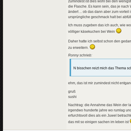
zumindest ist dies wohl bei den wenigste
die Flasche. Es kann sein, das je nac
ändert ... ob das dann aber zum vorteil
ursprüngliche geschmack halt bei abfül
Ich muss zugeben das ich auch, wie woh
völliger käsekuchen bei Wein
Daher hatte ich selbst schon den gedank
zu erweitern.
Ronny schrieb:
N bisschen reizt mich das Thema sc
ehm, das ist mir zumindest nicht entg
gruß
sushi
Nachtrag: die Annahme das Wein der lang
irgendwo hunderte jahre wo rumlag und
erfurchtsvoll dies als ein Juwel betrachte
das mit so einigen sachen im leben ist