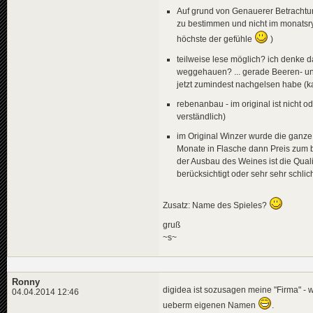
Auf grund von Genauerer Betrachtung
zu bestimmen und nicht im monatsryt
höchste der gefühle
)
teilweise lese möglich? ich denke da
weggehauen? ... gerade Beeren- und
jetzt zumindest nachgelsen habe (k
rebenanbau - im original ist nicht o
verständlich)
im Original Winzer wurde die ganze
Monate in Flasche dann Preis zum bei
der Ausbau des Weines ist die Qualit
berücksichtigt oder sehr sehr schli
Zusatz: Name des Spieles?
gruß
~s~
Ronny
digidea ist sozusagen meine "Firma" -
04.04.2014 12:46
ueberm eigenen Namen
.