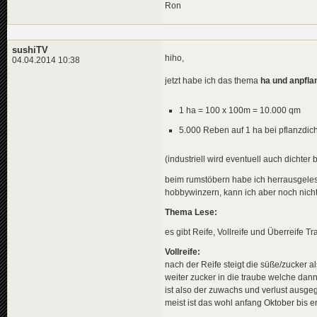
Ron
sushiTV
hiho,
04.04.2014 10:38
jetzt habe ich das thema
ha und anpfla
1 ha = 100 x 100m = 10.000 qm
5.000 Reben auf 1 ha bei pflanzdic
(industriell wird eventuell auch dichter
beim rumstöbern habe ich herrausgelese
hobbywinzern, kann ich aber noch nich
Thema Lese:
es gibt Reife, Vollreife und Überreife T
Vollreife:
nach der Reife steigt die süße/zucker a
weiter zucker in die traube welche dann
ist also der zuwachs und verlust ausgeg
meist ist das wohl anfang Oktober bis 