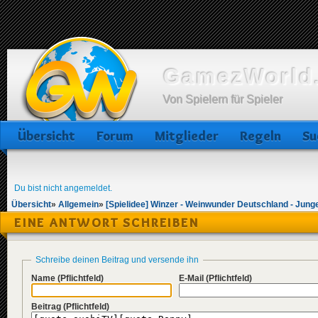
GamezWorld.
Von Spielern für Spieler
Übersicht
Forum
Mitglieder
Regeln
Su
Du bist nicht angemeldet.
Übersicht
»
Allgemein
»
[Spielidee] Winzer - Weinwunder Deutschland - Jung
EINE ANTWORT SCHREIBEN
Schreibe deinen Beitrag und versende ihn
Name
(Pflichtfeld)
E-Mail
(Pflichtfeld)
Beitrag
(Pflichtfeld)