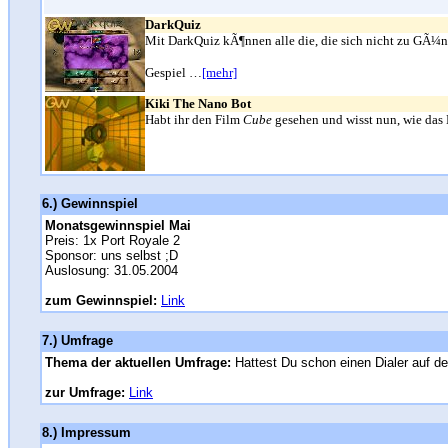
DarkQuiz
Mit DarkQuiz kÃ¶nnen alle die, die sich nicht zu GÃ¼
Gespiel …
[mehr]
Kiki The Nano Bot
Habt ihr den Film
Cube
gesehen und wisst nun, wie das
6.) Gewinnspiel
Monatsgewinnspiel Mai
Preis: 1x Port Royale 2
Sponsor: uns selbst ;D
Auslosung: 31.05.2004
zum Gewinnspiel:
Link
7.) Umfrage
Thema der aktuellen Umfrage:
Hattest Du schon einen Dialer auf 
zur Umfrage:
Link
8.) Impressum