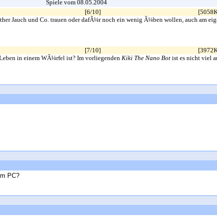
Spiele vom 08.05.2004
[6/10]
[5058
nther Jauch und Co. trauen oder dafÃ¼r noch ein wenig Ã¼ben wollen, auch am eig
[7/10]
[3972
 Leben in einem WÃ¼rfel ist? Im vorliegenden
Kiki The Nano Bot
ist es nicht viel
dem PC?