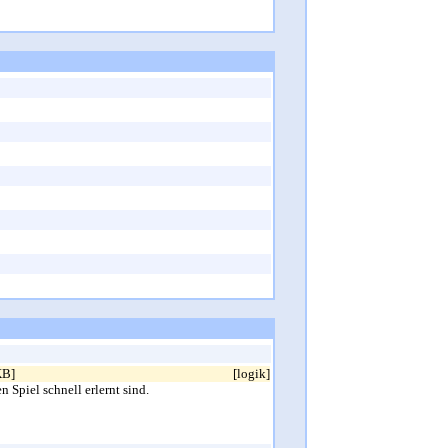
KB]
[logik]
 Spiel schnell erlernt sind.