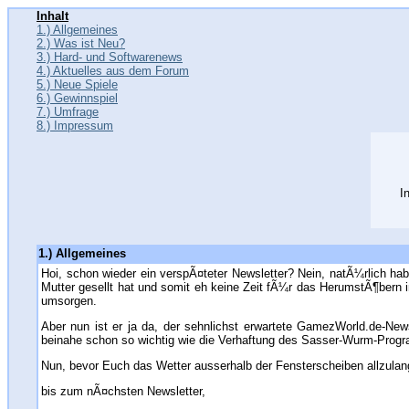
Inhalt
1.) Allgemeines
2.) Was ist Neu?
3.) Hard- und Softwarenews
4.) Aktuelles aus dem Forum
5.) Neue Spiele
6.) Gewinnspiel
7.) Umfrage
8.) Impressum
I
1.) Allgemeines
Hoi, schon wieder ein verspÃ¤teter Newsletter? Nein, natÃ¼rlich hab
Mutter gesellt hat und somit eh keine Zeit fÃ¼r das HerumstÃ¶bern i
umsorgen.
Aber nun ist er ja da, der sehnlichst erwartete GamezWorld.de-News
beinahe schon so wichtig wie die Verhaftung des Sasser-Wurm-Program
Nun, bevor Euch das Wetter ausserhalb der Fensterscheiben allzula
bis zum nÃ¤chsten Newsletter,