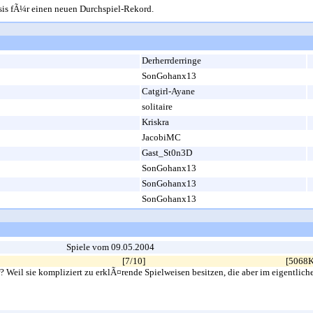
sis fÃ¼r einen neuen Durchspiel-Rekord.
Derherrderringe
SonGohanx13
Catgirl-Ayane
solitaire
Kriskra
JacobiMC
Gast_St0n3D
SonGohanx13
SonGohanx13
SonGohanx13
Spiele vom 09.05.2004
[7/10]
[5068
eil sie kompliziert zu erklÃ¤rende Spielweisen besitzen, die aber im eigentlichen