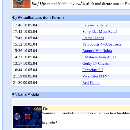
Half-Life
ist und bleibt unverwÃ¼stlich und diente nun als Ba
4.) Aktuelles aus dem Forum
17:46 10.05.04
Extesie Tabletten
17:42 10.05.04
Sorry, Das Muss Raus!
17:41 10.05.04
Eternal Lands
15:52 10.05.04
Yeti Sports 4 - Albatrosse
15:36 10.05.04
Bounce Von Nokia
14:31 10.05.04
FÃ¼hrerschein Ab 17
13:57 10.05.04
Gorky 17 Cheats
10:44 10.05.04
Fortschritt?!?
21:59 09.05.04
Viva Oder MTV?
21:30 09.05.04
Red Planet
5.) Neue Spiele
Tie
Warum sind Knobelspiele immer so schwer beschreibbar? W
In
[mehr]