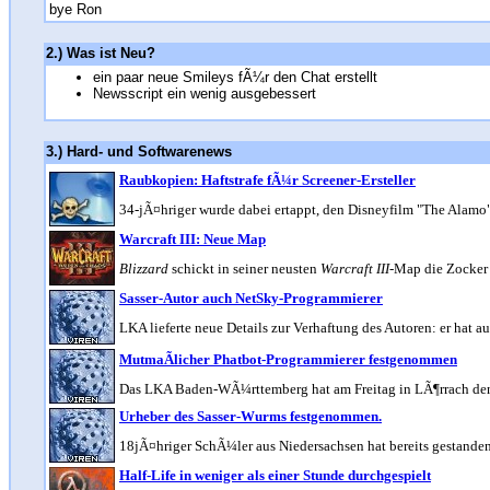
bye Ron
2.) Was ist Neu?
ein paar neue Smileys fÃ¼r den Chat erstellt
Newsscript ein wenig ausgebessert
3.) Hard- und Softwarenews
Raubkopien: Haftstrafe fÃ¼r Screener-Ersteller
34-jÃ¤hriger wurde dabei ertappt, den Disneyfilm "The Alamo" 
Warcraft III: Neue Map
Blizzard
schickt in seiner neusten
Warcraft III
-Map die Zocker 
Sasser-Autor auch NetSky-Programmierer
LKA lieferte neue Details zur Verhaftung des Autoren: er hat a
MutmaÃlicher Phatbot-Programmierer festgenommen
Das LKA Baden-WÃ¼rttemberg hat am Freitag in LÃ¶rrach den
Urheber des Sasser-Wurms festgenommen.
18jÃ¤hriger SchÃ¼ler aus Niedersachsen hat bereits gestanden
Half-Life in weniger als einer Stunde durchgespielt