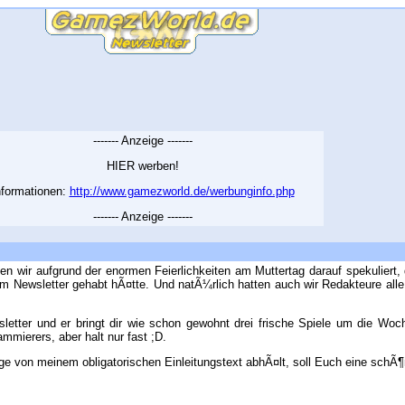
------- Anzeige -------
HIER werben!
nformationen:
http://www.gamezworld.de/werbunginfo.php
------- Anzeige -------
en wir aufgrund der enormen Feierlichkeiten am Muttertag darauf spekuliert,
m Newsletter gehabt hÃ¤tte. Und natÃ¼rlich hatten auch wir Redakteure alle
letter und er bringt dir wie schon gewohnt drei frische Spiele um die Woc
mierers, aber halt nur fast ;D.
nge von meinem obligatorischen Einleitungstext abhÃ¤lt, soll Euch eine sc