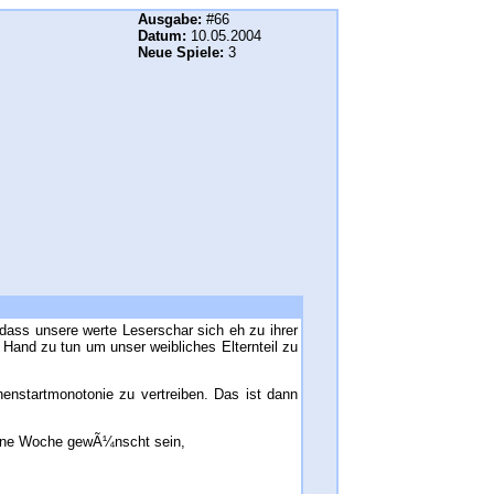
Ausgabe:
#66
Datum:
10.05.2004
Neue Spiele:
3
 dass unsere werte Leserschar sich eh zu ihrer
 Hand zu tun um unser weibliches Elternteil zu
henstartmonotonie zu vertreiben. Das ist dann
hÃ¶ne Woche gewÃ¼nscht sein,