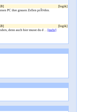
KB]
[logik]
enen PC ihre grauen Zellen prÃ¼fen.
KB]
[logik]
 anders, denn auch hier musst du d …
[mehr]