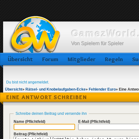
GamezWorld.
Von Spielern für Spieler
Übersicht
Forum
Mitglieder
Regeln
Su
Du bist nicht angemeldet.
Übersicht
»
Rätsel- und Knobelaufgaben-Ecke
»
Fehlender Euro
»
Eine Antwo
EINE ANTWORT SCHREIBEN
Schreibe deinen Beitrag und versende ihn
Name
(Pflichtfeld)
E-Mail
(Pflichtfeld)
Beitrag
(Pflichtfeld)