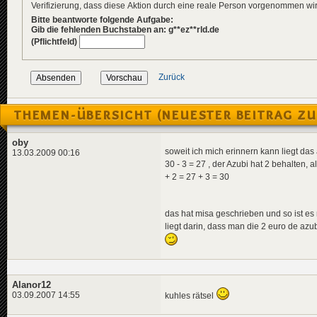
Verifizierung, dass diese Aktion durch eine reale Person vorgenommen w
Bitte beantworte folgende Aufgabe:
Gib die fehlenden Buchstaben an: g**ez**rld.de
(Pflichtfeld)
Zurück
THEMEN-ÜBERSICHT (NEUESTER BEITRAG ZU
oby
soweit ich mich erinnern kann liegt da
13.03.2009 00:16
30 - 3 = 27 , der Azubi hat 2 behalten, 
+ 2 = 27 + 3 = 30
das hat misa geschrieben und so ist es r
liegt darin, dass man die 2 euro de azub
Alanor12
03.09.2007 14:55
kuhles rätsel