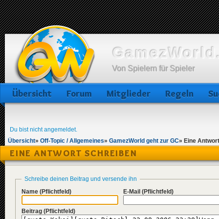
GamezWorld.
Von Spielern für Spieler
Übersicht
Forum
Mitglieder
Regeln
Su
Du bist nicht angemeldet.
Übersicht
»
Off-Topic / Allgemeines
»
GamezWorld geht zur GC
»
Eine Antwor
EINE ANTWORT SCHREIBEN
Schreibe deinen Beitrag und versende ihn
Name
(Pflichtfeld)
E-Mail
(Pflichtfeld)
Beitrag
(Pflichtfeld)