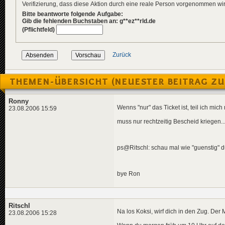
Verifizierung, dass diese Aktion durch eine reale Person vorgenommen w
Bitte beantworte folgende Aufgabe:
Gib die fehlenden Buchstaben an: g**ez**rld.de
(Pflichtfeld)
Zurück
THEMEN-ÜBERSICHT (NEUESTER BEITRAG ZU
Ronny
Wenns "nur" das Ticket ist, teil ich mich 
23.08.2006 15:59
muss nur rechtzeitig Bescheid kriegen..
ps@Ritschl: schau mal wie "guenstig" 
bye Ron
Ritschl
Na los Koksi, wirf dich in den Zug. Der 
23.08.2006 15:28